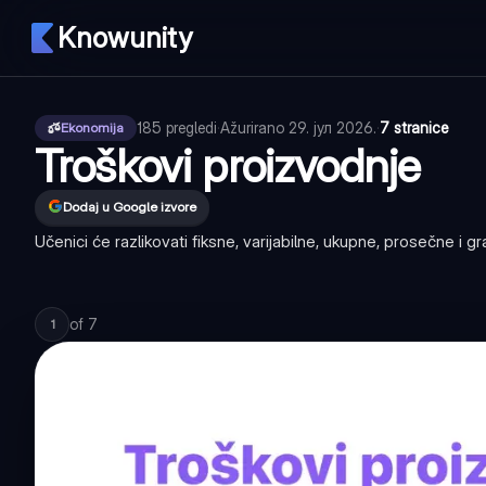
Knowunity
185
pregledi
·
Ažurirano
29. јул 2026.
·
7 stranice
Ekonomija
Troškovi proizvodnje
Dodaj u Google izvore
Učenici će razlikovati fiksne, varijabilne, ukupne, prosečne i 
of
7
1