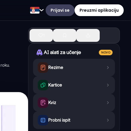
Prijavi se
Preuzmi aplikaciju
1
AI alati za učenje
NOVO
 roku.
Rezime
Kartice
Kviz
Probni ispit