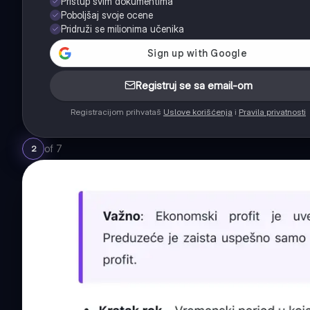
Pristup svim dokumentima
Poboljšaj svoje ocene
Pridruži se milionima učenika
Registruj se sa email-om
Registracijom prihvataš
Uslove korišćenja
i
Pravila privatnosti
of
7
2