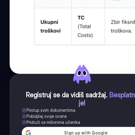
Registruj se da vidiš sadržaj
.
Besplat
je!
Pristup svim dokumentima
Poboljšaj svoje ocene
Pridruži se milionima učenika