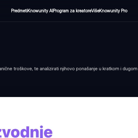
Predmeti
Knowunity AI
Program za kreatore
Više
Knowunity Pro
granične troškove, te analizirati njihovo ponašanje u kratkom i dugom