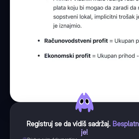
Registruj se da vidiš sadržaj
.
Besplat
je!