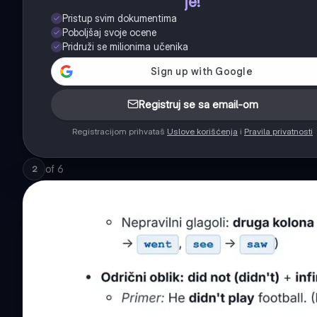
je!
Pristup svim dokumentima
Poboljšaj svoje ocene
Pridruži se milionima učenika
Registruj se sa email-om
Registracijom prihvataš
Uslove korišćenja
i
Pravila privatnosti
of
6
2