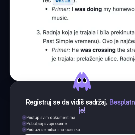
Registruj se da vidiš sadržaj
.
Besplat
je!
Pristup svim dokumentima
Poboljšaj svoje ocene
Pridruži se milionima učenika