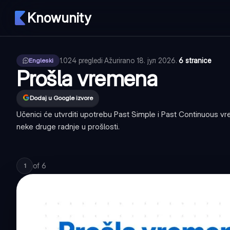
Knowunity
1.024
pregledi
·
Ažurirano
18. јул 2026.
·
6 stranice
Engleski
Prošla vremena
Dodaj u Google izvore
Učenici će utvrditi upotrebu Past Simple i Past Continuous vre
neke druge radnje u prošlosti.
of
6
1