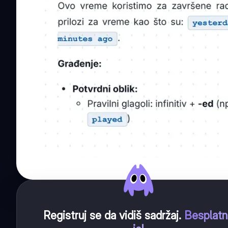
Registruj se da vidiš sadržaj
.
Besplat