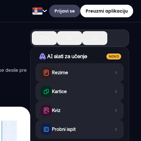
Prijavi se
Preuzmi aplikaciju
14
AI alati za učenje
NOVO
se desile pre
Rezime
Kartice
Kviz
Probni ispit