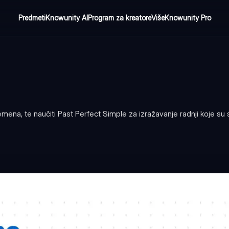
Predmeti
Knowunity AI
Program za kreatore
Više
Knowunity Pro
mena, te naučiti Past Perfect Simple za izražavanje radnji koje su 