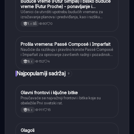
Buduće vreme (Futur Simple) i blisko buduće
Francuski
vreme (Futur Proche) - ponavljanje i
produbljivanje
Učenici će utvrditi upotrebu budućih vremena za
izražavanje planova i predviđanja, kao i razliku
između njih u različitim kontekstima.
80
0
1. r. SŠ
Prošla vremena: Passé Composé i Imparfait
Francuski
Naučiće da razlikuju i pravilno koriste Passé Composé
i Imparfait za opisivanje završenih radnji i pozadinskih
opisa u prošlosti.
152
4
8. r.
Najpopularniji sadržaj
9
Glavni frontovi i ključne bitke
Istorija
Proučavaće se najvažniji frontovi i bitke koje su
obeležile Prvi svetski rat.
911
15
8. r.
Glagoli
Srpski jezik