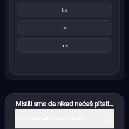
La
Lui
Les
Mislili smo da nikad nećeš pitati...
Šta je Knowunity AI companion?