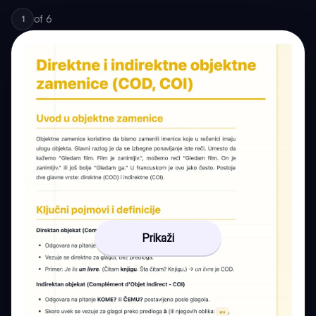
of
6
1
Prikaži