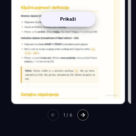
Prikaži
1
/
6