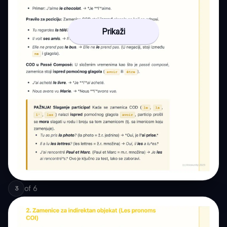
Prikaži
of
6
3