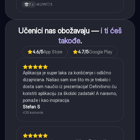
interpunkcije, sa posebnim fokusom na zarez u
295
3
7. r.
složenoj rečenici.
Učenici nas obožavaju —
i ti ćeš
takođe
.
4.6
/5
App Store
4.7
/5
Google Play
Aplikacija je super laka za korišćenje i odlično
dizajnirana. Našao sam sve što mi je trebalo i
dosta sam naučio iz prezentacija! Definitivno ću
koristiti aplikaciju za školski zadatak! A naravno,
pomaže i kao inspiracija.
Stefan S
iOS korisnik