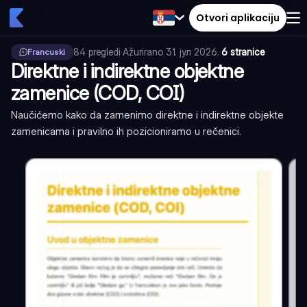
Otvori aplikaciju
84
pregledi
·
Ažurirano
31. јул 2026.
·
6 stranice
Francuski
Direktne i indirektne objektne
zamenice (COD, COI)
Naučićemo kako da zamenimo direktne i indirektne objekte
zamenicama i pravilno ih pozicioniramo u rečenici.