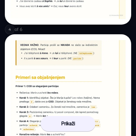
of
6
4
Prikaži