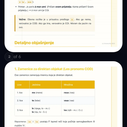
of
6
2