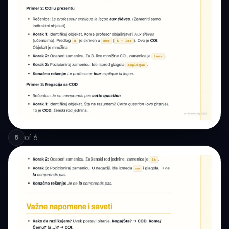
of
6
5