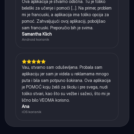
Ova aplikacija je stvarno odlična. Tu je toliko
beleški za učenje i pomoći [...]. Na primer, problem
mi je francuski, a aplikacija ima toliko opcija za
pomoć. Zahvaljujući ovoj aplikaciji, poboljšao
sam francuski. Preporučio bih je svima.
Samantha Klich
Android korisnik
Vau, stvarno sam oduševljena. Probala sam
aplikaciju jer sam je videla u reklamama mnogo
puta i bila sam potpuno šokirana. Ova aplikacija
je POMOĆ koju želiš za školu i pre svega, nudi
toliko stvari, kao što su vežbe i sažeci, što mi je
lično bilo VEOMA korisno.
Ana
iOS korisnik