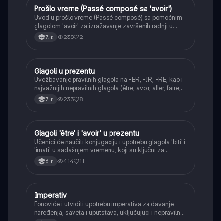
Prošlo vreme (Passé composé sa 'avoir')
Francuski
Uvod u prošlo vreme (Passé composé) sa pomoćnim
glagolom 'avoir' za izražavanje završenih radnji u
prošlosti.
238
2
7. r.
Glagoli u prezentu
Francuski
Uvežbavanje pravilnih glagola na -ER, -IR, -RE, kao i
najvažnijih nepravilnih glagola (être, avoir, aller, faire,
vouloir, pouvoir, prendre, dire, lire, écrire, voir, venir) u
233
8
7. r.
prezentu.
Glagoli 'être' i 'avoir' u prezentu
Francuski
Učenici će naučiti konjugaciju i upotrebu glagola 'biti' i
'imati' u sadašnjem vremenu, koji su ključni za
francuski jezik.
414
11
6. r.
Imperativ
Francuski
Ponoviće i utvrditi upotrebu imperativa za davanje
naređenja, saveta i uputstava, uključujući i nepravilne
oblike.