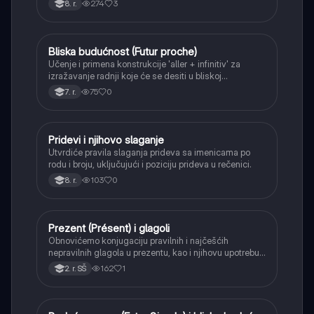
274
3
8. r.
Bliska budućnost (Futur proche)
Francuski
Učenje i primena konstrukcije 'aller + infinitiv' za
izražavanje radnji koje će se desiti u bliskoj
budućnosti.
75
0
7. r.
Pridevi i njihovo slaganje
Francuski
Utvrdiće pravila slaganja prideva sa imenicama po
rodu i broju, uključujući i poziciju prideva u rečenici.
103
0
8. r.
Prezent (Présent) i glagoli
Francuski
Obnovićemo konjugaciju pravilnih i najčešćih
nepravilnih glagola u prezentu, kao i njihovu upotrebu
u svakodnevnim situacijama.
162
1
2. r. SŠ