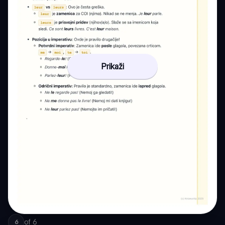
Prikaži
of
6
6