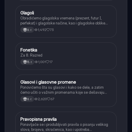
Glagoli
Srpski jezik
Obradićemo glagolska vremena (prezent, futur I,
perfekat) i glagolske načine, kao i glagolske oblike
(infinitiv, glagolski pridevi i prilozi) i glagolski vid
1,492
73
6. r.
(svršeni i nesvršeni).
Fonetika
Srpski jezik
Za 8. Razred
1,001
17
8. r.
Glasovi i glasovne promene
Srpski jezik
Ponovićemo šta su glasovi i kako se dele, a zatim
ćemo učiti o važnim promenama koje se dešavaju
kada se glasovi nađu jedan pored drugog u rečima
2,620
67
6. r.
(npr. jednačenje suglasnika po zvučnosti i mestu
tvorbe).
Pravopisna pravila
Srpski jezik
Ponavljaće se i produbljivati pravila o pisanju velikog
slova, brojeva, skraćenica, kao i upotreba