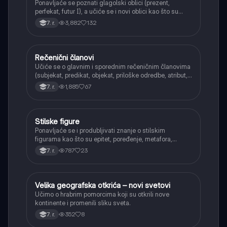
Ponavljaće se poznati glagolski oblici (prezent,
perfekat, futur I), a učiće se i novi oblici kao što su
aorist, imperfekat, pluskvamperfekat, futur II, kao i
3,882
132
7. r.
glagolski prilozi i pridevi.
Rečenični članovi
Srpski jezik
Učiće se o glavnim i sporednim rečeničnim članovima
(subjekat, predikat, objekat, priloške odredbe, atribut,
apozicija) i njihovoj funkciji.
1,885
67
7. r.
Stilske figure
Srpski jezik
Ponavljaće se i produbljivati znanje o stilskim
figurama kao što su epitet, poređenje, metafora,
personifikacija, hiperbola, onomatopeja, aliteracija i
787
23
7. r.
asonanca, razumevajući njihovu ulogu u tekstu.
Velika geografska otkrića – novi svetovi
Istorija
Učimo o hrabrim pomorcima koji su otkrili nove
kontinente i promenili sliku sveta.
352
8
7. r.