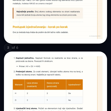
of
6
2