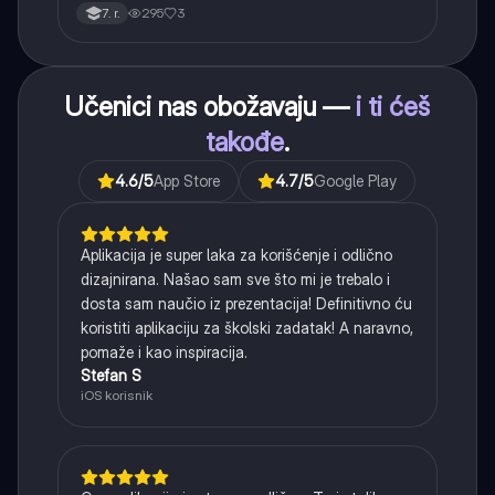
interpunkcije, sa posebnim fokusom na zarez u
295
3
7. r.
složenoj rečenici.
Učenici nas obožavaju —
i ti ćeš
takođe
.
4.6
/5
App Store
4.7
/5
Google Play
Aplikacija je super laka za korišćenje i odlično
dizajnirana. Našao sam sve što mi je trebalo i
dosta sam naučio iz prezentacija! Definitivno ću
koristiti aplikaciju za školski zadatak! A naravno,
pomaže i kao inspiracija.
Stefan S
iOS korisnik