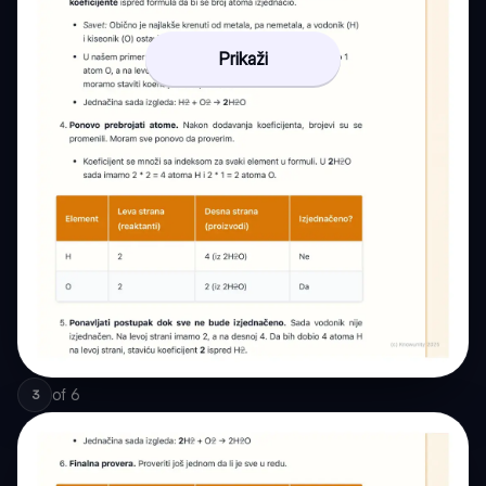
Prikaži
of
6
3