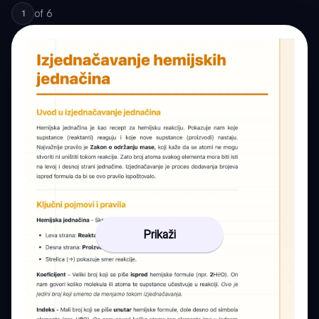
of
6
1
Prikaži