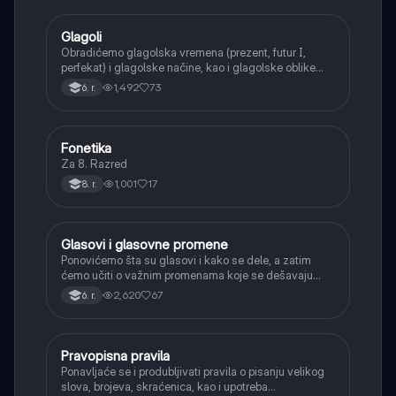
Glagoli
Srpski jezik
Obradićemo glagolska vremena (prezent, futur I,
perfekat) i glagolske načine, kao i glagolske oblike
(infinitiv, glagolski pridevi i prilozi) i glagolski vid
1,492
73
6. r.
(svršeni i nesvršeni).
Fonetika
Srpski jezik
Za 8. Razred
1,001
17
8. r.
Glasovi i glasovne promene
Srpski jezik
Ponovićemo šta su glasovi i kako se dele, a zatim
ćemo učiti o važnim promenama koje se dešavaju
kada se glasovi nađu jedan pored drugog u rečima
2,620
67
6. r.
(npr. jednačenje suglasnika po zvučnosti i mestu
tvorbe).
Pravopisna pravila
Srpski jezik
Ponavljaće se i produbljivati pravila o pisanju velikog
slova, brojeva, skraćenica, kao i upotreba