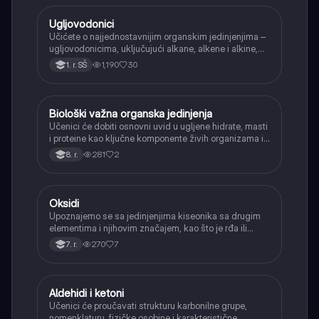
Ugljovodonici
Hemija
Učićete o najjednostavnijim organskim jedinjenjima –
ugljovodonicima, uključujući alkane, alkene i alkine,
njihove opšte formule i osnovnu nomenklaturu.
1,190
30
1. r. SŠ
Biološki važna organska jedinjenja
Hemija
Učenici će dobiti osnovni uvid u ugljene hidrate, masti
i proteine kao ključne komponente živih organizama i
njihovu ulogu.
281
2
8. r.
Oksidi
Hemija
Upoznajemo se sa jedinjenjima kiseonika sa drugim
elementima i njihovim značajem, kao što je rđa ili
ugljen-dioksid.
270
7
7. r.
Aldehidi i ketoni
Hemija
Učenici će proučavati strukturu karbonilne grupe,
nomenklaturu, fizičke osobine i karakteristične