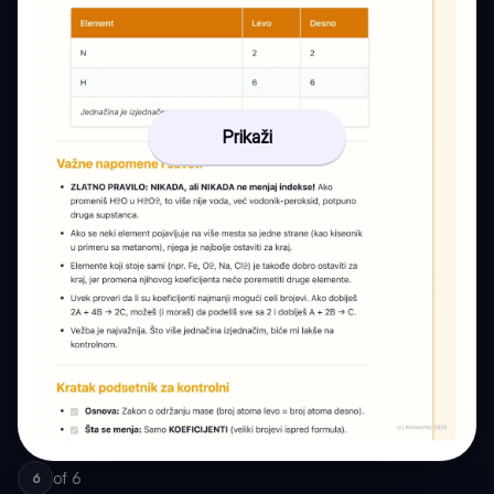
Prikaži
of
6
6