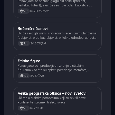
Ponavljaće se poznati glagolski oblici (prezent,
perfekat, futur I), a učiće se i novi oblici kao što su
aorist, imperfekat, pluskvamperfekat, futur II, kao i
3,882
132
7. r.
glagolski prilozi i pridevi.
Rečenični članovi
Srpski jezik
Učiće se o glavnim i sporednim rečeničnim članovima
(subjekat, predikat, objekat, priloške odredbe, atribut,
apozicija) i njihovoj funkciji.
1,885
67
7. r.
Stilske figure
Srpski jezik
Ponavljaće se i produbljivati znanje o stilskim
figurama kao što su epitet, poređenje, metafora,
personifikacija, hiperbola, onomatopeja, aliteracija i
787
23
7. r.
asonanca, razumevajući njihovu ulogu u tekstu.
Velika geografska otkrića – novi svetovi
Istorija
Učimo o hrabrim pomorcima koji su otkrili nove
kontinente i promenili sliku sveta.
352
8
7. r.