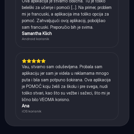
Ova aplikacija je stvarno odlična. Tu je toliko
beleški za učenje i pomoći [...]. Na primer, problem
mi je francuski, a aplikacija ima toliko opcija za
pomoć. Zahvaljujući ovoj aplikaciji, poboljšao
sam francuski. Preporučio bih je svima.
Samantha Klich
Android korisnik
Vau, stvarno sam oduševljena. Probala sam
aplikaciju jer sam je videla u reklamama mnogo
puta i bila sam potpuno šokirana. Ova aplikacija
je POMOĆ koju želiš za školu i pre svega, nudi
toliko stvari, kao što su vežbe i sažeci, što mi je
lično bilo VEOMA korisno.
Ana
iOS korisnik