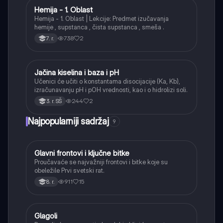
Hemija - 1. Oblast
Hemija
Hemija - 1. Oblast | Lekcije: Predmet izučavanja
hemije , supstanca , čista supstanca , smeša .
738
2
7. r.
Jačina kiselina i baza i pH
Hemija
Učenici će učiti o konstantama disocijacije (Ka, Kb),
izračunavanju pH i pOH vrednosti, kao i o hidrolizi soli.
244
2
3. r. SŠ
Najpopularniji sadržaj
9
Glavni frontovi i ključne bitke
Istorija
Proučavaće se najvažniji frontovi i bitke koje su
obeležile Prvi svetski rat.
911
15
8. r.
Glagoli
Srpski jezik