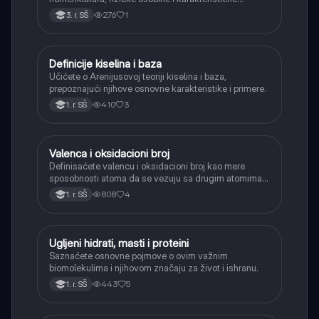
reakcije aldehida i ketona (adicija, oksidacija
276
1
3. r. SŠ
aldehida, redukcija).
Definicije kiselina i baza
Hemija
Učićete o Arenijusovoj teoriji kiselina i baza,
prepoznajući njihove osnovne karakteristike i primere.
410
3
1. r. SŠ
Valenca i oksidacioni broj
Hemija
Definisaćete valencu i oksidacioni broj kao mere
sposobnosti atoma da se vezuju sa drugim atomima u
hemijskim jedinjenjima.
808
4
1. r. SŠ
Ugljeni hidrati, masti i proteini
Hemija
Saznaćete osnovne pojmove o ovim važnim
biomolekulima i njihovom značaju za život i ishranu.
443
5
1. r. SŠ