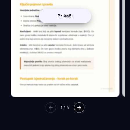
Prikaži
1
/
6