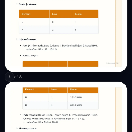
of
6
5