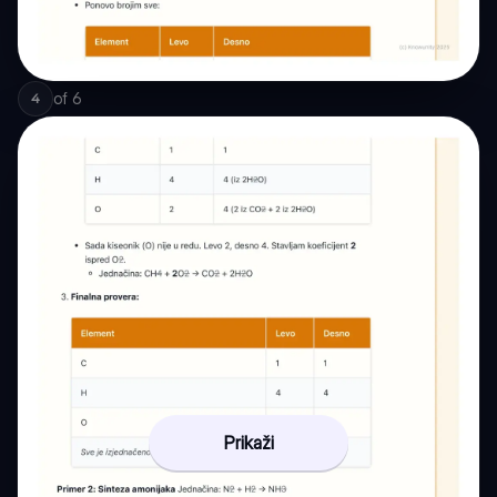
of
6
4
Prikaži