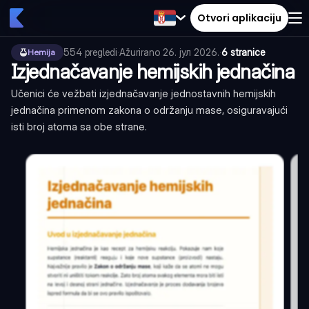
Otvori aplikaciju
554
pregledi
·
Ažurirano
26. јул 2026.
·
6 stranice
Hemija
Izjednačavanje hemijskih jednačina
Učenici će vežbati izjednačavanje jednostavnih hemijskih
jednačina primenom zakona o održanju mase, osiguravajući
isti broj atoma sa obe strane.