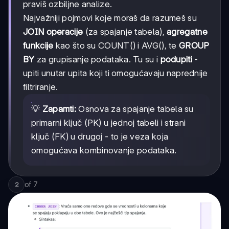
praviš ozbiljne analize.
Najvažniji pojmovi koje moraš da razumeš su
JOIN operacije
(za spajanje tabela),
agregatne
funkcije
kao što su COUNT() i AVG(), te
GROUP
BY
za grupisanje podataka. Tu su i
podupiti
-
upiti unutar upita koji ti omogućavaju naprednije
filtriranje.
💡
Zapamti:
Osnova za spajanje tabela su
primarni ključ (PK) u jednoj tabeli i strani
ključ (FK) u drugoj - to je veza koja
omogućava kombinovanje podataka.
of
7
2