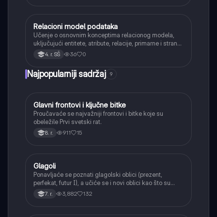
Relacioni model podataka
Informatika
Učenje o osnovnim konceptima relacionog modela,
uključujući entitete, atribute, relacije, primarne i strane
ključeve.
36
0
4. r. SŠ
Najpopularniji sadržaj
9
Glavni frontovi i ključne bitke
Istorija
Proučavaće se najvažniji frontovi i bitke koje su
obeležile Prvi svetski rat.
911
15
8. r.
Glagoli
Srpski jezik
Ponavljaće se poznati glagolski oblici (prezent,
perfekat, futur I), a učiće se i novi oblici kao što su
aorist, imperfekat, pluskvamperfekat, futur II, kao i
3,882
132
7. r.
glagolski prilozi i pridevi.