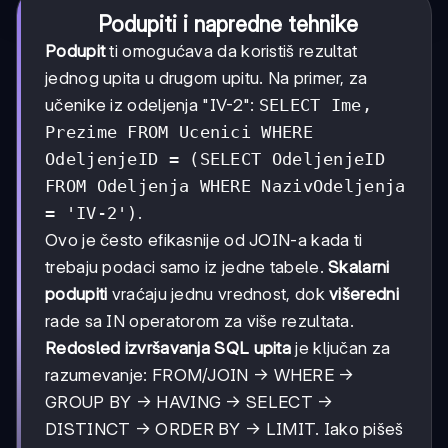
Podupiti i napredne tehnike
Podupit
ti omogućava da koristiš rezultat
jednog upita u drugom upitu. Na primer, za
učenike iz odeljenja "IV-2":
SELECT Ime,
Prezime FROM Ucenici WHERE
OdeljenjeID = (SELECT OdeljenjeID
FROM Odeljenja WHERE NazivOdeljenja
= 'IV-2')
.
Ovo je često efikasnije od JOIN-a kada ti
trebaju podaci samo iz jedne tabele.
Skalarni
podupiti
vraćaju jednu vrednost, dok
višeredni
rade sa IN operatorom za više rezultata.
Redosled izvršavanja SQL upita
je ključan za
razumevanje: FROM/JOIN → WHERE →
GROUP BY → HAVING → SELECT →
DISTINCT → ORDER BY → LIMIT. Iako pišeš