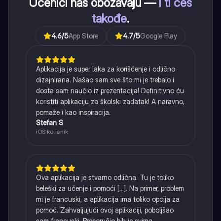
Učenici nas obožavaju —
i ti ćeš
takođe
.
4.6
/5
App Store
4.7
/5
Google Play
Aplikacija je super laka za korišćenje i odlično
dizajnirana. Našao sam sve što mi je trebalo i
dosta sam naučio iz prezentacija! Definitivno ću
koristiti aplikaciju za školski zadatak! A naravno,
pomaže i kao inspiracija.
Stefan S
iOS korisnik
Ova aplikacija je stvarno odlična. Tu je toliko
beleški za učenje i pomoći [...]. Na primer, problem
mi je francuski, a aplikacija ima toliko opcija za
pomoć. Zahvaljujući ovoj aplikaciji, poboljšao
sam francuski. Preporučio bih je svima.