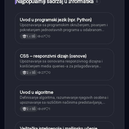
Najpopularniji sadržaj u Informatika
8
Uvod u programski jezik (npr. Python)
Informatika
Upoznavanje sa programskim okruženjem, pisanjem i
pokretanjem jednostavnih programa u odabranom
jeziku.
67
0
1. r. SŠ
CSS – responzivni dizajn (osnove)
Informatika
Upoznavanje sa osnovama responzivnog dizajna i
korišćenjem media queries-a za prilagođavanje
izgleda veb stranice različitim veličinama ekrana.
27
0
2. r. SŠ
Uvod u algoritme
Informatika
Definisanje algoritma, razumevanje njegovih osobina i
upoznavanje sa različitim načinima predstavljanja,
kao što su pseudokod i dijagram toka.
69
1
2. r. SŠ
Veštačka inteligencija i mašinsko učenje
Informatika