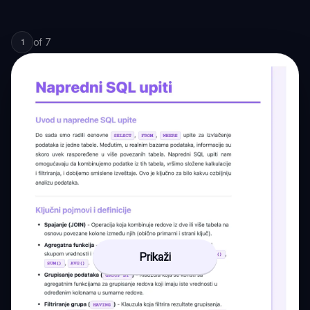
of
7
1
Prikaži