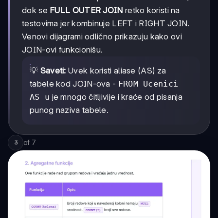
dok se
FULL OUTER JOIN
retko koristi na
testovima jer kombinuje LEFT i RIGHT JOIN.
Venovi dijagrami odlično prikazuju kako ovi
JOIN-ovi funkcionišu.
💡
Saveti:
Uvek koristi aliase (AS) za
tabele kod JOIN-ova -
FROM Ucenici
AS u
je mnogo čitljivije i kraće od pisanja
punog naziva tabele.
of
7
3