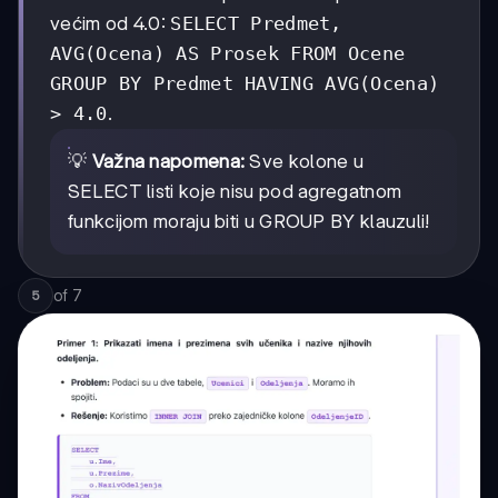
većim od 4.0:
SELECT Predmet,
AVG(Ocena) AS Prosek FROM Ocene
GROUP BY Predmet HAVING AVG(Ocena)
> 4.0
.
💡
Važna napomena:
Sve kolone u
SELECT listi koje nisu pod agregatnom
funkcijom moraju biti u GROUP BY klauzuli!
of
7
5