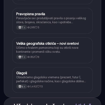
(npr. jednačenje suglasnika po zvučnosti i mestu
tvorbe).
Pravopisna pravila
Srpski jezik
Ponavljaće se i produbljivati pravila o pisanju velikog
slova, brojeva, skraćenica, kao i upotreba
interpunkcije, sa posebnim fokusom na zarez u
295
3
7. r.
složenoj rečenici.
Velika geografska otkrića – novi svetovi
Istorija
Učimo o hrabrim pomorcima koji su otkrili nove
kontinente i promenili sliku sveta.
352
8
7. r.
Glagoli
Srpski jezik
Obradićemo glagolska vremena (prezent, futur I,
perfekat) i glagolske načine, kao i glagolske oblike
(infinitiv, glagolski pridevi i prilozi) i glagolski vid
1,492
73
6. r.
(svršeni i nesvršeni).