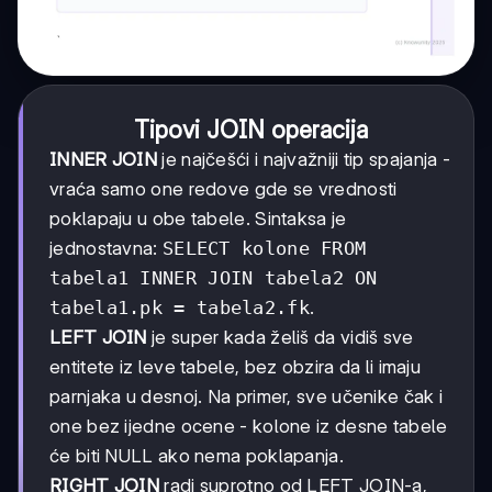
Tipovi JOIN operacija
INNER JOIN
je najčešći i najvažniji tip spajanja -
vraća samo one redove gde se vrednosti
poklapaju u obe tabele. Sintaksa je
jednostavna:
SELECT kolone FROM
tabela1 INNER JOIN tabela2 ON
tabela1.pk = tabela2.fk
.
LEFT JOIN
je super kada želiš da vidiš sve
entitete iz leve tabele, bez obzira da li imaju
parnjaka u desnoj. Na primer, sve učenike čak i
one bez ijedne ocene - kolone iz desne tabele
će biti NULL ako nema poklapanja.
RIGHT JOIN
radi suprotno od LEFT JOIN-a,