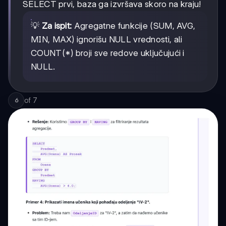
SELECT prvi, baza ga izvršava skoro na kraju!
💡
Za ispit:
Agregatne funkcije (SUM, AVG,
MIN, MAX) ignorišu NULL vrednosti, ali
COUNT(*) broji sve redove uključujući i
NULL.
of
7
6