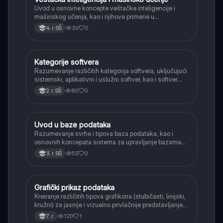
Uvod u osnovne koncepte veštačke inteligencije i
mašinskog učenja, kao i njihove primene u
svakodnevnom životu i industriji.
36
0
4. r. SŠ
Kategorije softvera
Informatika
Razumevanje različitih kategorija softvera, uključujući
sistemski, aplikativni i uslužni softver, kao i softver
otvorenog koda.
80
0
2. r. SŠ
Uvod u baze podataka
Informatika
Razumevanje svrhe i tipova baza podataka, kao i
osnovnih koncepata sistema za upravljanje bazama
podataka (DBMS).
53
0
3. r. SŠ
Grafički prikaz podataka
Informatika
Kreiranje različitih tipova grafikona (stubičasti, linijski,
kružni) za jasnije i vizuelno privlačnije predstavljanje
podataka.
120
1
7. r.