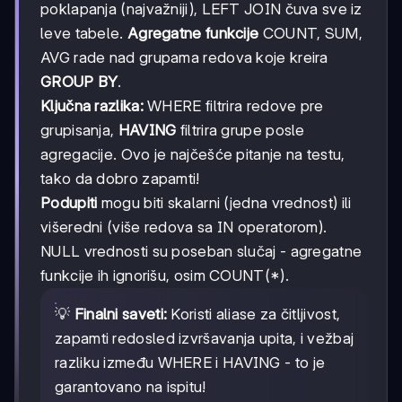
poklapanja (najvažniji), LEFT JOIN čuva sve iz
leve tabele.
Agregatne funkcije
COUNT, SUM,
AVG rade nad grupama redova koje kreira
GROUP BY
.
Ključna razlika:
WHERE filtrira redove pre
grupisanja,
HAVING
filtrira grupe posle
agregacije. Ovo je najčešće pitanje na testu,
tako da dobro zapamti!
Podupiti
mogu biti skalarni (jedna vrednost) ili
višeredni (više redova sa IN operatorom).
NULL vrednosti su poseban slučaj - agregatne
funkcije ih ignorišu, osim COUNT(*).
💡
Finalni saveti:
Koristi aliase za čitljivost,
zapamti redosled izvršavanja upita, i vežbaj
razliku između WHERE i HAVING - to je
garantovano na ispitu!