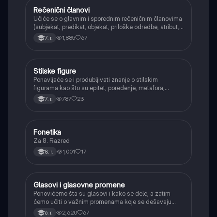
Rečenični članovi
Srpski jezik
Učiće se o glavnim i sporednim rečeničnim članovima
(subjekat, predikat, objekat, priloške odredbe, atribut,
apozicija) i njihovoj funkciji.
1,885
67
7. r.
Stilske figure
Srpski jezik
Ponavljaće se i produbljivati znanje o stilskim
figurama kao što su epitet, poređenje, metafora,
personifikacija, hiperbola, onomatopeja, aliteracija i
787
23
7. r.
asonanca, razumevajući njihovu ulogu u tekstu.
Fonetika
Srpski jezik
Za 8. Razred
1,001
17
8. r.
Glasovi i glasovne promene
Srpski jezik
Ponovićemo šta su glasovi i kako se dele, a zatim
ćemo učiti o važnim promenama koje se dešavaju
kada se glasovi nađu jedan pored drugog u rečima
2,620
67
6. r.