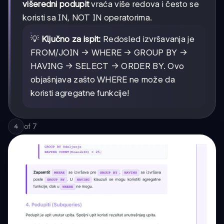
višeredni podupit
vraća više redova i često se
koristi sa IN, NOT IN operatorima.
💡
Ključno za ispit:
Redosled izvršavanja je
FROM/JOIN → WHERE → GROUP BY →
HAVING → SELECT → ORDER BY. Ovo
objašnjava zašto WHERE ne može da
koristi agregatne funkcije!
of
7
4