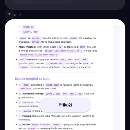
of
7
7
Prikaži