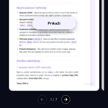
Prikaži
1
/
7