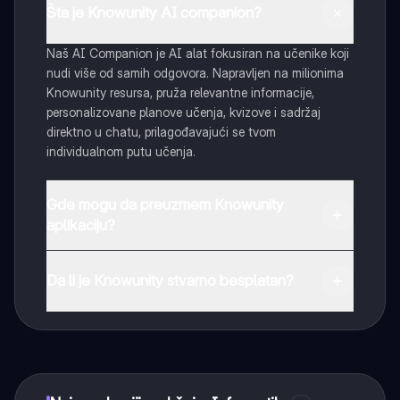
Šta je Knowunity AI companion?
Naš AI Companion je AI alat fokusiran na učenike koji
nudi više od samih odgovora. Napravljen na milionima
Knowunity resursa, pruža relevantne informacije,
personalizovane planove učenja, kvizove i sadržaj
direktno u chatu, prilagođavajući se tvom
individualnom putu učenja.
Gde mogu da preuzmem Knowunity
aplikaciju?
Možeš preuzeti aplikaciju sa Google Play Store-a i
Apple App Store-a.
Da li je Knowunity stvarno besplatan?
Tako je! Uživaj u besplatnom pristupu sadržaju za
učenje, povezuj se sa drugim učenicima i dobijaj
trenutnu pomoć – sve na dohvat ruke.