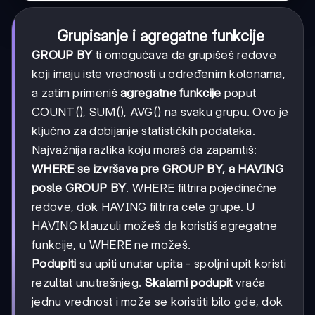
Grupisanje i agregatne funkcije
GROUP BY
ti omogućava da grupišeš redove
koji imaju iste vrednosti u određenim kolonama,
a zatim primeniš
agregatne funkcije
poput
COUNT(), SUM(), AVG() na svaku grupu. Ovo je
ključno za dobijanje statističkih podataka.
Najvažnija razlika koju moraš da zapamtiš:
WHERE se izvršava pre GROUP BY, a HAVING
posle GROUP BY
. WHERE filtrira pojedinačne
redove, dok HAVING filtrira cele grupe. U
HAVING klauzuli možeš da koristiš agregatne
funkcije, u WHERE ne možeš.
Podupiti
su upiti unutar upita - spoljni upit koristi
rezultat unutrašnjeg.
Skalarni podupit
vraća
jednu vrednost i može se koristiti bilo gde, dok