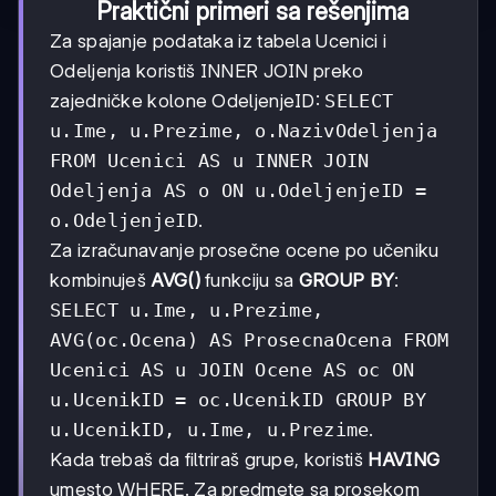
Praktični primeri sa rešenjima
Za spajanje podataka iz tabela Ucenici i
Odeljenja koristiš INNER JOIN preko
zajedničke kolone OdeljenjeID:
SELECT
u.Ime, u.Prezime, o.NazivOdeljenja
FROM Ucenici AS u INNER JOIN
Odeljenja AS o ON u.OdeljenjeID =
o.OdeljenjeID
.
Za izračunavanje prosečne ocene po učeniku
kombinuješ
AVG()
funkciju sa
GROUP BY
:
SELECT u.Ime, u.Prezime,
AVG(oc.Ocena) AS ProsecnaOcena FROM
Ucenici AS u JOIN Ocene AS oc ON
u.UcenikID = oc.UcenikID GROUP BY
u.UcenikID, u.Ime, u.Prezime
.
Kada trebaš da filtriraš grupe, koristiš
HAVING
umesto WHERE. Za predmete sa prosekom