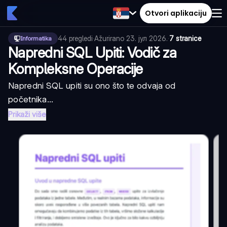
Otvori aplikaciju
44
pregledi
·
Ažurirano
23. јул 2026.
·
7 stranice
Informatika
Napredni SQL Upiti: Vodič za
Kompleksne Operacije
Napredni SQL upiti su ono što te odvaja od
početnika...
Prikaži više