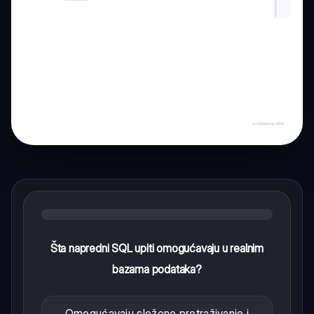
Šta napredni SQL upiti omogućavaju u realnim
bazama podataka?
Omogućavaju složeno pretraživanje i