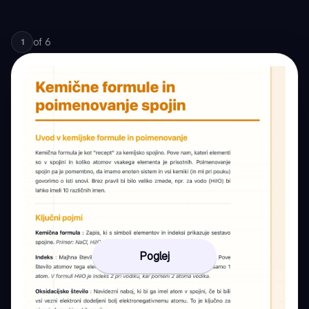
of
6
1
Poglej