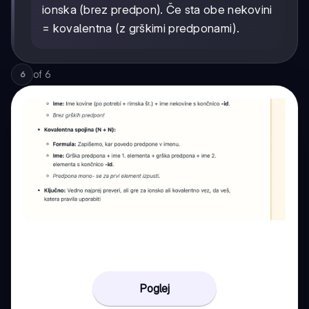
ionska (brez predpon). Če sta obe nekovini
= kovalentna (z grškimi predponami).
of
6
6
Poglej