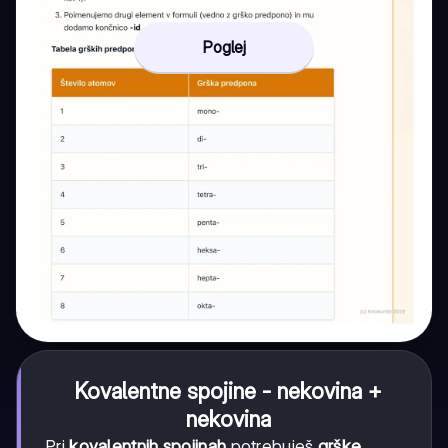
Poglej
Kovalentne spojine - nekovina +
nekovina
Pri
kovalentnih spojinah
potrebuješ
grške