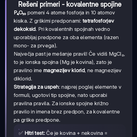
Rešeni primeri - kovalentne spojine
P₄O₁₀
pomeni 4 atome fosforja in 10 atomov
kisika. Z grškimi predponami:
tetrafosforjev
dekoksid
. Pri kovalentnih spojinah vedno
uporabljaj predpone za oba elementa (razen
mono- za prvega).
Največja past je mešanje pravil! Če vidiš MgCl₂,
to je ionska spojina (Mg je kovina), zato je
pravilno ime
magnezijev klorid
, ne magnezijev
diklorid.
Strategija za uspeh
: najprej poglej elemente v
formuli, ugotovi tip spojine, nato uporabi
pravilna pravila. Za ionske spojine križno
pravilo in imena brez predpon, za kovalentne
pa grške predpone.
✅
Hitri test:
Če je kovina + nekovina =