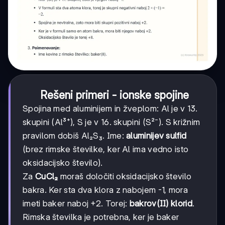
Rešeni primeri - ionske spojine
Spojina med aluminijem in žveplom: Al je v 13.
skupini (Al³⁺), S je v 16. skupini (S²⁻). S križnim
pravilom dobiš Al₂S₃. Ime:
aluminijev sulfid
(brez rimske številke, ker Al ima vedno isto
oksidacijsko število).
Za
CuCl₂
moraš določiti oksidacijsko število
bakra. Ker sta dva klora z nabojem -1, mora
imeti baker naboj +2. Torej:
bakrov(II) klorid
.
Rimska številka je potrebna, ker je baker