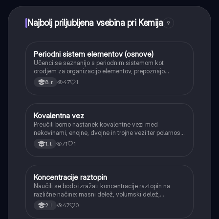
Najbolj priljubljena vsebina pri Kemija
9
Periodni sistem elementov (osnove)
Kemija
Učenci se seznanijo s periodnim sistemom kot
orodjem za organizacijo elementov, prepoznajo
periode in skupine ter razliko med kovinami in
47
1
8. r.
nekovinami.
Kovalentna vez
Kemija
Preučili bomo nastanek kovalentne vezi med
nekovinami, enojne, dvojne in trojne vezi ter polarnost
vezi.
71
1
1. l.
Koncentracije raztopin
Kemija
Naučili se bodo izražati koncentracije raztopin na
različne načine: masni delež, volumski delež,
množinska koncentracija in masna koncentracija.
47
0
2. l.