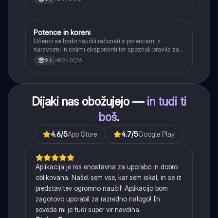
Potence in koreni
Matematika
Učenci se bodo naučili računati s potencami z
naravnimi in celimi eksponenti ter spoznali pravila za
računanje z njimi. Obravnavali bodo kvadratne in
240
6
9. r.
kubične korene ter delno korenjenje in racionalizacijo
imenovalca.
Dijaki nas obožujejo —
in tudi ti
boš
.
4.6
/5
App Store
4.7
/5
Google Play
Aplikacija je res enostavna za uporabo in dobro
oblikovana. Našel sem vse, kar sem iskal, in se iz
predstavitev ogromno naučil! Aplikacijo bom
zagotovo uporabil za razredno nalogo! In
seveda mi je tudi super vir navdiha.