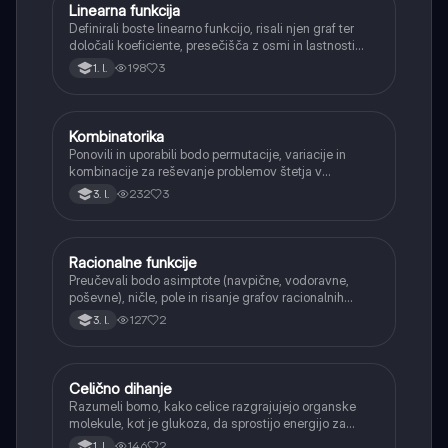
Linearna funkcija
Matematika
Definirali boste linearno funkcijo, risali njen graf ter
določali koeficiente, presečišča z osmi in lastnosti
(naraščanje/padanje).
198
3
1. l.
Kombinatorika
Matematika
Ponovili in uporabili bodo permutacije, variacije in
kombinacije za reševanje problemov štetja v
verjetnosti.
232
3
3. l.
Racionalne funkcije
Matematika
Preučevali bodo asimptote (navpične, vodoravne,
poševne), ničle, pole in risanje grafov racionalnih
funkcij.
127
2
3. l.
Celično dihanje
Biologija
Razumeli bomo, kako celice razgrajujejo organske
molekule, kot je glukoza, da sprostijo energijo za
svoje delovanje.
146
2
1. l.