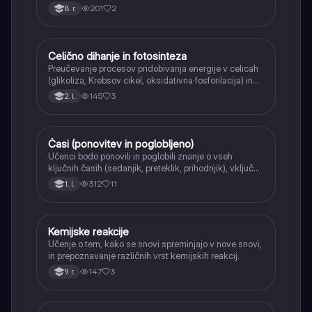
Učenci bodo znali narisati graf linearne funkcije.
201
2
8. r.
Celično dihanje in fotosinteza
Naravoslovje
Preučevanje procesov pridobivanja energije v celicah
(glikoliza, Krebsov cikel, oksidativna fosforilacija) in
pretvorbe svetlobne energije v kemično energijo
145
3
2. l.
(fotosinteza).
Časi (ponovitev in poglobljeno)
Angleščina
Učenci bodo ponovili in poglobili znanje o vseh
ključnih časih (sedanjik, preteklik, prihodnjik), vključno
s Perfect tenses (Present Perfect Continuous, Past
312
11
1. l.
Perfect, Future Perfect) in njihovo uporabo.
Kemijske reakcije
Naravoslovje
Učenje o tem, kako se snovi spreminjajo v nove snovi,
in prepoznavanje različnih vrst kemijskih reakcij.
147
3
9. r.