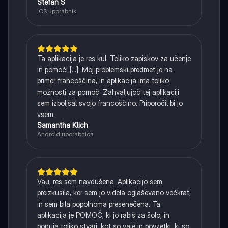
Stefan S
iOS uporabnik
Ta aplikacija je res kul. Toliko zapiskov za učenje
in pomoči [...]. Moj problemski predmet je na
primer francoščina, in aplikacija ima toliko
možnosti za pomoč. Zahvaljujoč tej aplikaciji
sem izboljšal svojo francoščino. Priporočil bi jo
vsem.
Samantha Klich
Android uporabnica
Vau, res sem navdušena. Aplikacijo sem
preizkusila, ker sem jo videla oglaševano večkrat,
in sem bila popolnoma presenečena. Ta
aplikacija je POMOČ, ki jo rabiš za šolo, in
ponuja toliko stvari, kot so vaje in povzetki, ki so