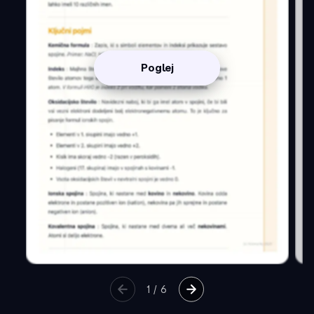
Poglej
1
/
6