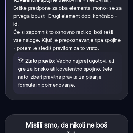
Kovalentne spojine
(nekovina + nekovina):
Grške predpone za oba elementa, mono- se za
prvega izpusti. Drugi element dobi končnico
-
id
.
Če si zapomniš to osnovno razliko, boš rešil
vse naloge. Ključ je prepoznavanje tipa spojine
- potem le slediš pravilom za to vrsto.
🏆
Zlato pravilo:
Vedno najprej ugotovi, ali
gre za ionsko ali kovalentno spojino, šele
nato izberi pravilna pravila za pisanje
formule in poimenovanje.
Mislili smo, da nikoli ne boš