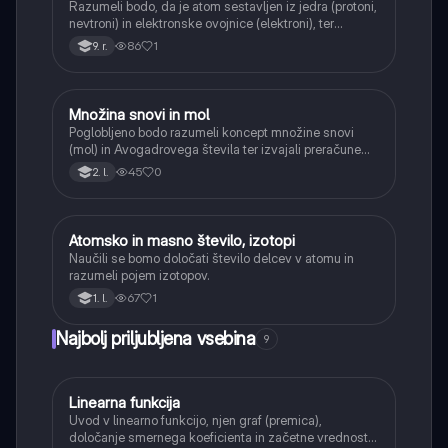
Razumeli bodo, da je atom sestavljen iz jedra (protoni,
nevtroni) in elektronske ovojnice (elektroni), ter
spoznali njihove naboje in mase.
86
1
9. r.
Množina snovi in mol
Kemija
Poglobljeno bodo razumeli koncept množine snovi
(mol) in Avogadrovega števila ter izvajali preračune
med maso, množino in številom delcev.
45
0
2. l.
Atomsko in masno število, izotopi
Kemija
Naučili se bomo določati število delcev v atomu in
razumeli pojem izotopov.
67
1
1. l.
Najbolj priljubljena vsebina
9
Linearna funkcija
Matematika
Uvod v linearno funkcijo, njen graf (premica),
določanje smernega koeficienta in začetne vrednosti.