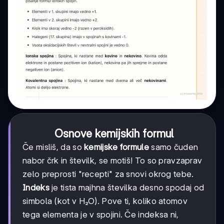
Osnove kemijskih formul
Če misliš, da so
kemijske formule
samo čuden
nabor črk in številk, se motiš! To so pravzaprav
zelo preprosti "recepti" za snovi okrog tebe.
Indeks
je tista majhna številka desno spodaj od
simbola (kot v H₂O). Pove ti, koliko atomov
tega elementa je v spojini. Če indeksa ni,