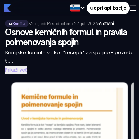
Odpri aplikacijo
82
ogledi
·
Posodobljeno
27. jul. 2026
·
6 strani
Kemija
Osnove kemičnih formul in pravila
poimenovanja spojin
Kemijske formule so kot "recepti" za spojine - povedo
ti,...
Prikaži več