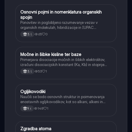
Osnovni pojmi in nomenklatura organskih
Kemija
spojin
Ponovitev in poglobljeno razumevanje vezav v
organskih molekulah, hibridizacije in IUPAC
nomenklature za kompleksnejše spojine.
65
0
3. l.
Močne in šibke kisline ter baze
Kemija
Primerjava disociacije močnih in šibkih elektrolitov,
izračuni disociacijskih konstant (Ka, Kb) in stopnje
disociacije.
53
1
3. l.
Ogljikovodiki
Kemija
Naučili se bodo osnovnih struktur in poimenovanja
enostavnih ogljikovodikov, kot so alkani, alkeni in
alkini, ter njihove vire.
148
1
9. r.
Zgradba atoma
Kemija