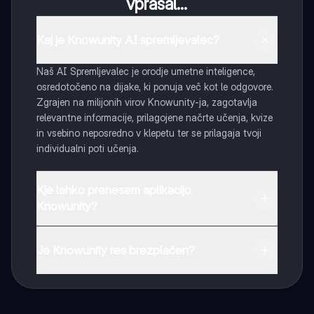
vprašal...
Kaj je Knowunity AI spremljevalec?
Naš AI Spremljevalec je orodje umetne inteligence,
osredotočeno na dijake, ki ponuja več kot le odgovore.
Zgrajen na milijonih virov Knowunity-ja, zagotavlja
relevantne informacije, prilagojene načrte učenja, kvize
in vsebino neposredno v klepetu ter se prilagaja tvoji
individualni poti učenja.
Kje lahko prenesem aplikacijo
Knowunity?
Aplikacijo lahko preneseš iz Google Play Store ali Apple
App Store.
Je Knowunity res brezplačen?
Tako je! Uživaj v brezplačnem dostopu do učnih vsebin,
se povezuj s sošolci in dobi takojšnjo pomoč – vse na
dosegu roke.