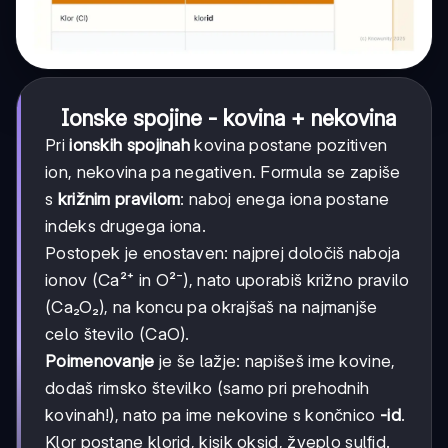
Ionske spojine - kovina + nekovina
Pri
ionskih spojinah
kovina postane pozitiven
ion, nekovina pa negativen. Formula se zapiše
s
križnim pravilom
: naboj enega iona postane
indeks drugega iona.
Postopek je enostaven: najprej določiš naboja
ionov (Ca²⁺ in O²⁻), nato uporabiš križno pravilo
(Ca₂O₂), na koncu pa okrajšaš na najmanjše
celo število (CaO).
Poimenovanje
je še lažje: napišeš ime kovine,
dodaš rimsko številko (samo pri prehodnih
kovinah!), nato pa ime nekovine s končnico
-id
.
Klor postane klorid, kisik oksid, žveplo sulfid.