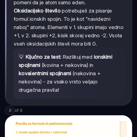
pomeni da je atom samo eden.
Oksidacijsko število
potrebuješ za pisanje
formul ionskih spojin. To je kot "navidezni
naboj" atoma. Elementi v 1. skupini imajo vedno
+1, v 2. skupini +2, kisik skoraj vedno -2. Vsota
vseh oksidacijskih števil mora biti 0.
💡
Ključno za test:
Razlikuj med
ionskimi
spojinami
(kovina + nekovina) in
kovalentnimi spojinami
(nekovina +
nekovina) - za vsako vrsto veljajo
drugačna pravila!
of
6
2