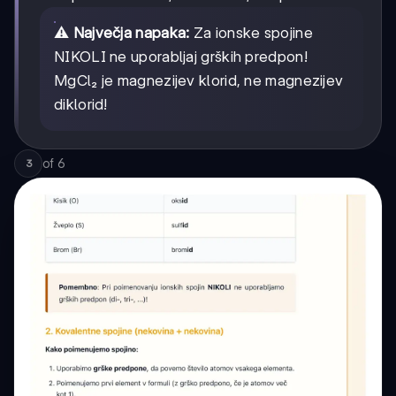
⚠️
Največja napaka:
Za ionske spojine
NIKOLI ne uporabljaj grških predpon!
MgCl₂ je magnezijev klorid, ne magnezijev
diklorid!
of
6
3