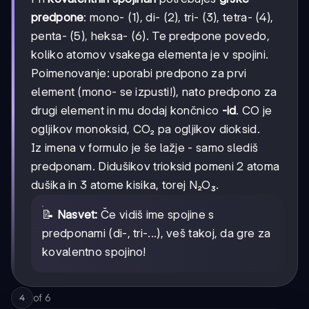
predpone
: mono- (1), di- (2), tri- (3), tetra- (4),
penta- (5), heksa- (6). Te predpone povedo,
koliko atomov vsakega elementa je v spojini.
Poimenovanje: uporabi predpono za prvi
element (mono- se izpusti!), nato predpono za
drugi element in mu dodaj končnico
-id
. CO je
ogljikov monoksid, CO₂ pa ogljikov dioksid.
Iz imena v formulo je še lažje - samo slediš
predponam. Didušikov trioksid pomeni 2 atoma
dušika in 3 atome kisika, torej N₂O₃.
📝
Nasvet:
Če vidiš ime spojine s
predponami (di-, tri-...), veš takoj, da gre za
kovalentno spojino!
of
6
4