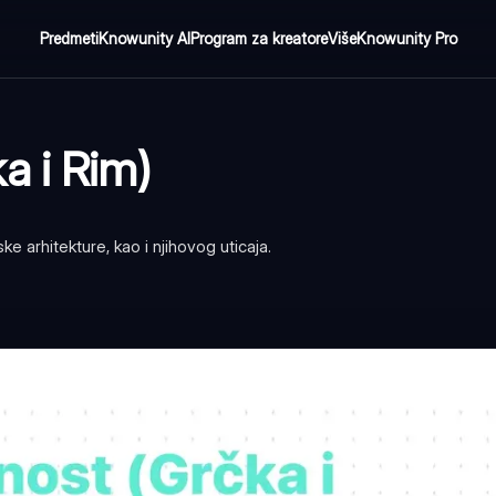
Predmeti
Knowunity AI
Program za kreatore
Više
Knowunity Pro
a i Rim)
ke arhitekture, kao i njihovog uticaja.