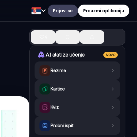
Prijavi se
Preuzmi aplikaciju
4
AI alati za učenje
NOVO
Rezime
Kartice
Kviz
Probni ispit