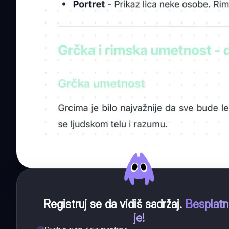
Registruj se da vidiš sadržaj
.
Besplat
je!