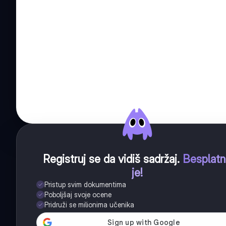
Registruj se da vidiš sadržaj
.
Besplat
je!
Pristup svim dokumentima
Poboljšaj svoje ocene
Pridruži se milionima učenika