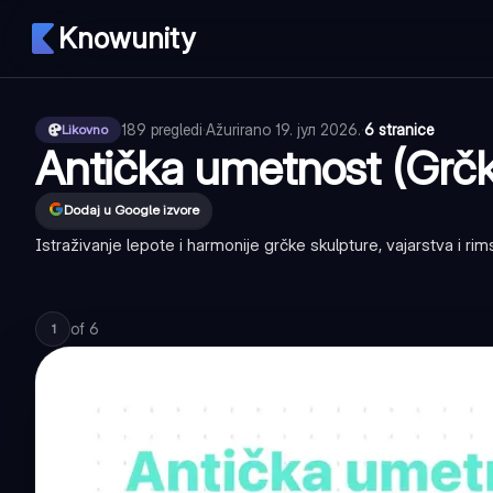
Knowunity
189
pregledi
·
Ažurirano
19. јул 2026.
·
6 stranice
Likovno
Antička umetnost (Grčk
Dodaj u Google izvore
Istraživanje lepote i harmonije grčke skulpture, vajarstva i rims
of
6
1