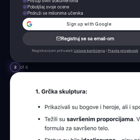
Pristup svim dokumentima
Poboljšaj svoje ocene
Pridruži se milionima učenika
Registruj se sa email-om
Registracijom prihvataš
Uslove korišćenja
i
Pravila privatnosti
of
6
2