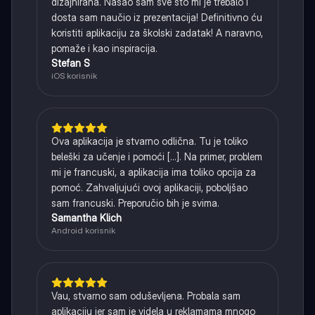
dizajnirana. Našao sam sve što mi je trebalo i
dosta sam naučio iz prezentacija! Definitivno ću
koristiti aplikaciju za školski zadatak! A naravno,
pomaže i kao inspiracija.
Stefan S
iOS korisnik
Ova aplikacija je stvarno odlična. Tu je toliko
beleški za učenje i pomoći [...]. Na primer, problem
mi je francuski, a aplikacija ima toliko opcija za
pomoć. Zahvaljujući ovoj aplikaciji, poboljšao
sam francuski. Preporučio bih je svima.
Samantha Klich
Android korisnik
Vau, stvarno sam oduševljena. Probala sam
aplikaciju jer sam je videla u reklamama mnogo