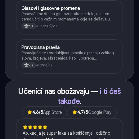
Glasovi i glasovne promene
Srpski jezik
Ponovićemo šta su glasovi i kako se dele, a zatim
ćemo učiti o važnim promenama koje se dešavaju
kada se glasovi nađu jedan pored drugog u rečima
2,620
67
6. r.
(npr. jednačenje suglasnika po zvučnosti i mestu
tvorbe).
Pravopisna pravila
Srpski jezik
Ponavljaće se i produbljivati pravila o pisanju velikog
slova, brojeva, skraćenica, kao i upotreba
interpunkcije, sa posebnim fokusom na zarez u
295
3
7. r.
složenoj rečenici.
Učenici nas obožavaju —
i ti ćeš
takođe
.
4.6
/5
App Store
4.7
/5
Google Play
Aplikacija je super laka za korišćenje i odlično