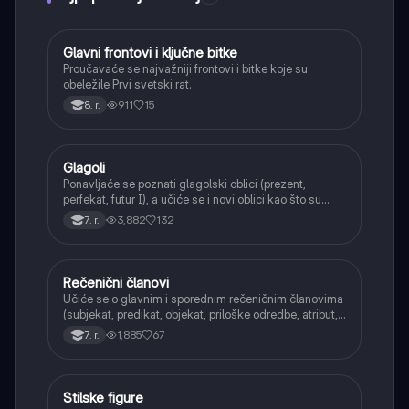
Glavni frontovi i ključne bitke
Istorija
Proučavaće se najvažniji frontovi i bitke koje su
obeležile Prvi svetski rat.
911
15
8. r.
Glagoli
Srpski jezik
Ponavljaće se poznati glagolski oblici (prezent,
perfekat, futur I), a učiće se i novi oblici kao što su
aorist, imperfekat, pluskvamperfekat, futur II, kao i
3,882
132
7. r.
glagolski prilozi i pridevi.
Rečenični članovi
Srpski jezik
Učiće se o glavnim i sporednim rečeničnim članovima
(subjekat, predikat, objekat, priloške odredbe, atribut,
apozicija) i njihovoj funkciji.
1,885
67
7. r.
Stilske figure
Srpski jezik