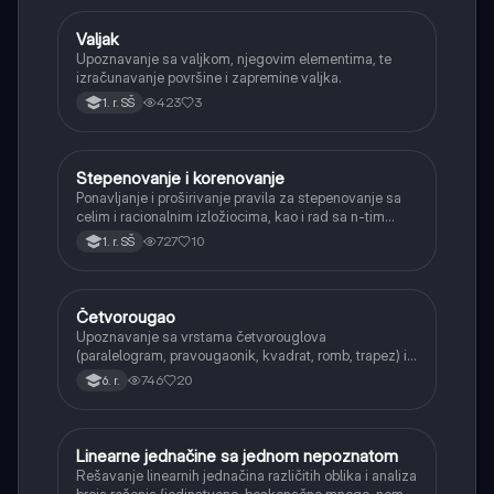
Valjak
Matematika
Upoznavanje sa valjkom, njegovim elementima, te
izračunavanje površine i zapremine valjka.
423
3
1. r. SŠ
Stepenovanje i korenovanje
Matematika
Ponavljanje i proširivanje pravila za stepenovanje sa
celim i racionalnim izložiocima, kao i rad sa n-tim
korenima i racionalizacijom imenioca.
727
10
1. r. SŠ
Četvorougao
Matematika
Upoznavanje sa vrstama četvorouglova
(paralelogram, pravougaonik, kvadrat, romb, trapez) i
njihovim osnovnim svojstvima.
746
20
6. r.
Linearne jednačine sa jednom nepoznatom
Matematika
Rešavanje linearnih jednačina različitih oblika i analiza
broja rešenja (jedinstveno, beskonačno mnogo, nema