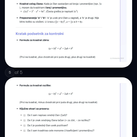
of
5
5