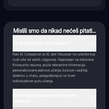
Mislili smo da nikad nećeš pitati...
Šta je Knowunity AI companion?
Naš AI Companion je AI alat fokusiran na učenike koji
nudi više od samih odgovora. Napravljen na milionima
Knowunity resursa, pruža relevantne informacije,
personalizovane planove učenja, kvizove i sadržaj
direktno u chatu, prilagođavajući se tvom
individualnom putu učenja.
Gde mogu da preuzmem Knowunity
aplikaciju?