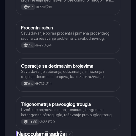
rešenja).
770
15
8. r.
Procentni račun
Matematika
Savladavanje pojma procenta i primena procentnog
računa za rešavanje problema iz svakodnevnog
života, kao što su popusti, kamate i povećanja.
498
4
7. r.
Operacije sa decimalnim brojevima
Matematika
Savladavanje sabiranja, oduzimanja, množenja i
deljenja decimalnih brojeva, kao i zaokruživanje
decimalnih brojeva.
712
14
6. r.
Trigonometrija pravouglog trougla
Matematika
Uvođenje pojmova sinusa, kosinusa, tangensa i
kotangensa oštrog ugla, rešavanje pravouglog trougla
i primena osnovnih trigonometrijskih identiteta.
381
0
1. r. SŠ
Najpopularniji sadržaj
9