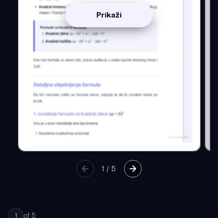
Prikaži
1
/
5
of
5
1