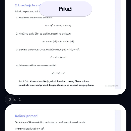
Prikaži
of
5
3