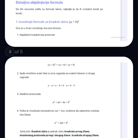
of
5
2