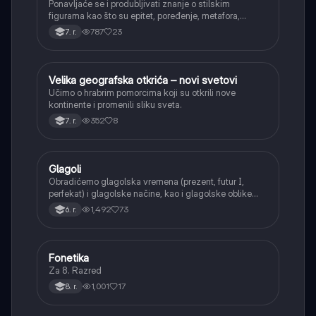
Ponavljaće se i produbljivati znanje o stilskim
figurama kao što su epitet, poređenje, metafora,
personifikacija, hiperbola, onomatopeja, aliteracija i
787
23
7. r.
asonanca, razumevajući njihovu ulogu u tekstu.
Velika geografska otkrića – novi svetovi
Istorija
Učimo o hrabrim pomorcima koji su otkrili nove
kontinente i promenili sliku sveta.
352
8
7. r.
Glagoli
Srpski jezik
Obradićemo glagolska vremena (prezent, futur I,
perfekat) i glagolske načine, kao i glagolske oblike
(infinitiv, glagolski pridevi i prilozi) i glagolski vid
1,492
73
6. r.
(svršeni i nesvršeni).
Fonetika
Srpski jezik
Za 8. Razred
1,001
17
8. r.