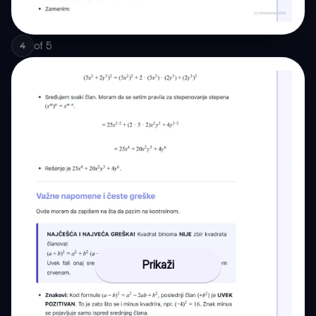
of
5
4
Prikaži