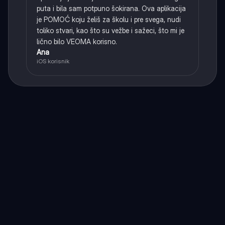
puta i bila sam potpuno šokirana. Ova aplikacija
je POMOĆ koju želiš za školu i pre svega, nudi
toliko stvari, kao što su vežbe i sažeci, što mi je
lično bilo VEOMA korisno.
Ana
iOS korisnik