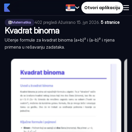
Otvori aplikaciju
402
pregledi
·
Ažurirano
15. јул 2026.
·
5 stranice
Matematika
Kvadrat binoma
Učenje formule za kvadrat binoma (a+b)² i (a-b)² i njena
primena u rešavanju zadataka.