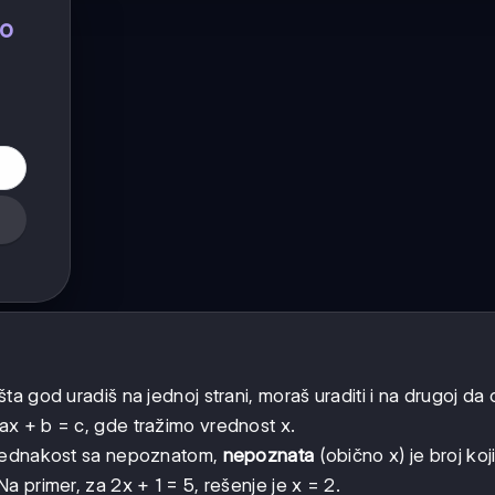
no
šta god uradiš na jednoj strani, moraš uraditi i na drugoj da
 ax + b = c, gde tražimo vrednost x.
jednakost sa nepoznatom,
nepoznata
(obično x) je broj koj
a primer, za 2x + 1 = 5, rešenje je x = 2.