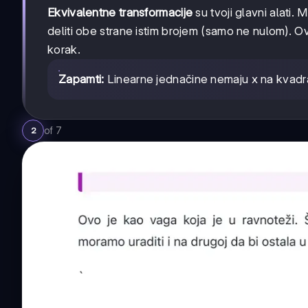
Ekvivalentne transformacije
su tvoji glavni alati. M
deliti obe strane istim brojem (samo ne nulom). O
korak.
Zapamti:
Linearne jednačine nemaju x na kvadra
of
7
2