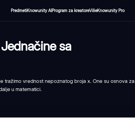
Predmeti
Knowunity AI
Program za kreatore
Više
Knowunity Pro
 Jednačine sa
e tražimo vrednost nepoznatog broja x. One su osnova za
 dalje u matematici.