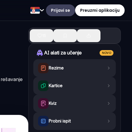
Prijavi se
Preuzmi aplikaciju
15
AI alati za učenje
NOVO
Rezime
 rešavanje
Kartice
Kviz
Probni ispit