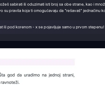
ožeš sabirati ili oduzimati isti broj sa obe strane, kao i množit
vo su pravila koja ti omogućavaju da "rešavaš" jednačinu k
t ili pod korenom - x se pojavljuje samo u prvom stepenu!