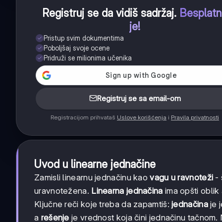
Registruj se da vidiš sadržaj
.
Besplat
je!
Pristup svim dokumentima
Poboljšaj svoje ocene
Pridruži se milionima učenika
Registruj se sa email-om
Registracijom prihvataš
Uslove korišćenja
i
Pravila privatnosti
Uvod u linearne jednačine
Zamisli linearnu jednačinu kao
vagu u ravnoteži
- 
uravnotežena.
Linearna jednačina
ima opšti oblik
Ključne reči koje treba da zapamtiš:
jednačina
je 
a
rešenje
je vrednost koja čini jednačinu tačnom. N