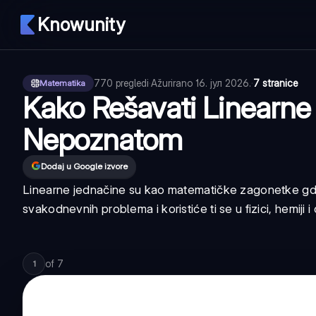
Knowunity
770
pregledi
·
Ažurirano
16. јул 2026.
·
7 stranice
Matematika
Kako Rešavati Linearne
Nepoznatom
Dodaj u Google izvore
Linearne jednačine su kao matematičke zagonetke gd
svakodnevnih problema i koristiće ti se u fizici, hemiji i
of
7
1