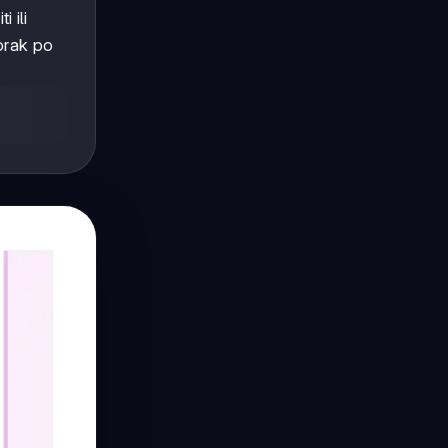
i ili
orak po