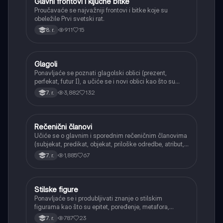
Glavni frontovi i ključne bitke
Istorija
Proučavaće se najvažniji frontovi i bitke koje su
obeležile Prvi svetski rat.
911
15
8. r.
Glagoli
Srpski jezik
Ponavljaće se poznati glagolski oblici (prezent,
perfekat, futur I), a učiće se i novi oblici kao što su
aorist, imperfekat, pluskvamperfekat, futur II, kao i
3,882
132
7. r.
glagolski prilozi i pridevi.
Rečenični članovi
Srpski jezik
Učiće se o glavnim i sporednim rečeničnim članovima
(subjekat, predikat, objekat, priloške odredbe, atribut,
apozicija) i njihovoj funkciji.
1,885
67
7. r.
Stilske figure
Srpski jezik
Ponavljaće se i produbljivati znanje o stilskim
figurama kao što su epitet, poređenje, metafora,
personifikacija, hiperbola, onomatopeja, aliteracija i
787
23
7. r.