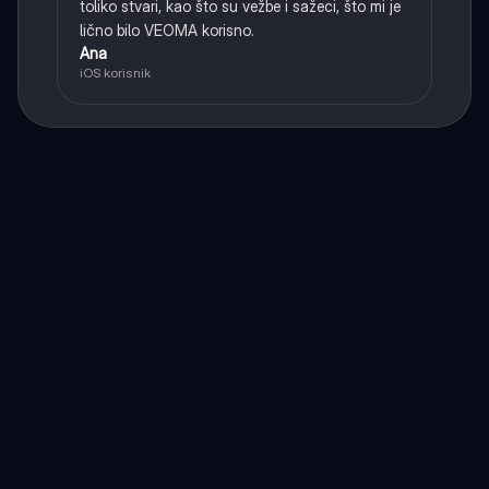
toliko stvari, kao što su vežbe i sažeci, što mi je
lično bilo VEOMA korisno.
Ana
iOS korisnik