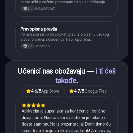
ćemo učiti o važnim promenama koje se dešavaju
kada se glasovi nađu jedan pored drugog u rečima
2,620
67
6. r.
(npr. jednačenje suglasnika po zvučnosti i mestu
tvorbe).
Pravopisna pravila
Srpski jezik
Ponavljaće se i produbljivati pravila o pisanju velikog
slova, brojeva, skraćenica, kao i upotreba
interpunkcije, sa posebnim fokusom na zarez u
295
3
7. r.
složenoj rečenici.
Učenici nas obožavaju —
i ti ćeš
takođe
.
4.6
/5
App Store
4.7
/5
Google Play
Aplikacija je super laka za korišćenje i odlično
dizajnirana. Našao sam sve što mi je trebalo i
dosta sam naučio iz prezentacija! Definitivno ću
koristiti aplikaciju za školski zadatak! A naravno,