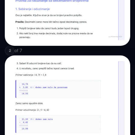
of
7
2