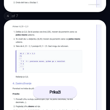
of
7
4
Prikaži