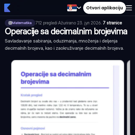
Otvori aplikaciju
712
pregledi
·
Ažurirano
23. јул 2026.
·
7 stranice
Matematika
Operacije sa decimalnim brojevima
Savladavanje sabiranja, oduzimanja, množenja i deljenja
decimalnih brojeva, kao i zaokruživanje decimalnih brojeva.