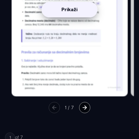
Prikaži
1
/
7
of
7
1