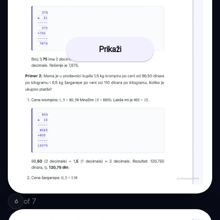
Prikaži
of
7
6