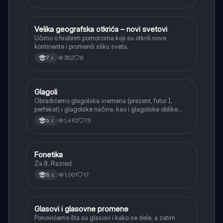
asonanca, razumevajući njihovu ulogu u tekstu.
Velika geografska otkrića – novi svetovi
Istorija
Učimo o hrabrim pomorcima koji su otkrili nove
kontinente i promenili sliku sveta.
352
8
7. r.
Glagoli
Srpski jezik
Obradićemo glagolska vremena (prezent, futur I,
perfekat) i glagolske načine, kao i glagolske oblike
(infinitiv, glagolski pridevi i prilozi) i glagolski vid
1,492
73
6. r.
(svršeni i nesvršeni).
Fonetika
Srpski jezik
Za 8. Razred
1,001
17
8. r.
Glasovi i glasovne promene
Srpski jezik
Ponovićemo šta su glasovi i kako se dele, a zatim