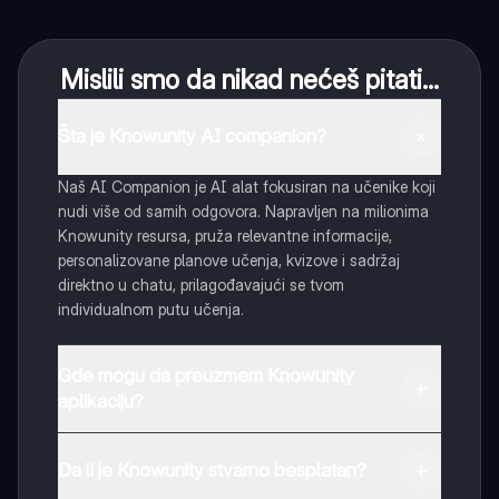
Mislili smo da nikad nećeš pitati...
Šta je Knowunity AI companion?
Naš AI Companion je AI alat fokusiran na učenike koji
nudi više od samih odgovora. Napravljen na milionima
Knowunity resursa, pruža relevantne informacije,
personalizovane planove učenja, kvizove i sadržaj
direktno u chatu, prilagođavajući se tvom
individualnom putu učenja.
Gde mogu da preuzmem Knowunity
aplikaciju?
Možeš preuzeti aplikaciju sa Google Play Store-a i
Apple App Store-a.
Da li je Knowunity stvarno besplatan?