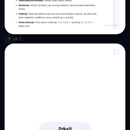
of
7
7
Prikaži