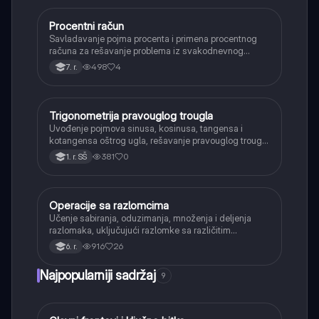
Procentni račun
Matematika
Savladavanje pojma procenta i primena procentnog
računa za rešavanje problema iz svakodnevnog
života, kao što su popusti, kamate i povećanja.
498
4
7. r.
Trigonometrija pravouglog trougla
Matematika
Uvođenje pojmova sinusa, kosinusa, tangensa i
kotangensa oštrog ugla, rešavanje pravouglog trougla
i primena osnovnih trigonometrijskih identiteta.
381
0
1. r. SŠ
Operacije sa razlomcima
Matematika
Učenje sabiranja, oduzimanja, množenja i deljenja
razlomaka, uključujući razlomke sa različitim
imeniocima.
916
26
6. r.
Najpopularniji sadržaj
9