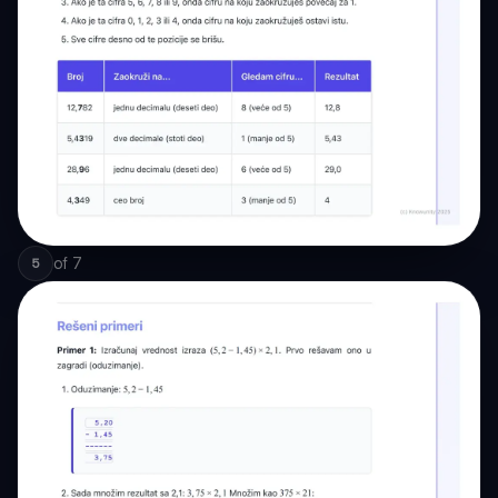
of
7
5