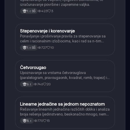
izračunavanje površine i zapremine valjka.
423
3
1. r. SŠ
Stepenovanje i korenovanje
Matematika
Ponavljanje i proširivanje pravila za stepenovanje sa
celim i racionalnim izložiocima, kao i rad sa n-tim
korenima i racionalizacijom imenioca.
727
10
1. r. SŠ
Četvorougao
Matematika
Upoznavanje sa vrstama četvorouglova
(paralelogram, pravougaonik, kvadrat, romb, trapez) i
njihovim osnovnim svojstvima.
746
20
6. r.
Linearne jednačine sa jednom nepoznatom
Matematika
Rešavanje linearnih jednačina različitih oblika i analiza
broja rešenja (jedinstveno, beskonačno mnogo, nema
rešenja).
770
15
8. r.