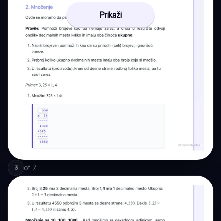
Prikaži
of
7
3