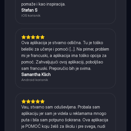
pomaže i kao inspiracija.
Stefan S
iOS korisnik
Ova aplikacija je stvarno odlična. Tu je toliko
beleški za učenje i pomoći [...]. Na primer, problem
mi je francuski, a aplikacija ima toliko opcija za
pomoć. Zahvaljujući ovoj aplikaciji, poboljšao
sam francuski. Preporučio bih je svima.
Samantha Klich
Android korisnik
Vau, stvarno sam oduševljena. Probala sam
aplikaciju jer sam je videla u reklamama mnogo
puta i bila sam potpuno šokirana. Ova aplikacija
je POMOĆ koju želiš za školu i pre svega, nudi