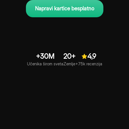
Napravi kartice besplatno
+30M
20+
4,9
Učenika širom sveta
Zemlje
+75k recenzija