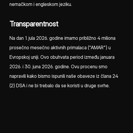
nemačkom i engleskom jeziku.
Transparentnost
Na dan 1. jula 2026. godine imamo približno 4 miliona
prosečno mesečno aktivnih primalaca ("AMAR") u
Evropskoj uniji. Ovo obuhvata period između januara
2026. i 30. juna 2026. godine. Ovu procenu smo
napravili kako bismo ispunili naše obaveze iz člana 24
(2) DSA i ne bi trebalo da se koristi u druge svrhe.