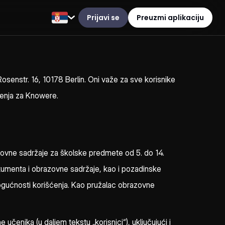
Prijavi se
Preuzmi aplikaciju
senstr. 16, 10178 Berlin. Oni važe za sve korisnike
šćenja za Knowere.
razovne sadržaje za školske predmete od 5. do 14.
kumenta i obrazovne sadržaje, kao i pozadinske
mogućnosti korišćenja. Kao pružalac obrazovne
enika (u daljem tekstu „korisnici“), uključujući i