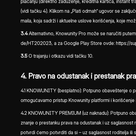
plaćanju (direktno zaduženje, kreditna kartica, instant tr
(vidi tačku 4). Klikom na „Plati odmah“ ugovor se zaklj
maila, koja sadrži i aktuelne uslove korišćenja, koje mož
3.4
Alternativno, Knowunity Pro može se naručiti putem 
de/HT202023, a za Google Play Store ovde: https://s
3.5
O trajanju i otkazu vidi tačku 10.
4. Pravo na odustanak i prestanak pr
4.1 KNOWUNITY (besplatno): Potpuno obaveštenje o pra
omogućavamo pristup Knowunity platformi i korišćenje is
4.2 KNOWUNITY PREMIUM (uz naknadu): Potpuno obavešt
znanje o prestanku prava na odustanak i uz saglasnost ro
potvrdi ćemo potvrditi da si – uz saglasnost roditelja ili st