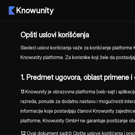
Knowunity
Opšti uslovi korišćenja
Sledeći uslovi korišćenja važe za korišćenje platforme
Knowunity platforme. Za korisnike koji žele da postavlja
1. Predmet ugovora, oblast primene i 
1.1
Knowunity je obrazovna platforma (veb-sajt i aplikacij
razreda, ponude za dodatnu nastavu i mogućnosti inter
informacije koje postavljaju članovi Knowunity zajednic
platforme, Knowunity GmbH ne garantuje postizanje obraz
1.2
Ovaj dokument sadrži Opšte uslove korišćenja i predst