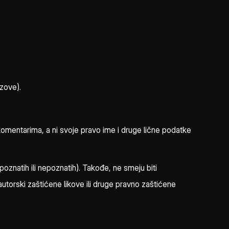
zove).
 komentarima, a ni svoje pravo ime i druge lične podatke
poznatih ili nepoznatih). Takođe, ne smeju biti
utorski zaštićene likove ili druge pravno zaštićene