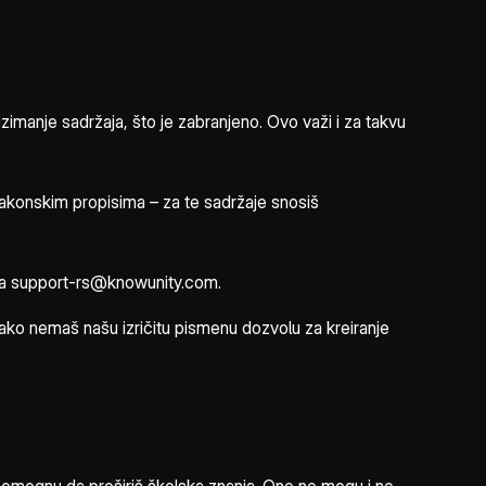
zimanje sadržaja, što je zabranjeno. Ovo važi i za takvu
zakonskim propisima – za te sadržaje snosiš
a na support-rs@knowunity.com.
 ako nemaš našu izričitu pismenu dozvolu za kreiranje