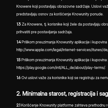
Knowere koji postavljaju obrazovne sadržaje. Uslovi važe 
predstavljaju osnov za korišćenje Knowunity ponude.
1.3
Za Knowere, tj. korisnike koji žele da postavljaju 
prihvatiti pre postavljanja sadržaja.
1.4
Prilikom preuzimanja Knowunity aplikacije i kupovina
http://www.apple.com/legal/internet-services/itunes/de
1.5
Prilikom preuzimanja Knowunity aplikacije i kupovina
https://play.google.com/intl/ALL_de/about/play-terms/.
1.6
Ovi uslovi važe za korisnike koji se registruju za ne
2. Minimalna starost, registracija i sagl
2.1
Korišćenje Knowunity platforme zahteva prethodnu re