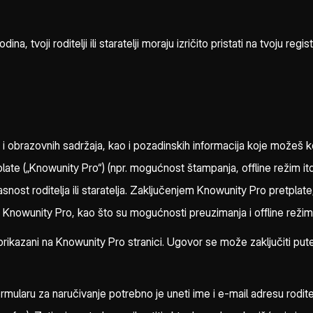
voji roditelji ili staratelji moraju izričito pristati na tvoju regis
 i obrazovnih sadržaja, kao i pozadinskih informacija koje možeš k
late („Knowunity Pro“) (npr. mogućnost štampanja, offline režim it
glasnost roditelja ili staratelja. Zaključenjem Knowunity Pro pretpla
Knowunity Pro, kao što su mogućnosti preuzimanja i offline režim
ikazani na Knowunity Pro stranici. Ugovor se može zaključiti put
laru za naručivanje potrebno je uneti ime i e-mail adresu roditelja