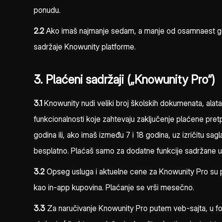
ponudu.
2.2
Ako imaš najmanje sedam, a manje od osamnaest godina, t
sadržaje Knowunity platforme.
3. Plaćeni sadržaji („Knowunity Pro“)
3.1
Knowunity nudi veliki broj školskih dokumenata, alata
funkcionalnosti koje zahtevaju zaključenje plaćene pretp
godina ili, ako imaš između 7 i 18 godina, uz izričitu sa
besplatno. Plaćaš samo za dodatne funkcije sadržane u 
3.2
Opseg usluga i aktuelne cene za Knowunity Pro su pr
kao in-app kupovina. Plaćanje se vrši mesečno.
3.3
Za naručivanje Knowunity Pro putem veb-sajta, u formu