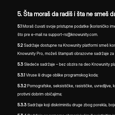
5. Šta moraš da radiš i šta ne smeš d
5.1
Moraš čuvati svoje pristupne podatke (korisničko ime,
što pre e-mail na support-rs@knowunity.com.
5.2
Sadržaje dostupne na Knowunity platformi smeš koristi
Knowunity Pro, možeš štampati obrazovne sadržaje za ličn
5.3
Sledeće sadržaje – bez obzira na deo Knowunity platform
5.3.1
Viruse ili druge oblike programskog koda;
5.3.2
Pornografske, seksističke, rasističke, uvredljive, kle
protivni dobrim običajima;
5.3.3
Sadržaje koji diskriminišu druge zbog porekla, boje k