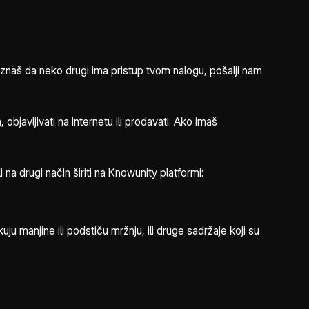
i znaš da neko drugi ima pristup tvom nalogu, pošalji nam
javljivati na internetu ili prodavati. Ako imaš
 na drugi način širiti na Knowunity platformi:
uju manjine ili podstiču mržnju, ili druge sadržaje koji su