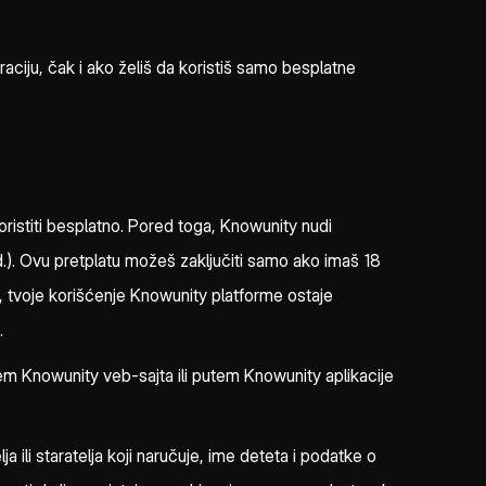
traciju, čak i ako želiš da koristiš samo besplatne
oristiti besplatno. Pored toga, Knowunity nudi
d.). Ovu pretplatu možeš zaključiti samo ako imaš 18
te, tvoje korišćenje Knowunity platforme ostaje
.
em Knowunity veb-sajta ili putem Knowunity aplikacije
 ili staratelja koji naručuje, ime deteta i podatke o