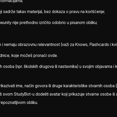
nformacijama;
oji sadrže takav materijal, bez dokaza o pravu na korišćenje;
unity nije prethodno izričito odobrio u pisanom obliku;
i nemaju obrazovnu relevantnost (važi za Knows, Flashcards i kvi
ednice, koje možeš pronaći ovde.
h osoba (npr. školskih drugova ili nastavnika) u svojim objavama i
azivati ime, način govora ili druge karakteristike stvarnih osoba (
vom StudyBot-u dodeliti avatar koji prikazuje stvarne osobe ili a
prepoznatljivom obliku.