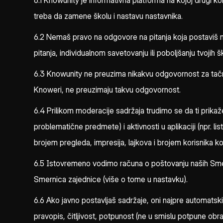
6.1 Knowunity je informativna platforma na kojoj drugi ko
treba da zamene školu i nastavu nastavnika.
6.2 Nemaš pravo na odgovore na pitanja koja postaviš n
pitanja, individualnom savetovanju ili poboljšanju tvojih
6.3 Knowunity ne preuzima nikakvu odgovornost za tačnost
Knoweri, ne preuzimaju takvu odgovornost.
6.4 Prilikom moderacije sadržaja trudimo se da ti prika
problematične predmete) i aktivnosti u aplikaciji (npr. l
brojem pregleda, impresija, lajkova i brojem korisnika ko
6.5 Istovremeno vodimo računa o poštovanju naših Smernic
Smernica zajednice (više o tome u nastavku).
6.6 Ako javno postavljaš sadržaje, oni najpre automatski
pravopis, čitljivost, potpunost (ne u smislu potpune ob