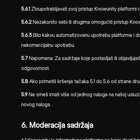
5.6.1
Zloupotrebljavati svoj pristup Knowunity platformi r
5.6.2
Nezakonito sebi ili drugima omogućiti pristup Knowu
5.6.3
Bilo kakvu automatizovanu upotrebu platforme i dost
nekomercijalnu upotrebu.
5.7
Napomena: Za sadržaje koje postavljaš ili objavljuje
odgovornost.
5.8
Ako primetiš kršenje tačaka 5.1 do 5.6 od strane dr
5.9
Ne smeš imati više od jednog naloga na našoj usluzi.
novog naloga.
6. Moderacija sadržaja