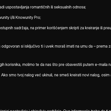
adi uspostavljanja romantičnih ili seksualnih odnosa;
nity i/ili Knowunity Pro;
upnih sadržaja, na primer korišćenjem skripti za kreiranje ili preu
š odgovoran si isključivo ti i uvek moraš imati na umu da – prema 
ugih korisnika, molimo te da nas što pre obavestiš putem e-mail
 Ako smo tvoj nalog već ukinuli, ne smeš kreirati novi nalog, osim