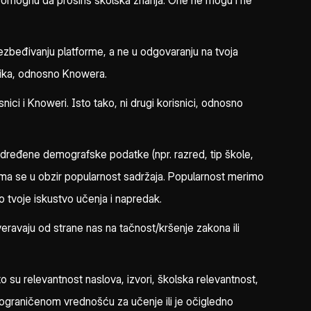
ti pomognu da proširiš školska znanja. One ne mogu i ne
ezbeđivanju platforme, a ne u odgovaranju na tvoja
isnika, odnosno Knowera.
ici i Knoweri. Isto tako, ni drugi korisnici, odnosno
određene demografske podatke (npr. razred, tip škole,
uzima se u obzir popularnost sadržaja. Popularnost merimo
mo tvoje iskustvo učenja i napredak.
eravaju od strane nas na tačnost/kršenje zakona ili
o su relevantnost naslova, izvori, školska relevantnost,
a ograničenom vrednošću za učenje ili je očigledno