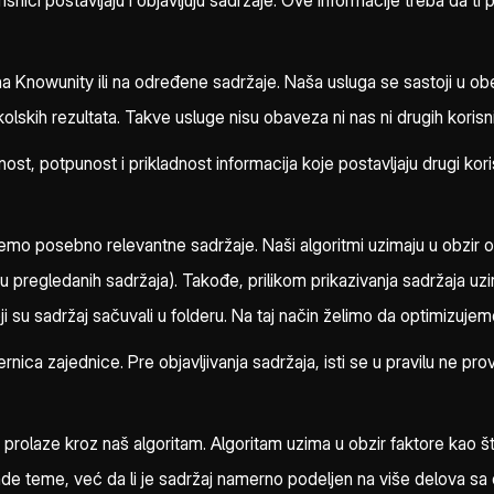
risnici postavljaju i objavljuju sadržaje. Ove informacije treba da 
a Knowunity ili na određene sadržaje. Naša usluga se sastoji u ob
 školskih rezultata. Takve usluge nisu obaveza ni nas ni drugih kor
, potpunost i prikladnost informacija koje postavljaju drugi korisn
žemo posebno relevantne sadržaje. Naši algoritmi uzimaju u obzir 
istu pregledanih sadržaja). Takođe, prilikom prikazivanja sadržaja 
ji su sadržaj sačuvali u folderu. Na taj način želimo da optimizuje
a zajednice. Pre objavljivanja sadržaja, isti se u pravilu ne prov
 prolaze kroz naš algoritam. Algoritam uzima u obzir faktore kao št
rade teme, već da li je sadržaj namerno podeljen na više delova s