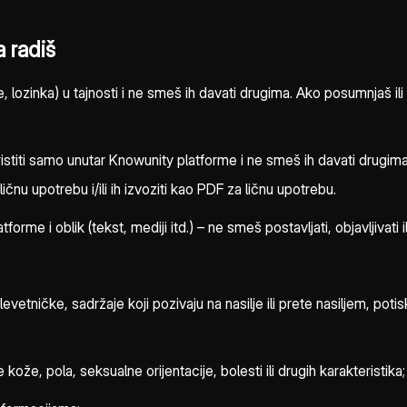
a radiš
 lozinka) u tajnosti i ne smeš ih davati drugima. Ako posumnjaš il
ti samo unutar Knowunity platforme i ne smeš ih davati drugima, ob
u upotrebu i/ili ih izvoziti kao PDF za ličnu upotrebu.
e i oblik (tekst, mediji itd.) – ne smeš postavljati, objavljivati ili
vetničke, sadržaje koji pozivaju na nasilje ili prete nasiljem, potisk
ože, pola, seksualne orijentacije, bolesti ili drugih karakteristika;