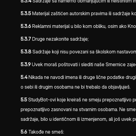
5.3.4
Sadržaje sa namerno obmanjujućim ili neistinitim i
5.3.5
Materijal zaštićen autorskim pravima ili sadržaje k
5.3.6
Reklamni materijal u bilo kom obliku, osim ako Know
5.3.7
Druge nezakonite sadržaje;
5.3.8
Sadržaje koji nisu povezani sa školskom nastavom 
5.3.9
Uvek moraš poštovati i slediti naše Smernice zaj
5.4
Nikada ne navodi imena ili druge lične podatke drugi
o sebi ili drugim osobama ne bi trebalo da objavljuješ.
5.5
StudyBot-ovi koje kreiraš ne smeju prepoznatljivo prik
prepoznatljivo zasnovani na stvarnim osobama. Ne smeš s
sadržaje, bilo u identičnom ili izmenjenom, ali još uvek 
5.6
Takođe ne smeš: