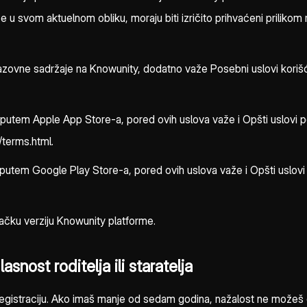
u svom aktuelnom obliku, moraju biti izričito prihvaćeni prilikom re
obrazovne sadržaje na Knowunity, dodatno važe Posebni uslovi kor
 putem Apple App Store-a, pored ovih uslova važe i Opšti uslovi 
/terms.html.
 putem Google Play Store-a, pored ovih uslova važe i Opšti uslov
mačku verziju Knowunity platforme.
asnost roditelja ili staratelja
gistraciju. Ako imaš manje od sedam godina, nažalost ne možeš da