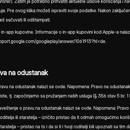
ansfer). Zatim je potrebno prihvatiti aktuelne uslove korišćenja i n
učuje. Pre ovog klika možeš ispraviti svoje podatke. Nakon zaklju
eš sačuvati ili odštampati.
in-app kupovine. Informacije o in-app kupovini kod Apple-a nala
upport.google.com/googleplay/answer/1061913?hl=de.
ava na odustanak
vu na odustanak nalazi se ovde. Napomena: Pravo na odustanak 
te, tj. započinjemo sa pružanjem naših usluga (§ 356 stav 5 br. 1
enje o pravu na odustanak nalazi se ovde. Napomena: Pravo na
ditelja ili staratelja – izričito pristao da ti odmah omogućimo kor
aratelja – pristao na to i da si ti i tvoji roditelji bili upoznati sa 