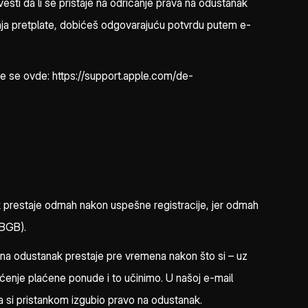
avesti da li se pristaje na odricanje prava na odustanak
čenja pretplate, dobićeš odgovarajuću potvrdu putem e-
ze se ovde: https://support.apple.com/de-
prestaje odmah nakon uspešne registracije, jer odmah
 BGB).
 odustanak prestaje pre vremena nakon što si – uz
išćenje plaćene ponude i to učinimo. U našoj e-mail
tim da si pristankom izgubio pravo na odustanak.