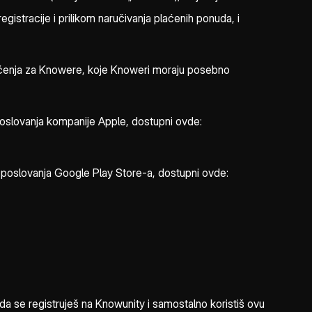
gistracije i prilikom naručivanja plaćenih ponuda, i
išćenja za Knowere, koje Knoweri moraju posebno
poslovanja kompanije Apple, dostupni ovde:
i poslovanja Google Play Store-a, dostupni ovde:
 se registruješ na Knowunity i samostalno koristiš ovu