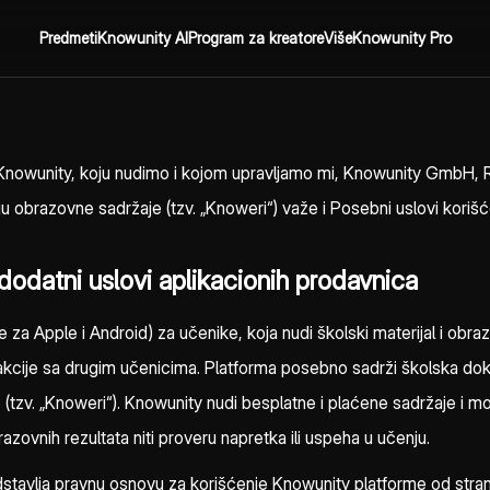
Predmeti
Knowunity AI
Program za kreatore
Više
Knowunity Pro
 Knowunity, koju nudimo i kojom upravljamo mi, Knowunity GmbH, Ro
ju obrazovne sadržaje (tzv. „Knoweri“) važe i Posebni uslovi kori
dodatni uslovi aplikacionih prodavnica
e za Apple i Android) za učenike, koja nudi školski materijal i ob
akcije sa drugim učenicima. Platforma posebno sadrži školska do
e (tzv. „Knoweri“). Knowunity nudi besplatne i plaćene sadržaje i 
ovnih rezultata niti proveru napretka ili uspeha u učenju.
avlja pravnu osnovu za korišćenje Knowunity platforme od strane uč