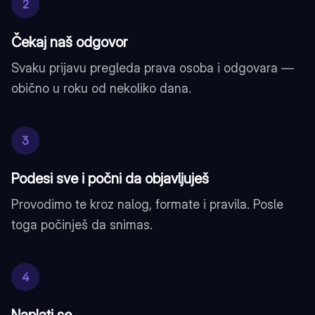
2
Čekaj naš odgovor
Svaku prijavu pregleda prava osoba i odgovara —
obično u roku od nekoliko dana.
3
Podesi sve i počni da objavljuješ
Provodimo te kroz nalog, formate i pravila. Posle
toga počinješ da snimas.
4