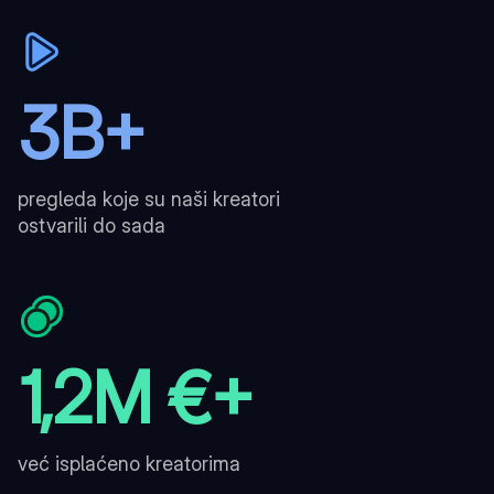
3B+
pregleda koje su naši kreatori
ostvarili do sada
1,2M €+
već isplaćeno kreatorima