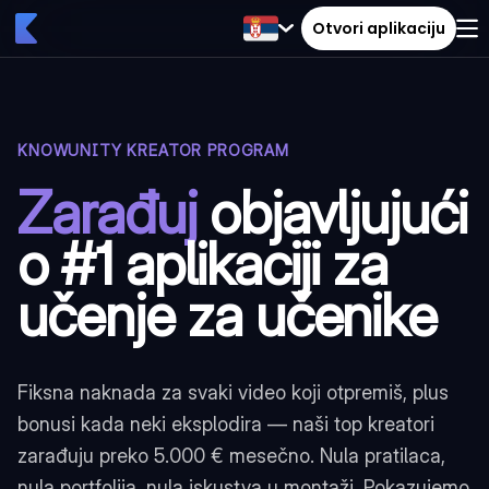
Otvori aplikaciju
KNOWUNITY KREATOR PROGRAM
Zarađuj
objavljujući
o #1 aplikaciji za
učenje za učenike
Fiksna naknada za svaki video koji otpremiš, plus
bonusi kada neki eksplodira — naši top kreatori
zarađuju preko 5.000 € mesečno. Nula pratilaca,
nula portfolija, nula iskustva u montaži. Pokazujemo