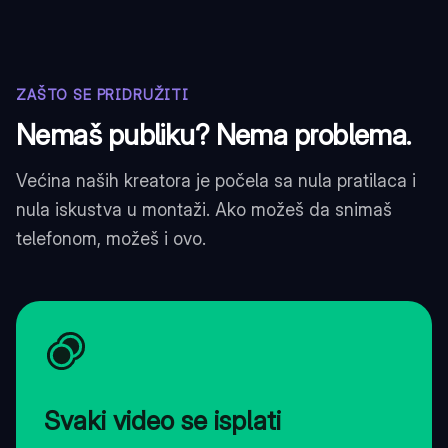
ZAŠTO SE PRIDRUŽITI
Nemaš publiku? Nema problema.
Većina naših kreatora je počela sa nula pratilaca i
nula iskustva u montaži. Ako možeš da snimаš
telefonom, možeš i ovo.
Svaki video se isplati