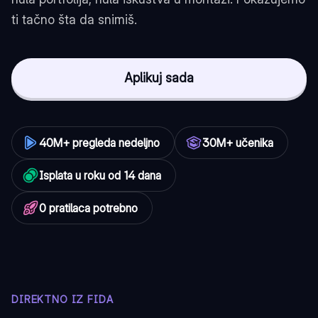
ti tačno šta da snimiš.
Aplikuj sada
40M+ pregleda nedeljno
30M+ učenika
Isplata u roku od 14 dana
0 pratilaca potrebno
DIREKTNO IZ FIDA