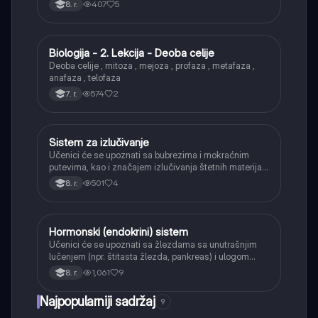
407
5
8. r.
Biologija - 2. Lekcija - Deoba celije
Biologija
Deoba celije , mitoza , mejoza , profaza , metafaza ,
anafaza , telofaza
574
2
7. r.
Sistem za izlučivanje
Biologija
Učenici će se upoznati sa bubrezima i mokraćnim
putevima, kao i značajem izlučivanja štetnih materija
iz organizma.
501
4
8. r.
Hormonski (endokrini) sistem
Biologija
Učenici će se upoznati sa žlezdama sa unutrašnjim
lučenjem (npr. štitasta žlezda, pankreas) i ulogom
hormona u regulaciji telesnih funkcija.
1,061
9
8. r.
Najpopularniji sadržaj
9