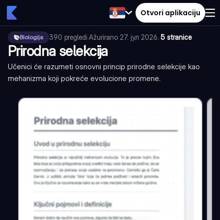
Otvori aplikaciju
390
pregledi
·
Ažurirano
27. јул 2026.
·
5 stranice
Biologija
Prirodna selekcija
Učenici će razumeti osnovni princip prirodne selekcije kao
mehanizma koji pokreće evolucione promene.