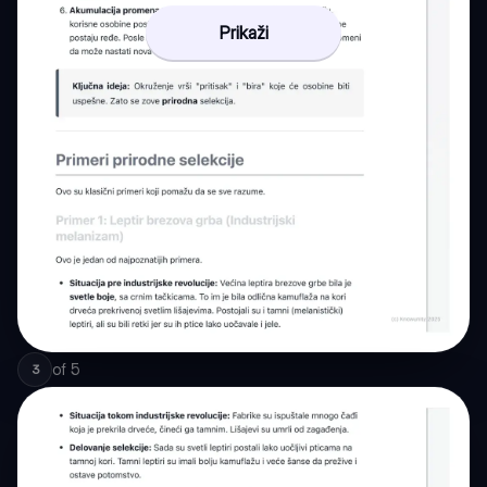
Prikaži
of
5
3