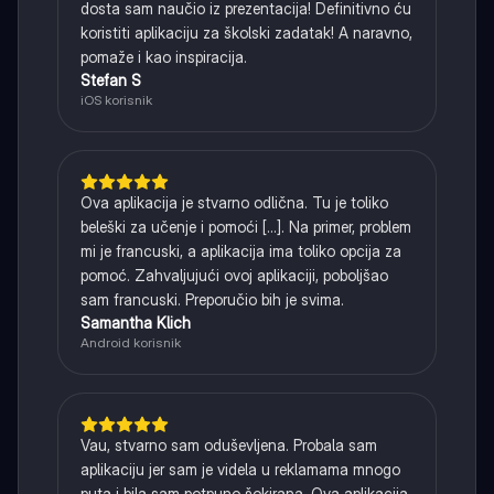
dosta sam naučio iz prezentacija! Definitivno ću
koristiti aplikaciju za školski zadatak! A naravno,
pomaže i kao inspiracija.
Stefan S
iOS korisnik
Ova aplikacija je stvarno odlična. Tu je toliko
beleški za učenje i pomoći [...]. Na primer, problem
mi je francuski, a aplikacija ima toliko opcija za
pomoć. Zahvaljujući ovoj aplikaciji, poboljšao
sam francuski. Preporučio bih je svima.
Samantha Klich
Android korisnik
Vau, stvarno sam oduševljena. Probala sam
aplikaciju jer sam je videla u reklamama mnogo
puta i bila sam potpuno šokirana. Ova aplikacija