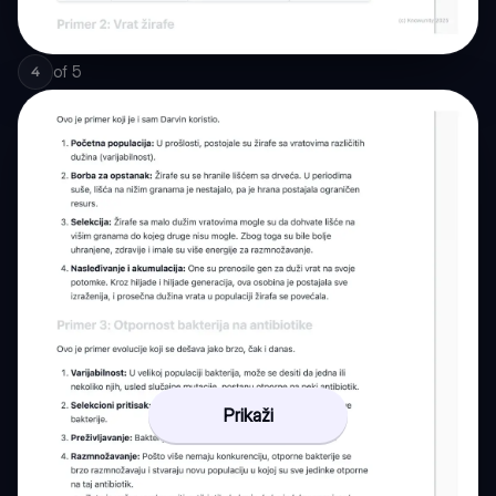
of
5
4
Prikaži