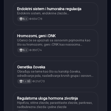
Endokrini sistem i humoralna regulacija
Biologija
Endokrini sistem, endokrine zlezde…
834
8
8. r.
Hromozomi, geni i DNK
Biologija
Učenici će se upoznati sa osnovnim pojmovima kao
što su hromozomi, geni i DNK kao nosiocima
naslednih informacija.
350
4
8. r.
Genetika čoveka
Biologija
Obrađuju se teme kao što su kariotip čoveka,
određivanje pola, nasleđivanje krvnih grupa i osnovni
primeri naslednih bolesti.
216
3
1. r. SŠ
Regulatorna uloga hormona zivotinja
Biologija
Hipofiza, stitne zlezde, parastitaste zlezde, pankreas,
nadbubrezna zlezda i polne zlezde