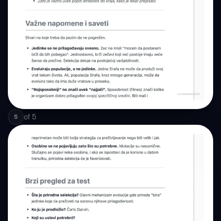
of
5
5