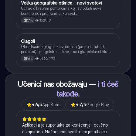
Velika geografska otkrića – novi svetovi
Istorija
Učimo o hrabrim pomorcima koji su otkrili nove
kontinente i promenili sliku sveta.
352
8
7. r.
Glagoli
Srpski jezik
Obradićemo glagolska vremena (prezent, futur I,
perfekat) i glagolske načine, kao i glagolske oblike
(infinitiv, glagolski pridevi i prilozi) i glagolski vid
1,492
73
6. r.
(svršeni i nesvršeni).
Učenici nas obožavaju —
i ti ćeš
takođe
.
4.6
/5
App Store
4.7
/5
Google Play
Aplikacija je super laka za korišćenje i odlično
dizajnirana. Našao sam sve što mi je trebalo i