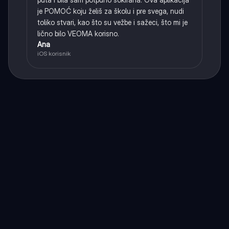
je POMOĆ koju želiš za školu i pre svega, nudi
toliko stvari, kao što su vežbe i sažeci, što mi je
lično bilo VEOMA korisno.
Ana
iOS korisnik