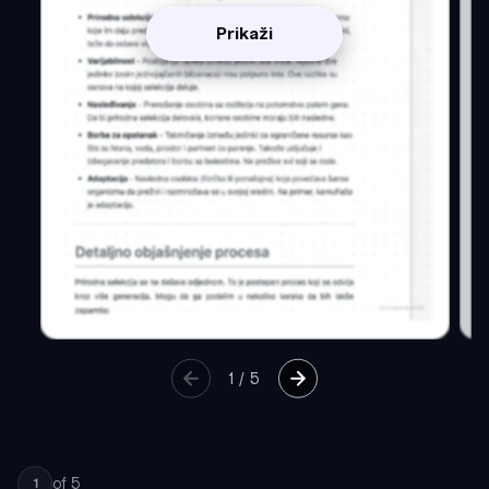
Prikaži
1
/
5
of
5
1