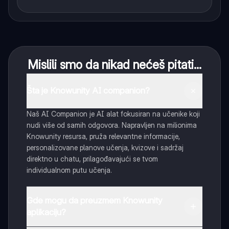
Mislili smo da nikad nećeš pitati...
Šta je Knowunity AI companion?
Naš AI Companion je AI alat fokusiran na učenike koji
nudi više od samih odgovora. Napravljen na milionima
Knowunity resursa, pruža relevantne informacije,
personalizovane planove učenja, kvizove i sadržaj
direktno u chatu, prilagođavajući se tvom
individualnom putu učenja.
Gde mogu da preuzmem Knowunity
aplikaciju?