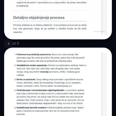
of
5
2