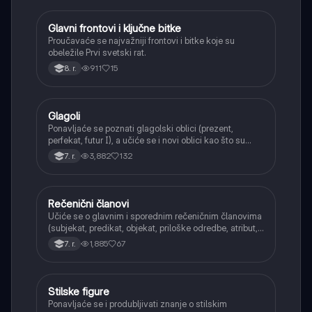
Glavni frontovi i ključne bitke
Istorija
Proučavaće se najvažniji frontovi i bitke koje su
obeležile Prvi svetski rat.
911
15
8. r.
Glagoli
Srpski jezik
Ponavljaće se poznati glagolski oblici (prezent,
perfekat, futur I), a učiće se i novi oblici kao što su
aorist, imperfekat, pluskvamperfekat, futur II, kao i
3,882
132
7. r.
glagolski prilozi i pridevi.
Rečenični članovi
Srpski jezik
Učiće se o glavnim i sporednim rečeničnim članovima
(subjekat, predikat, objekat, priloške odredbe, atribut,
apozicija) i njihovoj funkciji.
1,885
67
7. r.
Stilske figure
Srpski jezik
Ponavljaće se i produbljivati znanje o stilskim