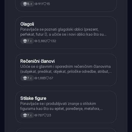
911
15
8. r.
Glagoli
Srpski jezik
Ponavljaće se poznati glagolski oblici (prezent,
perfekat, futur I), a učiće se i novi oblici kao što su
aorist, imperfekat, pluskvamperfekat, futur II, kao i
3,882
132
7. r.
glagolski prilozi i pridevi.
Rečenični članovi
Srpski jezik
Učiće se o glavnim i sporednim rečeničnim članovima
(subjekat, predikat, objekat, priloške odredbe, atribut,
apozicija) i njihovoj funkciji.
1,885
67
7. r.
Stilske figure
Srpski jezik
Ponavljaće se i produbljivati znanje o stilskim
figurama kao što su epitet, poređenje, metafora,
personifikacija, hiperbola, onomatopeja, aliteracija i
787
23
7. r.
asonanca, razumevajući njihovu ulogu u tekstu.