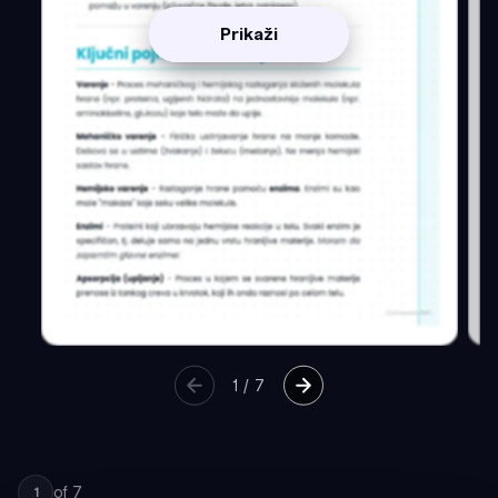
Prikaži
1
/
7
of
7
1