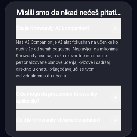
Mislili smo da nikad nećeš pitati...
Šta je Knowunity AI companion?
Naš AI Companion je AI alat fokusiran na učenike koji
nudi više od samih odgovora. Napravljen na milionima
Knowunity resursa, pruža relevantne informacije,
personalizovane planove učenja, kvizove i sadržaj
direktno u chatu, prilagođavajući se tvom
individualnom putu učenja.
Gde mogu da preuzmem Knowunity
aplikaciju?
Možeš preuzeti aplikaciju sa Google Play Store-a i
Apple App Store-a.
Da li je Knowunity stvarno besplatan?
Tako je! Uživaj u besplatnom pristupu sadržaju za