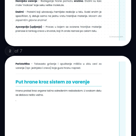
of
7
2