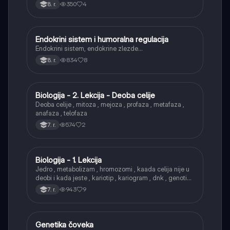
naslednih informacija.
350
4
8. r.
Endokrini sistem i humoralna regulacija
Biologija
Endokrini sistem, endokrine zlezde…
834
8
8. r.
Biologija - 2. Lekcija - Deoba celije
Biologija
Deoba celije , mitoza , mejoza , profaza , metafaza ,
anafaza , telofaza
574
2
7. r.
Biologija - 1. Lekcija
Biologija
Jedro , metabolizam , hromozomi , kaada celija nije u
deobi i kada jeste , kariotip , kariogram , dnk , genotip ,
fenotip
943
9
7. r.
Genetika čoveka
Biologija