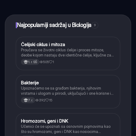
učenje, povezuj se sa drugim učenicima i dobijaj
trenutnu pomoć – sve na dohvat ruke.
Najpopularniji sadržaj u Biologija
9
Ćelijski ciklus i mitoza
Biologija
Proučava se životni ciklus ćelije i proces mitoze,
deobe kojom nastaju dve identične ćelije, ključne za
rast i obnavljanje tkiva.
505
1
1. r. SŠ
Bakterije
Biologija
Upoznaćemo se sa građom bakterija, njihovim
vrstama i ulogom u prirodi, uključujući i one korisne i
one koje izazivaju bolesti.
392
15
7. r.
Hromozomi, geni i DNK
Biologija
Učenici će se upoznati sa osnovnim pojmovima kao
što su hromozomi, geni i DNK kao nosiocima