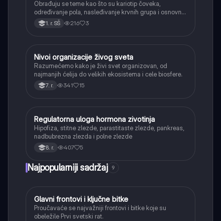
Obrađuju se teme kao što su kariotip čoveka,
određivanje pola, nasleđivanje krvnih grupa i osnovni
primeri naslednih bolesti.
216
3
1. r. SŠ
Nivoi organizacije živog sveta
Biologija
Razumećemo kako je živi svet organizovan, od
najmanjih ćelija do velikih ekosistema i cele biosfere.
341
15
7. r.
Regulatorna uloga hormona zivotinja
Biologija
Hipofiza, stitne zlezde, parastitaste zlezde, pankreas,
nadbubrezna zlezda i polne zlezde
407
5
8. r.
Najpopularniji sadržaj
9
Glavni frontovi i ključne bitke
Istorija
Proučavaće se najvažniji frontovi i bitke koje su
obeležile Prvi svetski rat.