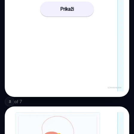
Prikaži
of
7
3