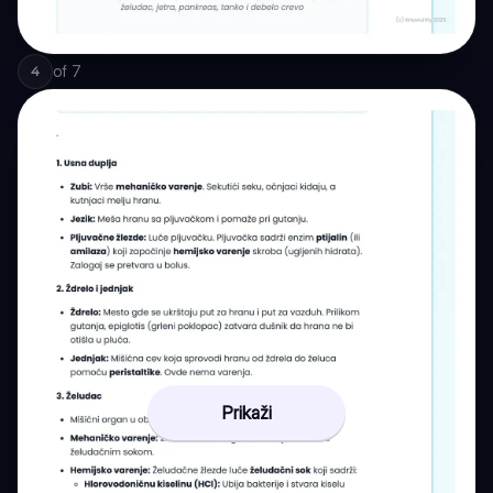
of
7
4
Prikaži