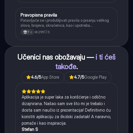
tvorbe).
Pravopisna pravila
Srpski jezik
Ponavljaće se i produbljivati pravila o pisanju velikog
slova, brojeva, skraćenica, kao i upotreba
interpunkcije, sa posebnim fokusom na zarez u
295
3
7. r.
složenoj rečenici.
Učenici nas obožavaju —
i ti ćeš
takođe
.
4.6
/5
App Store
4.7
/5
Google Play
Aplikacija je super laka za korišćenje i odlično
dizajnirana. Našao sam sve što mi je trebalo i
dosta sam naučio iz prezentacija! Definitivno ću
koristiti aplikaciju za školski zadatak! A naravno,
pomaže i kao inspiracija.
Stefan S