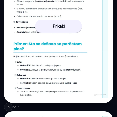
Prikaži
of
7
6