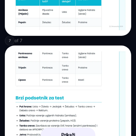
of
7
7
Prikaži