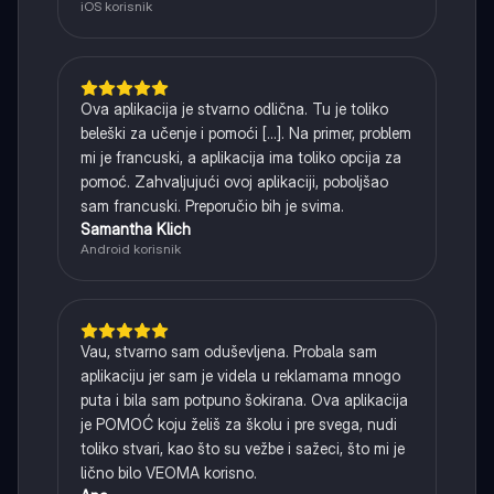
iOS korisnik
Ova aplikacija je stvarno odlična. Tu je toliko
beleški za učenje i pomoći [...]. Na primer, problem
mi je francuski, a aplikacija ima toliko opcija za
pomoć. Zahvaljujući ovoj aplikaciji, poboljšao
sam francuski. Preporučio bih je svima.
Samantha Klich
Android korisnik
Vau, stvarno sam oduševljena. Probala sam
aplikaciju jer sam je videla u reklamama mnogo
puta i bila sam potpuno šokirana. Ova aplikacija
je POMOĆ koju želiš za školu i pre svega, nudi
toliko stvari, kao što su vežbe i sažeci, što mi je
lično bilo VEOMA korisno.