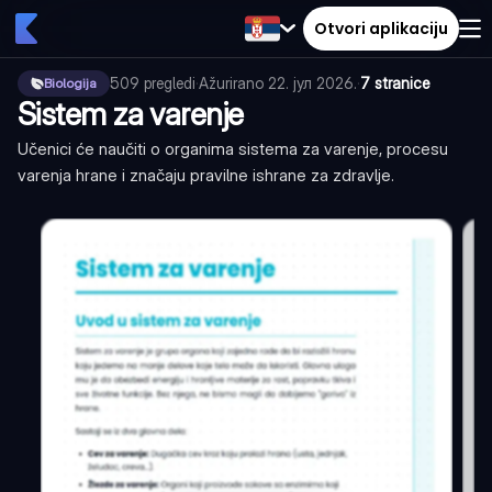
Otvori aplikaciju
509
pregledi
·
Ažurirano
22. јул 2026.
·
7 stranice
Biologija
Sistem za varenje
Učenici će naučiti o organima sistema za varenje, procesu
varenja hrane i značaju pravilne ishrane za zdravlje.