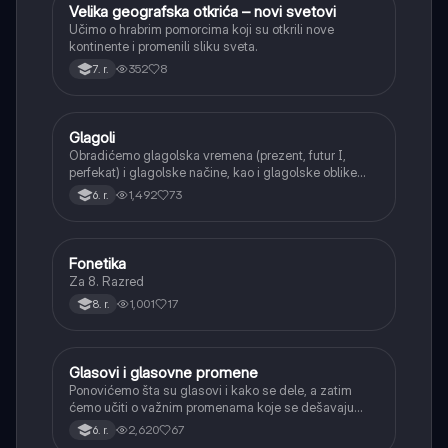
Velika geografska otkrića – novi svetovi
Istorija
Učimo o hrabrim pomorcima koji su otkrili nove
kontinente i promenili sliku sveta.
352
8
7. r.
Glagoli
Srpski jezik
Obradićemo glagolska vremena (prezent, futur I,
perfekat) i glagolske načine, kao i glagolske oblike
(infinitiv, glagolski pridevi i prilozi) i glagolski vid
1,492
73
6. r.
(svršeni i nesvršeni).
Fonetika
Srpski jezik
Za 8. Razred
1,001
17
8. r.
Glasovi i glasovne promene
Srpski jezik
Ponovićemo šta su glasovi i kako se dele, a zatim
ćemo učiti o važnim promenama koje se dešavaju
kada se glasovi nađu jedan pored drugog u rečima
2,620
67
6. r.
(npr. jednačenje suglasnika po zvučnosti i mestu