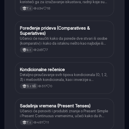
koristeći ga za izražavanje iskustava, radnji koje su
počele u prošlosti i traju do sada, ili radnji čiji je
634
18
7. r.
rezultat vidljiv sada.
Poređenje prideva (Comparatives &
Engleski
Superlatives)
Učenici će naučiti kako da porede dve stvari ili osobe
(komparativ) i kako da istaknu nešto kao najbolje ili
najveće (superlativ) koristeći kratke prideve.
265
7
6. r.
Kondicionalne rečenice
Engleski
Detaljno proučavanje svih tipova kondicionala (0, 1, 2,
3) i mešovitih kondicionala, kao i inverzije u
kondicionalima za formalniji izraz.
317
0
3. r. SŠ
Sadašnja vremena (Present Tenses)
Engleski
Učenici će ponoviti i produbiti znanje o Present Simple
i Present Continuous vremenima, učeći kako da ih
pravilno koriste za opisivanje navika, činjenica i radnji
481
11
7. r.
koje se dešavaju sada ili u bliskoj budućnosti.