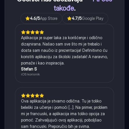
takođe
.
4.6
/5
App Store
4.7
/5
Google Play
Aplikacija je super laka za korišćenje i odlično
dizajnirana. Našao sam sve što mi je trebalo i
dosta sam naučio iz prezentacija! Definitivno ću
koristiti aplikaciju za školski zadatak! A naravno,
pomaže i kao inspiracija.
Stefan S
iOS korisnik
Ova aplikacija je stvarno odlična. Tu je toliko
beleški za učenje i pomoći [...]. Na primer, problem
mi je francuski, a aplikacija ima toliko opcija za
pomoć. Zahvaljujući ovoj aplikaciji, poboljšao
sam francuski. Preporučio bih je svima.