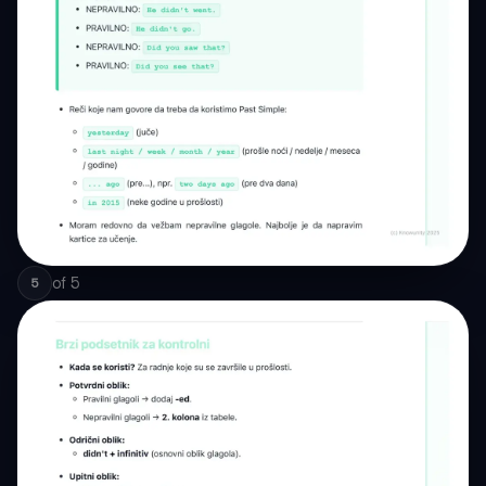
of
5
5