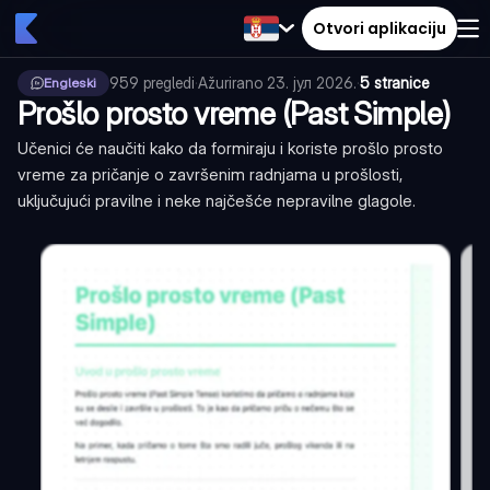
Otvori aplikaciju
959
pregledi
·
Ažurirano
23. јул 2026.
·
5 stranice
Engleski
Prošlo prosto vreme (Past Simple)
Učenici će naučiti kako da formiraju i koriste prošlo prosto
vreme za pričanje o završenim radnjama u prošlosti,
uključujući pravilne i neke najčešće nepravilne glagole.