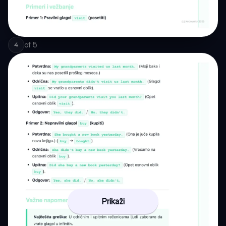
of
5
4
Prikaži