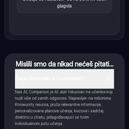
glagola
Mislili smo da nikad nećeš pitati...
Šta je Knowunity AI companion?
Naš AI Companion je AI alat fokusiran na učenike koji
nudi više od samih odgovora. Napravljen na milionima
Knowunity resursa, pruža relevantne informacije,
personalizovane planove učenja, kvizove i sadržaj
direktno u chatu, prilagođavajući se tvom
individualnom putu učenja.