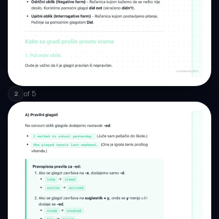
of
5
2