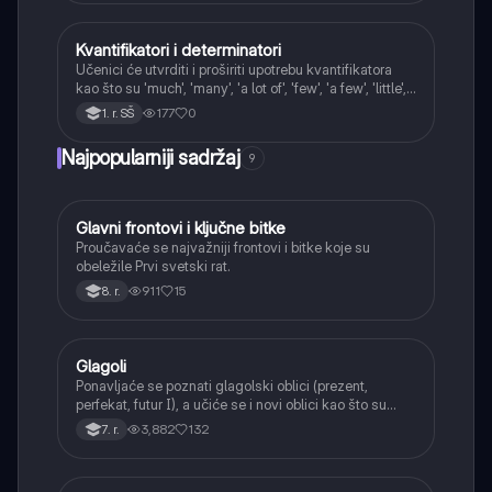
Kvantifikatori i determinatori
Engleski
Učenici će utvrditi i proširiti upotrebu kvantifikatora
kao što su 'much', 'many', 'a lot of', 'few', 'a few', 'little',
'a little', 'some' i 'any'.
177
0
1. r. SŠ
Najpopularniji sadržaj
9
Glavni frontovi i ključne bitke
Istorija
Proučavaće se najvažniji frontovi i bitke koje su
obeležile Prvi svetski rat.
911
15
8. r.
Glagoli
Srpski jezik
Ponavljaće se poznati glagolski oblici (prezent,
perfekat, futur I), a učiće se i novi oblici kao što su
aorist, imperfekat, pluskvamperfekat, futur II, kao i
3,882
132
7. r.
glagolski prilozi i pridevi.