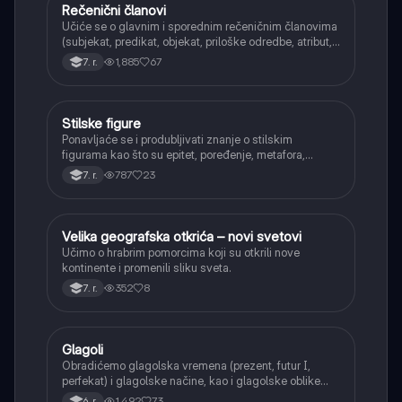
Rečenični članovi
Srpski jezik
Učiće se o glavnim i sporednim rečeničnim članovima
(subjekat, predikat, objekat, priloške odredbe, atribut,
apozicija) i njihovoj funkciji.
1,885
67
7. r.
Stilske figure
Srpski jezik
Ponavljaće se i produbljivati znanje o stilskim
figurama kao što su epitet, poređenje, metafora,
personifikacija, hiperbola, onomatopeja, aliteracija i
787
23
7. r.
asonanca, razumevajući njihovu ulogu u tekstu.
Velika geografska otkrića – novi svetovi
Istorija
Učimo o hrabrim pomorcima koji su otkrili nove
kontinente i promenili sliku sveta.
352
8
7. r.
Glagoli
Srpski jezik
Obradićemo glagolska vremena (prezent, futur I,
perfekat) i glagolske načine, kao i glagolske oblike
(infinitiv, glagolski pridevi i prilozi) i glagolski vid
1,492
73
6. r.