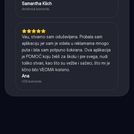
Samantha Klich
Android korisnik
Vau, stvarno sam oduševljena. Probala sam
aplikaciju jer sam je videla u reklamama mnogo
puta i bila sam potpuno šokirana. Ova aplikacija
je POMOĆ koju želiš za školu i pre svega, nudi
toliko stvari, kao što su vežbe i sažeci, što mi je
lično bilo VEOMA korisno.
Ana
iOS korisnik