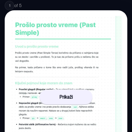
of
5
1
Prikaži