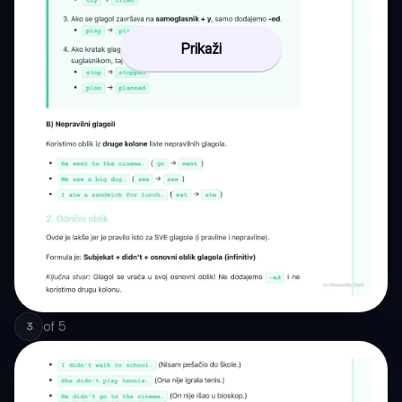
Prikaži
of
5
3