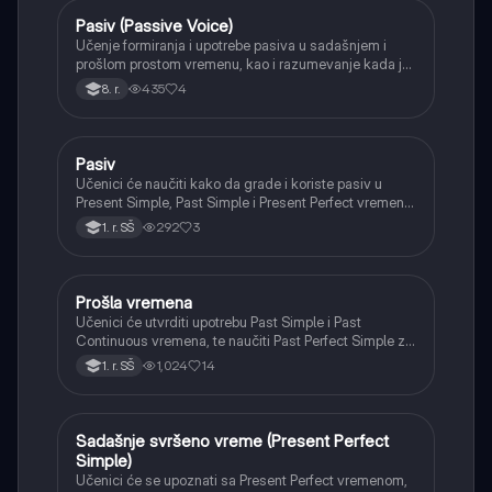
Pasiv (Passive Voice)
Engleski
Učenje formiranja i upotrebe pasiva u sadašnjem i
prošlom prostom vremenu, kao i razumevanje kada je
pasiv prikladniji od aktiva.
435
4
8. r.
Pasiv
Engleski
Učenici će naučiti kako da grade i koriste pasiv u
Present Simple, Past Simple i Present Perfect vremenu,
fokusirajući se na situacije kada je radnja važnija od
292
3
1. r. SŠ
izvršioca.
Prošla vremena
Engleski
Učenici će utvrditi upotrebu Past Simple i Past
Continuous vremena, te naučiti Past Perfect Simple za
izražavanje radnji koje su se desile pre neke druge
1,024
14
1. r. SŠ
radnje u prošlosti.
Sadašnje svršeno vreme (Present Perfect
Engleski
Simple)
Učenici će se upoznati sa Present Perfect vremenom,