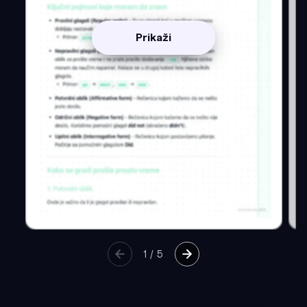
Prikaži
1
/
5