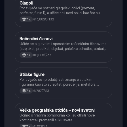
Glagoli
Srpski jezik
Ponavljaće se poznati glagolski oblici (prezent,
perfekat, futur I), a učiće se i novi oblici kao što su
aorist, imperfekat, pluskvamperfekat, futur II, kao i
3,882
132
7. r.
glagolski prilozi i pridevi.
Rečenični članovi
Srpski jezik
Učiće se o glavnim i sporednim rečeničnim članovima
(subjekat, predikat, objekat, priloške odredbe, atribut,
apozicija) i njihovoj funkciji.
1,885
67
7. r.
Stilske figure
Srpski jezik
Ponavljaće se i produbljivati znanje o stilskim
figurama kao što su epitet, poređenje, metafora,
personifikacija, hiperbola, onomatopeja, aliteracija i
787
23
7. r.
asonanca, razumevajući njihovu ulogu u tekstu.
Velika geografska otkrića – novi svetovi
Istorija
Učimo o hrabrim pomorcima koji su otkrili nove
kontinente i promenili sliku sveta.
352
8
7. r.