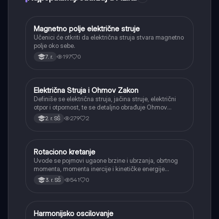
Magnetno polje električne struje
Fizika
Učenici će otkriti da električna struja stvara magnetno
polje oko sebe.
197
0
7. r.
Električna Struja i Ohmov Zakon
Fizika
Definiše se električna struja, jačina struje, električni
otpor i otpornost, te se detaljno obrađuje Ohmov
zakon za deo i celo električno kolo.
279
2
2. r. SŠ
Rotaciono kretanje
Fizika
Uvode se pojmovi ugaone brzine i ubrzanja, obrtnog
momenta, momenta inercije i kinetičke energije
rotacije.
541
0
3. r. SŠ
Harmonijsko oscilovanje
Fizika