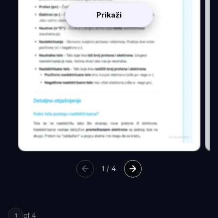
Prikaži
1
/
4
of
4
1