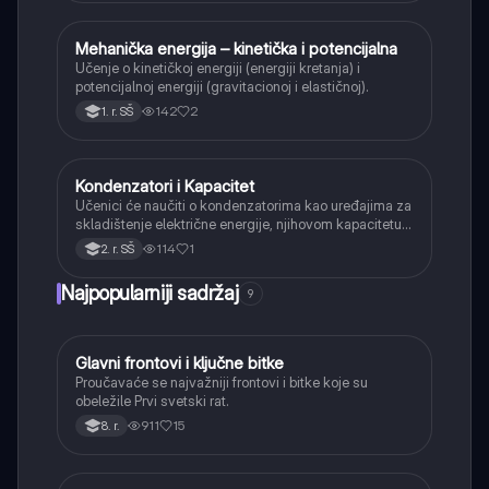
Mehanička energija – kinetička i potencijalna
Fizika
Učenje o kinetičkoj energiji (energiji kretanja) i
potencijalnoj energiji (gravitacionoj i elastičnoj).
142
2
1. r. SŠ
Kondenzatori i Kapacitet
Fizika
Učenici će naučiti o kondenzatorima kao uređajima za
skladištenje električne energije, njihovom kapacitetu i
načinima vezivanja (serijski i paralelno).
114
1
2. r. SŠ
Najpopularniji sadržaj
9
Glavni frontovi i ključne bitke
Istorija
Proučavaće se najvažniji frontovi i bitke koje su
obeležile Prvi svetski rat.
911
15
8. r.