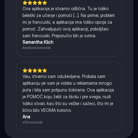
Ova aplikacija je stvarno odlična. Tu je toliko
beleški za učenje i pomoći [...]. Na primer, problem
mi je francuski, a aplikacija ima toliko opcija za
pomoć. Zahvaljujući ovoj aplikaciji, poboljšao
sam francuski. Preporučio bih je svima.
Samantha Klich
Android korisnik
Vau, stvarno sam oduševljena. Probala sam
aplikaciju jer sam je videla u reklamama mnogo
puta i bila sam potpuno šokirana. Ova aplikacija
je POMOĆ koju želiš za školu i pre svega, nudi
toliko stvari, kao što su vežbe i sažeci, što mi je
lično bilo VEOMA korisno.
Ana
iOS korisnik