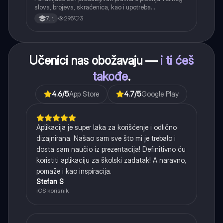
slova, brojeva, skraćenica, kao i upotreba
interpunkcije, sa posebnim fokusom na zarez u
295
3
7. r.
složenoj rečenici.
Učenici nas obožavaju —
i ti ćeš
takođe
.
4.6
/5
App Store
4.7
/5
Google Play
Aplikacija je super laka za korišćenje i odlično
dizajnirana. Našao sam sve što mi je trebalo i
dosta sam naučio iz prezentacija! Definitivno ću
koristiti aplikaciju za školski zadatak! A naravno,
pomaže i kao inspiracija.
Stefan S
iOS korisnik