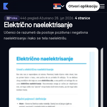
Otvori aplikaciju
446
pregledi
·
Ažurirano
28. јул 2026.
·
4 stranice
Fizika
Električno naelektrisanje
Učenici će razumeti da postoje pozitivna i negativna
naelektrisanja i kako se tela naelektrišu.