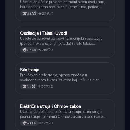
Učenici će učiti o prostom harmonijskom oscilatoru,
karakteristikama oscilovanja (amplituda, period,
frekvencija) i primerima poput klatna i sistema opruga-
204
1
3. r. SŠ
masa.
Oscilacije i Talasi (Uvod)
Fizika
Uvode se osnovni pojmovi harmonijskih oscilacija
(period, frekvencija, amplituda) i vrste talasa
(transverzalni, longitudinalni), kao i karakteristike
210
0
2. r. SŠ
zvučnih talasa.
Sila trenja
Fizika
Proučavanje sile trenja, njenog značaja u
svakodnevnom životu i faktora koji utiču na njenu
veličinu.
307
2
1. r. SŠ
Električna struja i Ohmov zakon
Fizika
Učenici će definisati električnu struju, smer struje,
jačinu struje i primeniti Ohmov zakon za deo i celo
kolo.
127
0
3. r. SŠ