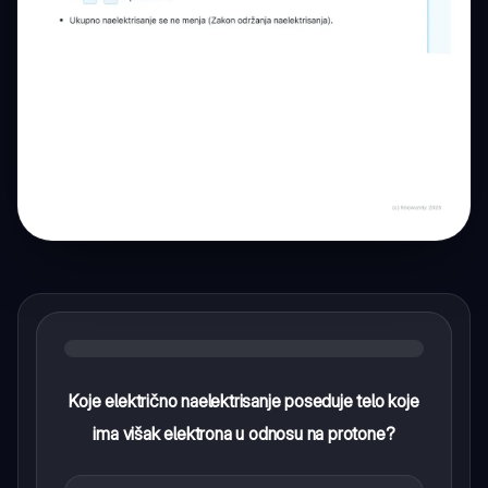
Koje električno naelektrisanje poseduje telo koje
ima višak elektrona u odnosu na protone?