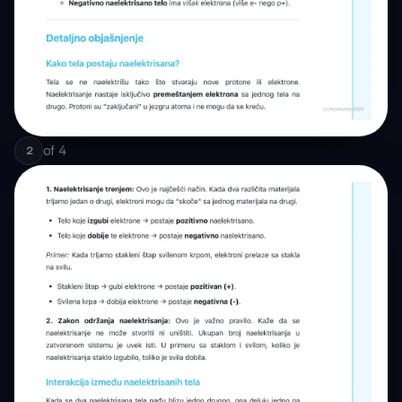
of
4
2