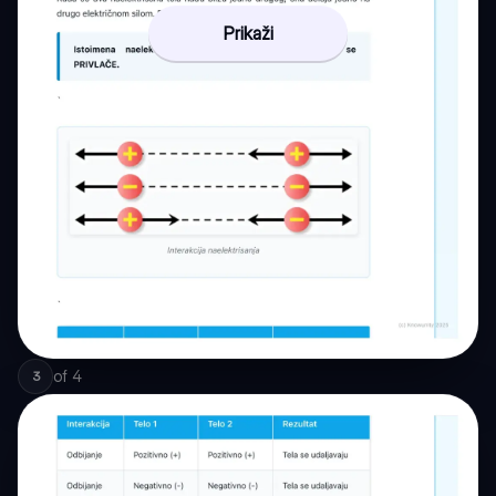
Prikaži
of
4
3