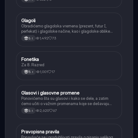
Glagoli
Srpski jezik
Obradićemo glagolska vremena (prezent, futur I,
perfekat) i glagolske načine, kao i glagolske oblike
(infinitiv, glagolski pridevi i prilozi) i glagolski vid
1,492
73
6. r.
(svršeni i nesvršeni).
Fonetika
Srpski jezik
Za 8. Razred
1,001
17
8. r.
Glasovi i glasovne promene
Srpski jezik
Ponovićemo šta su glasovi i kako se dele, a zatim
ćemo učiti o važnim promenama koje se dešavaju
kada se glasovi nađu jedan pored drugog u rečima
2,620
67
6. r.
(npr. jednačenje suglasnika po zvučnosti i mestu
tvorbe).
Pravopisna pravila
Srpski jezik
Ponavljaće se i produbljivati pravila o pisanju velikog