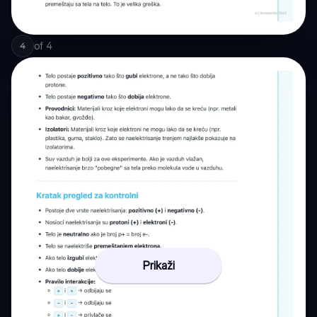
of
4
4
Prikaži