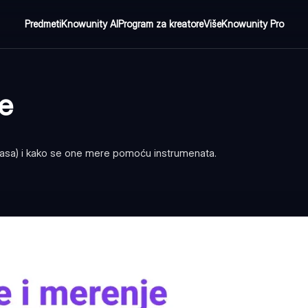
Predmeti
Knowunity AI
Program za kreatore
Više
Knowunity Pro
je
, masa) i kako se one mere pomoću instrumenata.