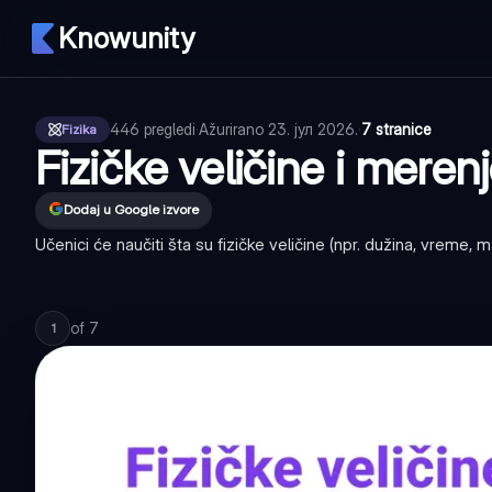
Knowunity
446
pregledi
·
Ažurirano
23. јул 2026.
·
7 stranice
Fizika
Fizičke veličine i meren
Dodaj u Google izvore
Učenici će naučiti šta su fizičke veličine (npr. dužina, vreme
of
7
1