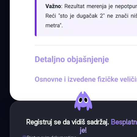
Registruj se da vidiš sadržaj
.
Besplat
je!