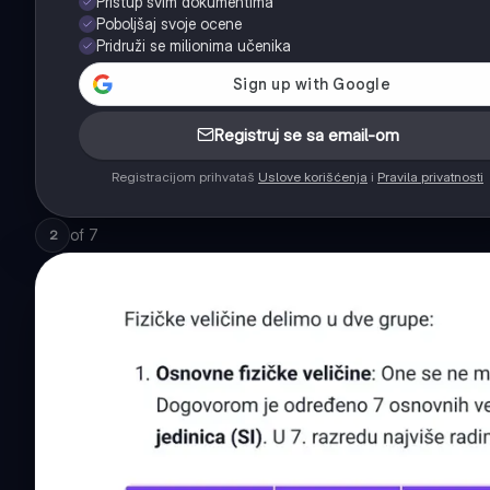
Pristup svim dokumentima
Poboljšaj svoje ocene
Pridruži se milionima učenika
Registruj se sa email-om
Registracijom prihvataš
Uslove korišćenja
i
Pravila privatnosti
of
7
2