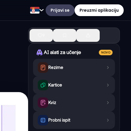
Prijavi se
Preuzmi aplikaciju
9
AI alati za učenje
NOVO
Rezime
Kartice
Kviz
Probni ispit