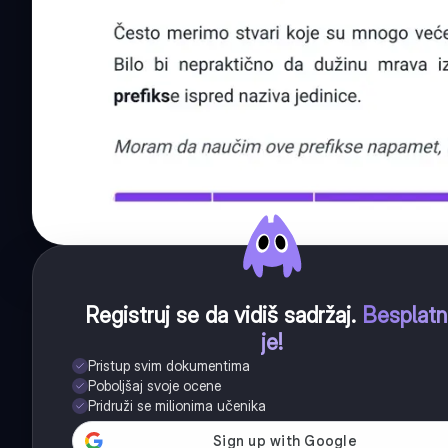
Registruj se da vidiš sadržaj
.
Besplat
je!
Pristup svim dokumentima
Poboljšaj svoje ocene
Pridruži se milionima učenika