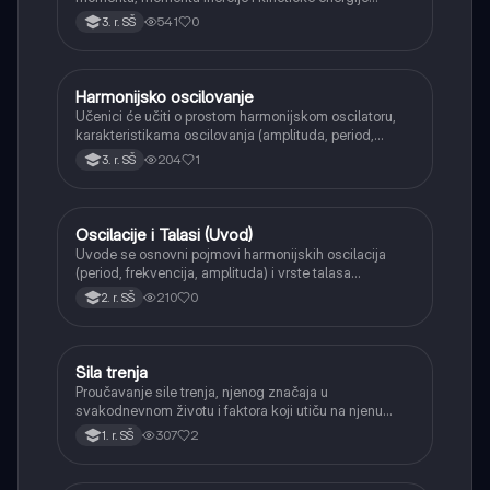
rotacije.
541
0
3. r. SŠ
Harmonijsko oscilovanje
Fizika
Učenici će učiti o prostom harmonijskom oscilatoru,
karakteristikama oscilovanja (amplituda, period,
frekvencija) i primerima poput klatna i sistema opruga-
204
1
3. r. SŠ
masa.
Oscilacije i Talasi (Uvod)
Fizika
Uvode se osnovni pojmovi harmonijskih oscilacija
(period, frekvencija, amplituda) i vrste talasa
(transverzalni, longitudinalni), kao i karakteristike
210
0
2. r. SŠ
zvučnih talasa.
Sila trenja
Fizika
Proučavanje sile trenja, njenog značaja u
svakodnevnom životu i faktora koji utiču na njenu
veličinu.
307
2
1. r. SŠ