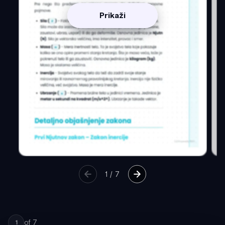
Prikaži
1
/
7
of
7
1