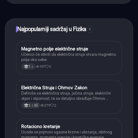
Tako je! Uživaj u besplatnom pristupu sadržaju za
učenje, povezuj se sa drugim učenicima i dobijaj
trenutnu pomoć – sve na dohvat ruke.
Najpopularniji sadržaj u Fizika
9
Magnetno polje električne struje
Fizika
Učenici će otkriti da električna struja stvara magnetno
polje oko sebe.
197
0
7. r.
Električna Struja i Ohmov Zakon
Fizika
Definiše se električna struja, jačina struje, električni
otpor i otpornost, te se detaljno obrađuje Ohmov
zakon za deo i celo električno kolo.
279
2
2. r. SŠ
Rotaciono kretanje
Fizika
Uvode se pojmovi ugaone brzine i ubrzanja, obrtnog
momenta, momenta inercije i kinetičke energije