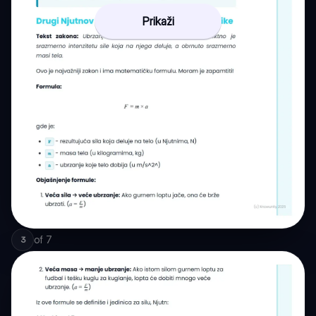
Prikaži
of
7
3