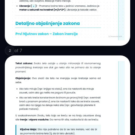
of
7
2