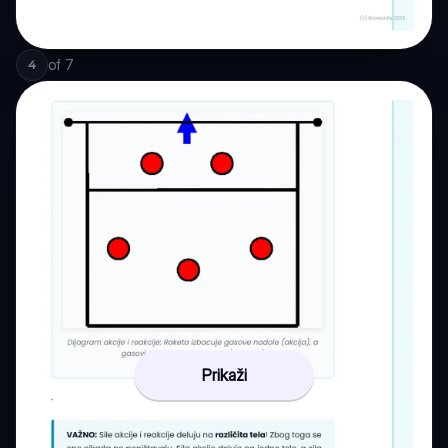
of
7
4
Prikaži