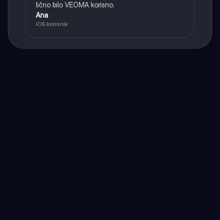
lično bilo VEOMA korisno.
Ana
iOS korisnik