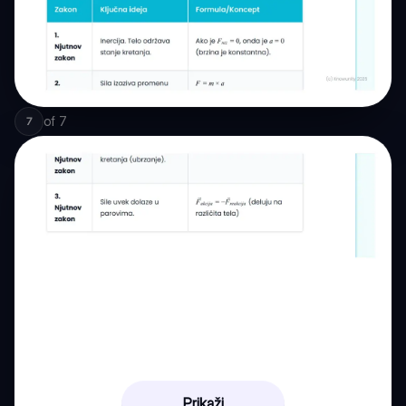
of
7
7
Prikaži