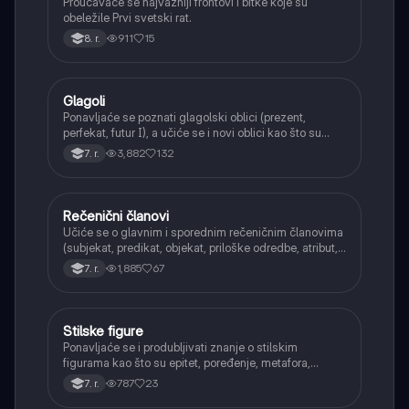
Proučavaće se najvažniji frontovi i bitke koje su
obeležile Prvi svetski rat.
911
15
8. r.
Glagoli
Srpski jezik
Ponavljaće se poznati glagolski oblici (prezent,
perfekat, futur I), a učiće se i novi oblici kao što su
aorist, imperfekat, pluskvamperfekat, futur II, kao i
3,882
132
7. r.
glagolski prilozi i pridevi.
Rečenični članovi
Srpski jezik
Učiće se o glavnim i sporednim rečeničnim članovima
(subjekat, predikat, objekat, priloške odredbe, atribut,
apozicija) i njihovoj funkciji.
1,885
67
7. r.
Stilske figure
Srpski jezik
Ponavljaće se i produbljivati znanje o stilskim
figurama kao što su epitet, poređenje, metafora,
personifikacija, hiperbola, onomatopeja, aliteracija i
787
23
7. r.
asonanca, razumevajući njihovu ulogu u tekstu.