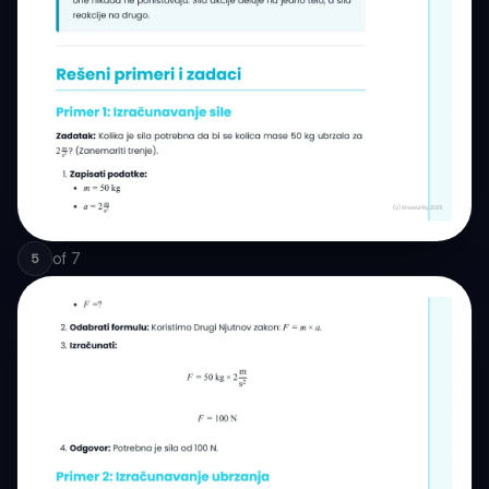
of
7
5