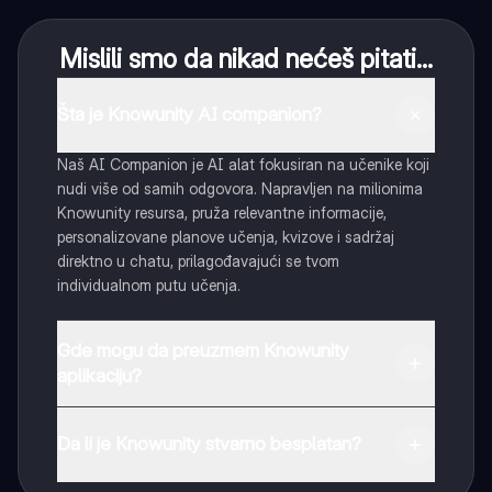
Mislili smo da nikad nećeš pitati...
Šta je Knowunity AI companion?
Naš AI Companion je AI alat fokusiran na učenike koji
nudi više od samih odgovora. Napravljen na milionima
Knowunity resursa, pruža relevantne informacije,
personalizovane planove učenja, kvizove i sadržaj
direktno u chatu, prilagođavajući se tvom
individualnom putu učenja.
Gde mogu da preuzmem Knowunity
aplikaciju?
Možeš preuzeti aplikaciju sa Google Play Store-a i
Apple App Store-a.
Da li je Knowunity stvarno besplatan?