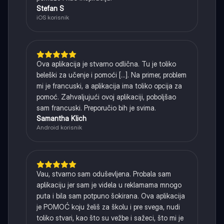
Stefan S
iOS korisnik
Ova aplikacija je stvarno odlična. Tu je toliko
beleški za učenje i pomoći [...]. Na primer, problem
mi je francuski, a aplikacija ima toliko opcija za
pomoć. Zahvaljujući ovoj aplikaciji, poboljšao
sam francuski. Preporučio bih je svima.
Samantha Klich
Android korisnik
Vau, stvarno sam oduševljena. Probala sam
aplikaciju jer sam je videla u reklamama mnogo
puta i bila sam potpuno šokirana. Ova aplikacija
je POMOĆ koju želiš za školu i pre svega, nudi
toliko stvari, kao što su vežbe i sažeci, što mi je