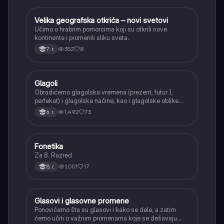
Velika geografska otkrića – novi svetovi
Istorija
Učimo o hrabrim pomorcima koji su otkrili nove
kontinente i promenili sliku sveta.
352
8
7. r.
Glagoli
Srpski jezik
Obradićemo glagolska vremena (prezent, futur I,
perfekat) i glagolske načine, kao i glagolske oblike
(infinitiv, glagolski pridevi i prilozi) i glagolski vid
1,492
73
6. r.
(svršeni i nesvršeni).
Fonetika
Srpski jezik
Za 8. Razred
1,001
17
8. r.
Glasovi i glasovne promene
Srpski jezik
Ponovićemo šta su glasovi i kako se dele, a zatim
ćemo učiti o važnim promenama koje se dešavaju