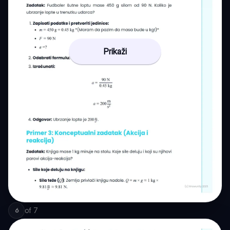
Prikaži
of
7
6