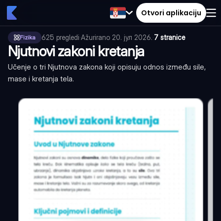
Otvori aplikaciju
625
pregledi
·
Ažurirano
20. јул 2026.
·
7 stranice
Fizika
Njutnovi zakoni kretanja
Učenje o tri Njutnova zakona koji opisuju odnos između sile,
mase i kretanja tela.