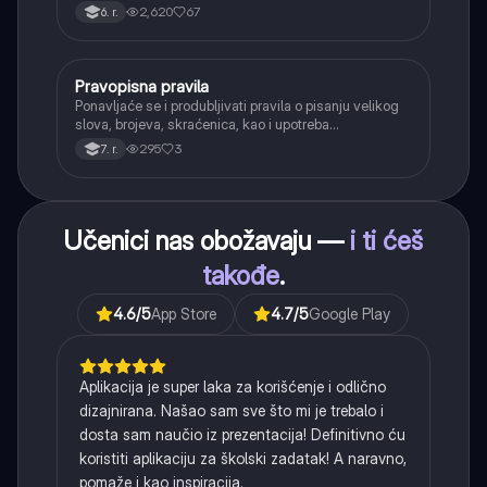
kada se glasovi nađu jedan pored drugog u rečima
2,620
67
6. r.
(npr. jednačenje suglasnika po zvučnosti i mestu
tvorbe).
Pravopisna pravila
Srpski jezik
Ponavljaće se i produbljivati pravila o pisanju velikog
slova, brojeva, skraćenica, kao i upotreba
interpunkcije, sa posebnim fokusom na zarez u
295
3
7. r.
složenoj rečenici.
Učenici nas obožavaju —
i ti ćeš
takođe
.
4.6
/5
App Store
4.7
/5
Google Play
Aplikacija je super laka za korišćenje i odlično
dizajnirana. Našao sam sve što mi je trebalo i
dosta sam naučio iz prezentacija! Definitivno ću
koristiti aplikaciju za školski zadatak! A naravno,
pomaže i kao inspiracija.