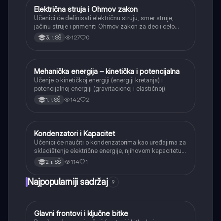
Električna struja i Ohmov zakon
Fizika
Učenici će definisati električnu struju, smer struje,
jačinu struje i primeniti Ohmov zakon za deo i celo
kolo.
127
0
3. r. SŠ
Mehanička energija – kinetička i potencijalna
Fizika
Učenje o kinetičkoj energiji (energiji kretanja) i
potencijalnoj energiji (gravitacionoj i elastičnoj).
142
2
1. r. SŠ
Kondenzatori i Kapacitet
Fizika
Učenici će naučiti o kondenzatorima kao uređajima za
skladištenje električne energije, njihovom kapacitetu i
načinima vezivanja (serijski i paralelno).
114
1
2. r. SŠ
Najpopularniji sadržaj
9
Glavni frontovi i ključne bitke
Istorija