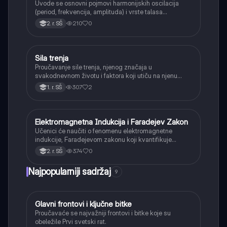
Uvode se osnovni pojmovi harmonijskih oscilacija
(period, frekvencija, amplituda) i vrste talasa
(transverzalni, longitudinalni), kao i karakteristike
210
0
2. r. SŠ
zvučnih talasa.
Sila trenja
Fizika
Proučavanje sile trenja, njenog značaja u
svakodnevnom životu i faktora koji utiču na njenu
veličinu.
307
2
1. r. SŠ
Elektromagnetna Indukcija i Faradejev Zakon
Fizika
Učenici će naučiti o fenomenu elektromagnetne
indukcije, Faradejevom zakonu koji kvantifikuje
indukovanu elektromotornu silu i Lencovom pravilu
374
0
2. r. SŠ
koje određuje njen smer.
Najpopularniji sadržaj
9
Glavni frontovi i ključne bitke
Istorija
Proučavaće se najvažniji frontovi i bitke koje su
obeležile Prvi svetski rat.