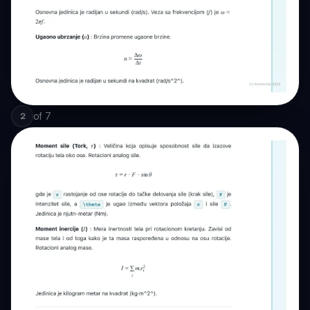
of
7
2