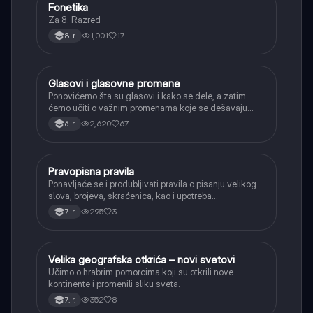
Fonetika
Srpski jezik
Za 8. Razred
1,001
17
8. r.
Glasovi i glasovne promene
Srpski jezik
Ponovićemo šta su glasovi i kako se dele, a zatim
ćemo učiti o važnim promenama koje se dešavaju
kada se glasovi nađu jedan pored drugog u rečima
2,620
67
6. r.
(npr. jednačenje suglasnika po zvučnosti i mestu
tvorbe).
Pravopisna pravila
Srpski jezik
Ponavljaće se i produbljivati pravila o pisanju velikog
slova, brojeva, skraćenica, kao i upotreba
interpunkcije, sa posebnim fokusom na zarez u
295
3
7. r.
složenoj rečenici.
Velika geografska otkrića – novi svetovi
Istorija
Učimo o hrabrim pomorcima koji su otkrili nove
kontinente i promenili sliku sveta.
352
8
7. r.