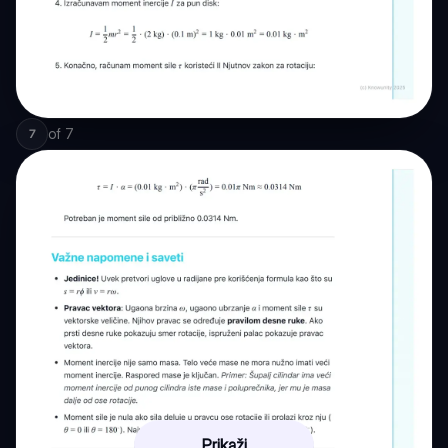
of
7
7
Prikaži