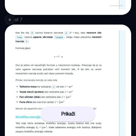
of
7
4
Prikaži