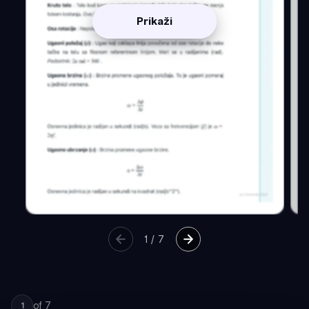
Prikaži
1
/
7
of
7
1