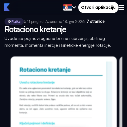
Otvori aplikaciju
541
pregledi
·
Ažurirano
18. јул 2026.
·
7 stranice
Fizika
Rotaciono kretanje
Uvode se pojmovi ugaone brzine i ubrzanja, obrtnog
momenta, momenta inercije i kinetičke energije rotacije.