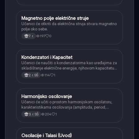
Magnetno polje električne struje
Fizika
Učenici će otkriti da električna struja stvara magnetno
polje oko sebe.
197
0
7. r.
Kondenzatori i Kapacitet
Fizika
Učenici će naučiti o kondenzatorima kao uređajima za
skladištenje električne energije, njihovom kapacitetu i
načinima vezivanja (serijski i paralelno).
114
1
2. r. SŠ
Harmonijsko oscilovanje
Fizika
Učenici će učiti o prostom harmonijskom oscilatoru,
karakteristikama oscilovanja (amplituda, period,
frekvencija) i primerima poput klatna i sistema opruga-
204
1
3. r. SŠ
masa.
Oscilacije i Talasi (Uvod)
Fizika