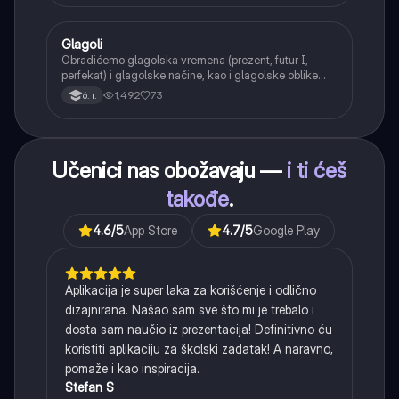
Glagoli
Srpski jezik
Obradićemo glagolska vremena (prezent, futur I,
perfekat) i glagolske načine, kao i glagolske oblike
(infinitiv, glagolski pridevi i prilozi) i glagolski vid
1,492
73
6. r.
(svršeni i nesvršeni).
Učenici nas obožavaju —
i ti ćeš
takođe
.
4.6
/5
App Store
4.7
/5
Google Play
Aplikacija je super laka za korišćenje i odlično
dizajnirana. Našao sam sve što mi je trebalo i
dosta sam naučio iz prezentacija! Definitivno ću
koristiti aplikaciju za školski zadatak! A naravno,
pomaže i kao inspiracija.
Stefan S