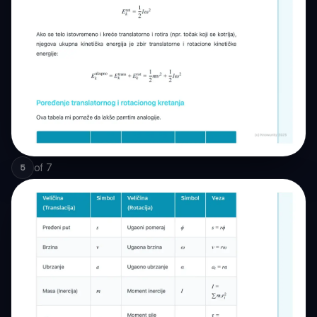
of
7
5