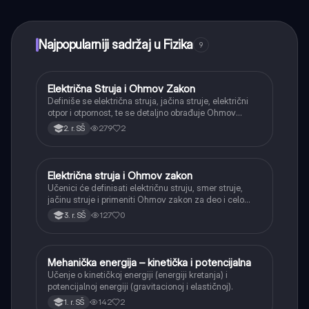
trenutnu pomoć – sve na dohvat ruke.
Najpopularniji sadržaj u Fizika
9
Električna Struja i Ohmov Zakon
Fizika
Definiše se električna struja, jačina struje, električni
otpor i otpornost, te se detaljno obrađuje Ohmov
zakon za deo i celo električno kolo.
279
2
2. r. SŠ
Električna struja i Ohmov zakon
Fizika
Učenici će definisati električnu struju, smer struje,
jačinu struje i primeniti Ohmov zakon za deo i celo
kolo.
127
0
3. r. SŠ
Mehanička energija – kinetička i potencijalna
Fizika
Učenje o kinetičkoj energiji (energiji kretanja) i
potencijalnoj energiji (gravitacionoj i elastičnoj).
142
2
1. r. SŠ