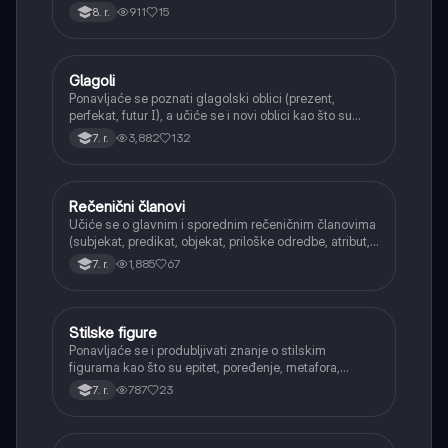
911
15
8. r.
Glagoli
Srpski jezik
Ponavljaće se poznati glagolski oblici (prezent,
perfekat, futur I), a učiće se i novi oblici kao što su
aorist, imperfekat, pluskvamperfekat, futur II, kao i
3,882
132
7. r.
glagolski prilozi i pridevi.
Rečenični članovi
Srpski jezik
Učiće se o glavnim i sporednim rečeničnim članovima
(subjekat, predikat, objekat, priloške odredbe, atribut,
apozicija) i njihovoj funkciji.
1,885
67
7. r.
Stilske figure
Srpski jezik
Ponavljaće se i produbljivati znanje o stilskim
figurama kao što su epitet, poređenje, metafora,
personifikacija, hiperbola, onomatopeja, aliteracija i
787
23
7. r.
asonanca, razumevajući njihovu ulogu u tekstu.