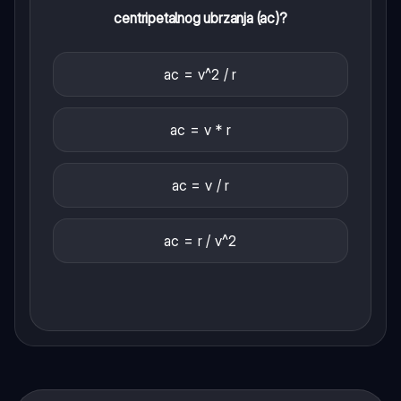
centripetalnog ubrzanja (ac)?
ac = v^2 / r
ac = v * r
ac = v / r
ac = r / v^2