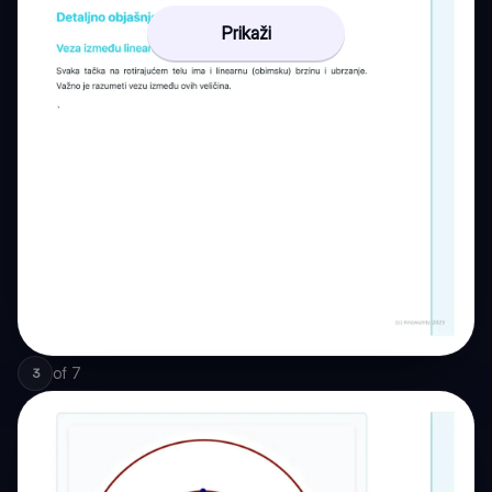
Prikaži
of
7
3