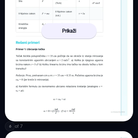
Prikaži
of
7
6