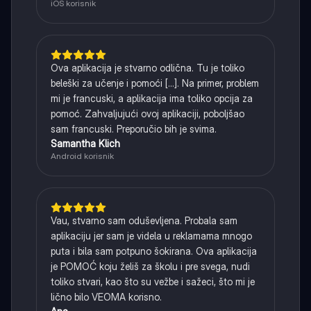
iOS korisnik
Ova aplikacija je stvarno odlična. Tu je toliko
beleški za učenje i pomoći [...]. Na primer, problem
mi je francuski, a aplikacija ima toliko opcija za
pomoć. Zahvaljujući ovoj aplikaciji, poboljšao
sam francuski. Preporučio bih je svima.
Samantha Klich
Android korisnik
Vau, stvarno sam oduševljena. Probala sam
aplikaciju jer sam je videla u reklamama mnogo
puta i bila sam potpuno šokirana. Ova aplikacija
je POMOĆ koju želiš za školu i pre svega, nudi
toliko stvari, kao što su vežbe i sažeci, što mi je
lično bilo VEOMA korisno.