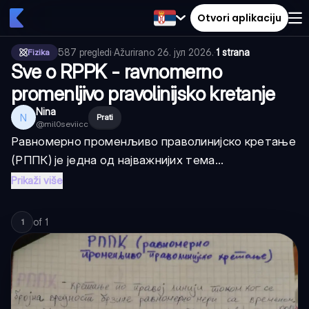
Otvori aplikaciju
587
pregledi
·
Ažurirano
26. јул 2026.
·
1 strana
Fizika
Sve o RPPK - ravnomerno
promenljivo pravolinijsko kretanje
Nina
N
Prati
@
mil0seviicc
Равномерно променљиво праволинијско кретање
(РППК) је једна од најважнијих тема...
Prikaži više
of
1
1