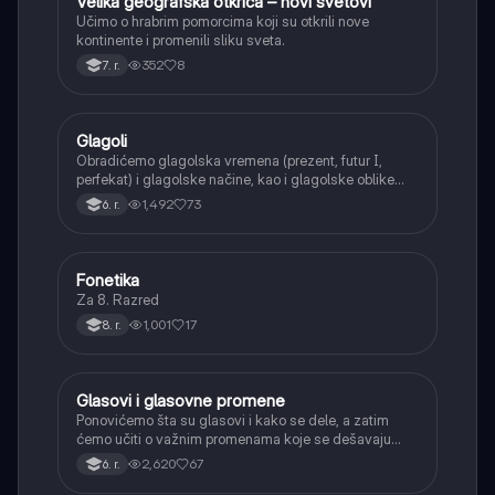
Velika geografska otkrića – novi svetovi
Istorija
Učimo o hrabrim pomorcima koji su otkrili nove
kontinente i promenili sliku sveta.
352
8
7. r.
Glagoli
Srpski jezik
Obradićemo glagolska vremena (prezent, futur I,
perfekat) i glagolske načine, kao i glagolske oblike
(infinitiv, glagolski pridevi i prilozi) i glagolski vid
1,492
73
6. r.
(svršeni i nesvršeni).
Fonetika
Srpski jezik
Za 8. Razred
1,001
17
8. r.
Glasovi i glasovne promene
Srpski jezik
Ponovićemo šta su glasovi i kako se dele, a zatim
ćemo učiti o važnim promenama koje se dešavaju
kada se glasovi nađu jedan pored drugog u rečima
2,620
67
6. r.
(npr. jednačenje suglasnika po zvučnosti i mestu
tvorbe).