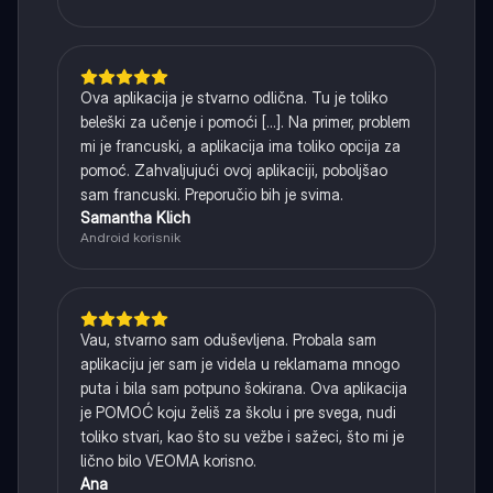
Ova aplikacija je stvarno odlična. Tu je toliko
beleški za učenje i pomoći [...]. Na primer, problem
mi je francuski, a aplikacija ima toliko opcija za
pomoć. Zahvaljujući ovoj aplikaciji, poboljšao
sam francuski. Preporučio bih je svima.
Samantha Klich
Android korisnik
Vau, stvarno sam oduševljena. Probala sam
aplikaciju jer sam je videla u reklamama mnogo
puta i bila sam potpuno šokirana. Ova aplikacija
je POMOĆ koju želiš za školu i pre svega, nudi
toliko stvari, kao što su vežbe i sažeci, što mi je
lično bilo VEOMA korisno.
Ana