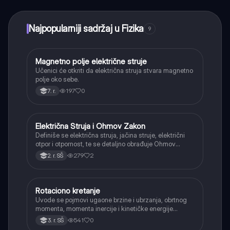
trenutnu pomoć – sve na dohvat ruke.
Najpopularniji sadržaj u Fizika
9
Magnetno polje električne struje
Fizika
Učenici će otkriti da električna struja stvara magnetno
polje oko sebe.
197
0
7. r.
Električna Struja i Ohmov Zakon
Fizika
Definiše se električna struja, jačina struje, električni
otpor i otpornost, te se detaljno obrađuje Ohmov
zakon za deo i celo električno kolo.
279
2
2. r. SŠ
Rotaciono kretanje
Fizika
Uvode se pojmovi ugaone brzine i ubrzanja, obrtnog
momenta, momenta inercije i kinetičke energije
rotacije.
541
0
3. r. SŠ