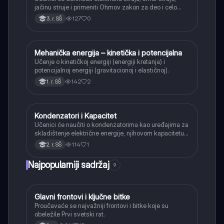
jačinu struje i primeniti Ohmov zakon za deo i celo
kolo.
127
0
3. r. SŠ
Mehanička energija – kinetička i potencijalna
Fizika
Učenje o kinetičkoj energiji (energiji kretanja) i
potencijalnoj energiji (gravitacionoj i elastičnoj).
142
2
1. r. SŠ
Kondenzatori i Kapacitet
Fizika
Učenici će naučiti o kondenzatorima kao uređajima za
skladištenje električne energije, njihovom kapacitetu i
načinima vezivanja (serijski i paralelno).
114
1
2. r. SŠ
Najpopularniji sadržaj
9
Glavni frontovi i ključne bitke
Istorija
Proučavaće se najvažniji frontovi i bitke koje su
obeležile Prvi svetski rat.