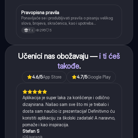
Pravopisna pravila
Srpski jezik
Ponavljaće se i produbljivati pravila o pisanju velikog
slova, brojeva, skraćenica, kao i upotreba
interpunkcije, sa posebnim fokusom na zarez u
295
3
7. r.
složenoj rečenici.
Učenici nas obožavaju —
i ti ćeš
takođe
.
4.6
/5
App Store
4.7
/5
Google Play
Aplikacija je super laka za korišćenje i odlično
dizajnirana. Našao sam sve što mi je trebalo i
dosta sam naučio iz prezentacija! Definitivno ću
koristiti aplikaciju za školski zadatak! A naravno,
pomaže i kao inspiracija.
Stefan S
iOS korisnik