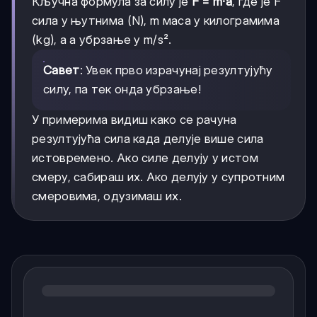
Кључна формула за силу је
F = m·a
, где је F
сила у њутнима (N), m маса у килограмима
(kg), а a убрзање у m/s².
Савет
: Увек прво израчунај резултујућу
силу, па тек онда убрзање!
У примерима видиш како се рачуна
резултујућа сила када делује више сила
истовремено. Ако силе делују у истом
смеру, сабираш их. Ако делују у супротним
смеровима, одузимаш их.