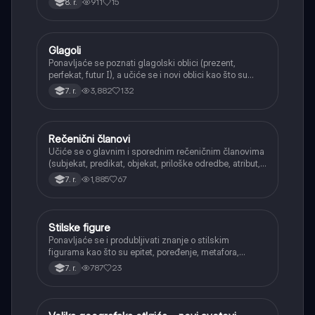
911
15
8. r.
Glagoli
Srpski jezik
Ponavljaće se poznati glagolski oblici (prezent,
perfekat, futur I), a učiće se i novi oblici kao što su
aorist, imperfekat, pluskvamperfekat, futur II, kao i
3,882
132
7. r.
glagolski prilozi i pridevi.
Rečenični članovi
Srpski jezik
Učiće se o glavnim i sporednim rečeničnim članovima
(subjekat, predikat, objekat, priloške odredbe, atribut,
apozicija) i njihovoj funkciji.
1,885
67
7. r.
Stilske figure
Srpski jezik
Ponavljaće se i produbljivati znanje o stilskim
figurama kao što su epitet, poređenje, metafora,
personifikacija, hiperbola, onomatopeja, aliteracija i
787
23
7. r.
asonanca, razumevajući njihovu ulogu u tekstu.