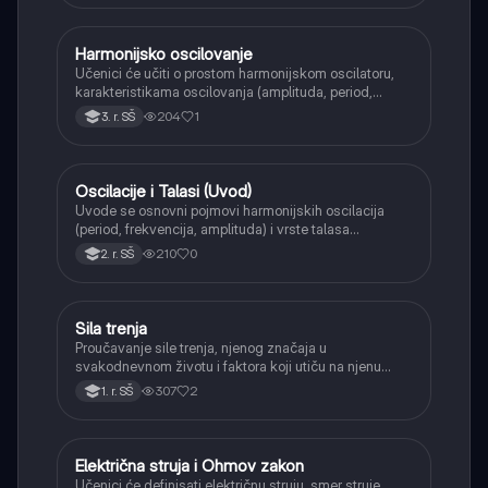
Harmonijsko oscilovanje
Fizika
Učenici će učiti o prostom harmonijskom oscilatoru,
karakteristikama oscilovanja (amplituda, period,
frekvencija) i primerima poput klatna i sistema opruga-
204
1
3. r. SŠ
masa.
Oscilacije i Talasi (Uvod)
Fizika
Uvode se osnovni pojmovi harmonijskih oscilacija
(period, frekvencija, amplituda) i vrste talasa
(transverzalni, longitudinalni), kao i karakteristike
210
0
2. r. SŠ
zvučnih talasa.
Sila trenja
Fizika
Proučavanje sile trenja, njenog značaja u
svakodnevnom životu i faktora koji utiču na njenu
veličinu.
307
2
1. r. SŠ
Električna struja i Ohmov zakon
Fizika
Učenici će definisati električnu struju, smer struje,