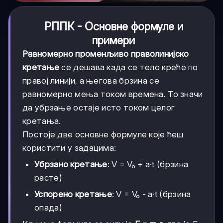
РППК - Основне формуле и
примери
Равномерно променљиво праволинијско
кретање
се дешава када се тело креће по
правој линији, а његова брзина се
равномерно мења током времена. То значи
да убрзање остаје исто током целог
кретања.
Постоје две основне формуле које ћеш
користити у задацима:
Убрзано кретање
: V = V₀ + a·t (брзина
расте)
Успорено кретање
: V = V₀ - a·t (брзина
опада)