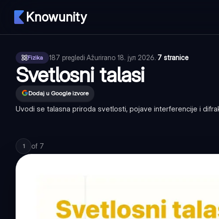
Knowunity
187
pregledi
·
Ažurirano
18. јул 2026.
·
7 stranice
Fizika
Svetlosni talasi
Dodaj u Google izvore
Uvodi se talasna priroda svetlosti, pojave interferencije i dif
of
7
1