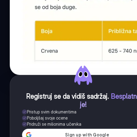
Registruj se da vidiš sadržaj
.
Besplat
je!
Pristup svim dokumentima
Poboljšaj svoje ocene
Pridruži se milionima učenika