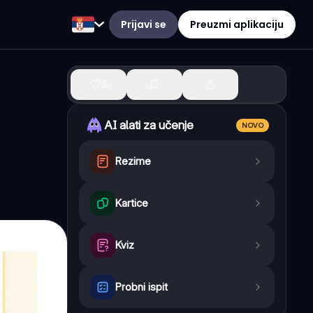
Prijavi se
Preuzmi aplikaciju
3
AI alati za učenje
NOVO
Rezime
Kartice
Kviz
Probni ispit