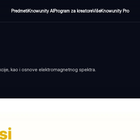
Predmeti
Knowunity AI
Program za kreatore
Više
Knowunity Pro
rakcije, kao i osnove elektromagnetnog spektra.