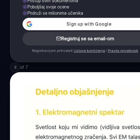
Pristup svim dokumentima
Poboljšaj svoje ocene
Pridruži se milionima učenika
Registruj se sa email-om
Registracijom prihvataš
Uslove korišćenja
i
Pravila privatnosti
of
7
2