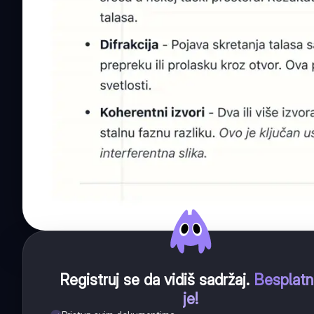
Registruj se da vidiš sadržaj
.
Besplat
je!