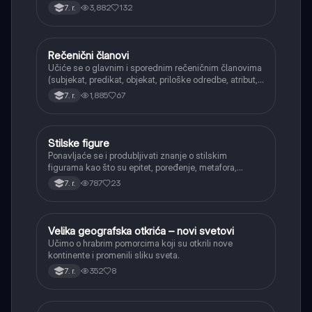
aorist, imperfekat, pluskvamperfekat, futur II, kao i
3,882
132
7. r.
glagolski prilozi i pridevi.
Rečenični članovi
Srpski jezik
Učiće se o glavnim i sporednim rečeničnim članovima
(subjekat, predikat, objekat, priloške odredbe, atribut,
apozicija) i njihovoj funkciji.
1,885
67
7. r.
Stilske figure
Srpski jezik
Ponavljaće se i produbljivati znanje o stilskim
figurama kao što su epitet, poređenje, metafora,
personifikacija, hiperbola, onomatopeja, aliteracija i
787
23
7. r.
asonanca, razumevajući njihovu ulogu u tekstu.
Velika geografska otkrića – novi svetovi
Istorija
Učimo o hrabrim pomorcima koji su otkrili nove
kontinente i promenili sliku sveta.
352
8
7. r.