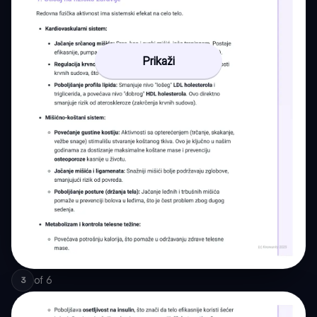
Prikaži
of
6
3