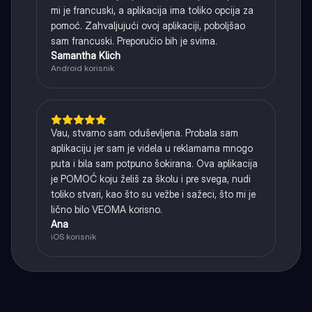
mi je francuski, a aplikacija ima toliko opcija za
pomoć. Zahvaljujući ovoj aplikaciji, poboljšao
sam francuski. Preporučio bih je svima.
Samantha Klich
Android korisnik
Vau, stvarno sam oduševljena. Probala sam
aplikaciju jer sam je videla u reklamama mnogo
puta i bila sam potpuno šokirana. Ova aplikacija
je POMOĆ koju želiš za školu i pre svega, nudi
toliko stvari, kao što su vežbe i sažeci, što mi je
lično bilo VEOMA korisno.
Ana
iOS korisnik