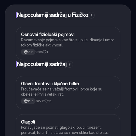
trenutnu pomoć – sve na dohvat ruke.
Najpopularniji sadržaj u Fizičko
1
Osnovni fiziološki pojmovi
Fizičko
Razumevanje pojmova kao što su puls, disanje i umor
tokom fizičke aktivnosti.
65
1
7. r.
Najpopularniji sadržaj
9
Glavni frontovi i ključne bitke
Istorija
Proučavaće se najvažniji frontovi i bitke koje su
obeležile Prvi svetski rat.
911
15
8. r.
Glagoli
Srpski jezik
Ponavljaće se poznati glagolski oblici (prezent,
perfekat, futur I), a učiće se i novi oblici kao što su