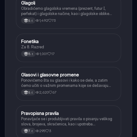
Glagoli
Srpski jezik
Obradićemo glagolska vremena (prezent, futur I,
perfekat) i glagolske načine, kao i glagolske oblike
(infinitiv, glagolski pridevi i prilozi) i glagolski vid
1,492
73
6. r.
(svršeni i nesvršeni).
Fonetika
Srpski jezik
Za 8. Razred
1,001
17
8. r.
Glasovi i glasovne promene
Srpski jezik
Ponovićemo šta su glasovi i kako se dele, a zatim
ćemo učiti o važnim promenama koje se dešavaju
kada se glasovi nađu jedan pored drugog u rečima
2,620
67
6. r.
(npr. jednačenje suglasnika po zvučnosti i mestu
tvorbe).
Pravopisna pravila
Srpski jezik
Ponavljaće se i produbljivati pravila o pisanju velikog
slova, brojeva, skraćenica, kao i upotreba
interpunkcije, sa posebnim fokusom na zarez u
295
3
7. r.
složenoj rečenici.