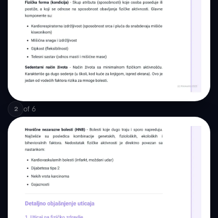
of
6
2