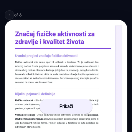
of
6
1
Prikaži