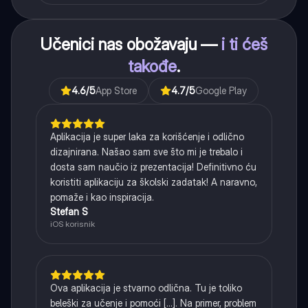
Učenici nas obožavaju —
i ti ćeš
takođe
.
4.6
/5
App Store
4.7
/5
Google Play
Aplikacija je super laka za korišćenje i odlično
dizajnirana. Našao sam sve što mi je trebalo i
dosta sam naučio iz prezentacija! Definitivno ću
koristiti aplikaciju za školski zadatak! A naravno,
pomaže i kao inspiracija.
Stefan S
iOS korisnik
Ova aplikacija je stvarno odlična. Tu je toliko
beleški za učenje i pomoći [...]. Na primer, problem