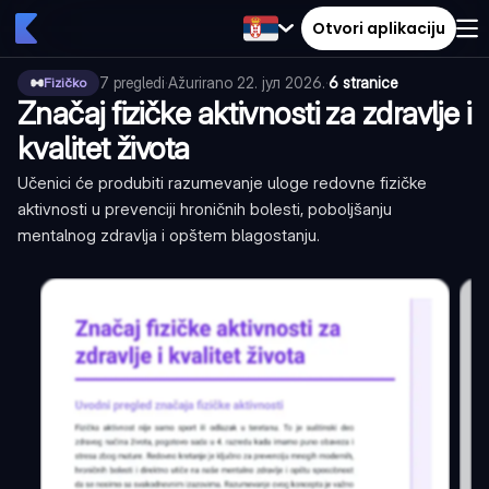
Otvori aplikaciju
7
pregledi
·
Ažurirano
22. јул 2026.
·
6 stranice
Fizičko
Značaj fizičke aktivnosti za zdravlje i
kvalitet života
Učenici će produbiti razumevanje uloge redovne fizičke
aktivnosti u prevenciji hroničnih bolesti, poboljšanju
mentalnog zdravlja i opštem blagostanju.