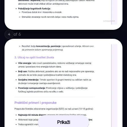
of
6
4
Prikaži