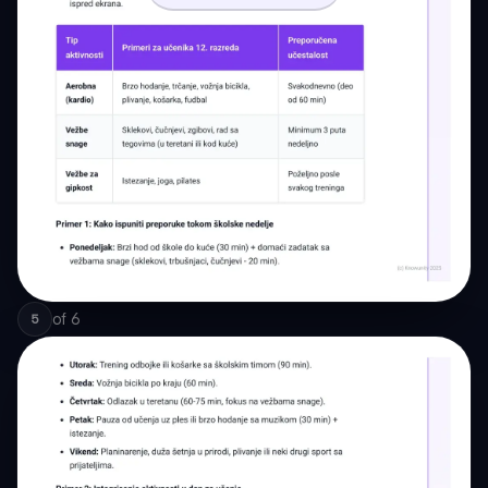
of
6
5