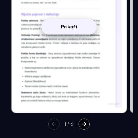
Prikaži
1
/
6