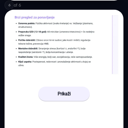
of
6
6
Prikaži