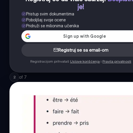
je!
Pristup svim dokumentima
Poboljšaj svoje ocene
Pridruži se milionima učenika
Registruj se sa email-om
Registracijom prihvataš
Uslove korišćenja
i
Pravila privatnosti
of
7
2