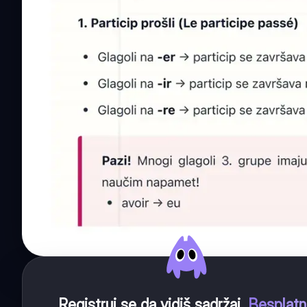
Registruj se da vidiš sadržaj
.
Besplat