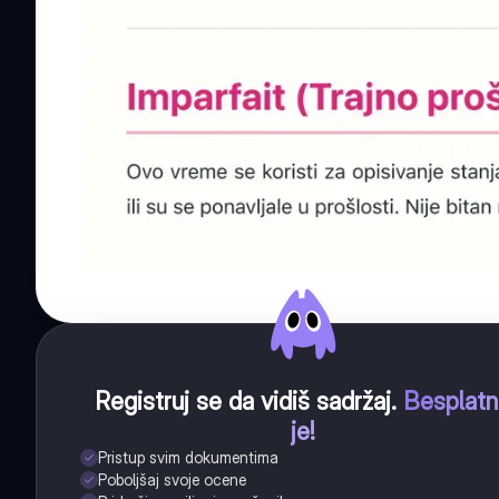
Registruj se da vidiš sadržaj
.
Besplat
je!
Pristup svim dokumentima
Poboljšaj svoje ocene