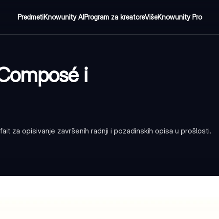
Predmeti
Knowunity AI
Program za kreatore
Više
Knowunity Pro
 Composé i
it za opisivanje završenih radnji i pozadinskih opisa u prošlosti.