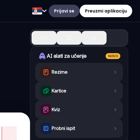
Prijavi se
Preuzmi aplikaciju
4
AI alati za učenje
NOVO
Rezime
Kartice
Kviz
Probni ispit