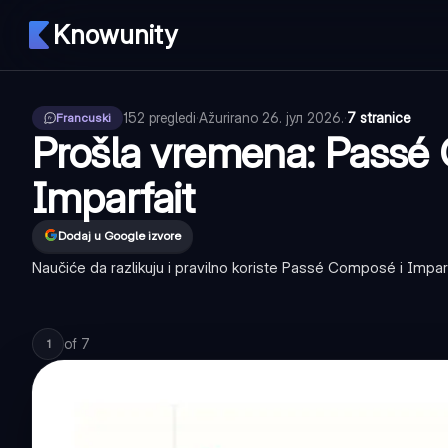
Knowunity
152
pregledi
·
Ažurirano
26. јул 2026.
·
7 stranice
Francuski
Prošla vremena: Passé
Imparfait
Dodaj u Google izvore
Naučiće da razlikuju i pravilno koriste Passé Composé i Imparfa
of
7
1