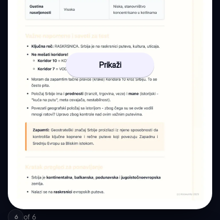
Prikaži
of
6
6