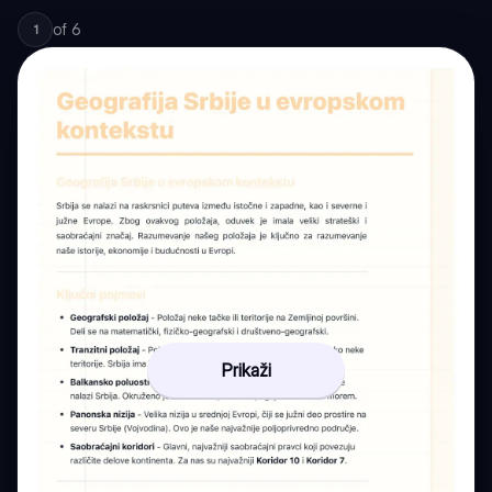
of
6
1
Prikaži