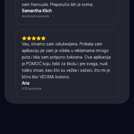
sam francuski. Preporučio bih je svima.
Samantha Klich
Android korisnik
Vau, stvarno sam oduševljena. Probala sam
aplikaciju jer sam je videla u reklamama mnogo
puta i bila sam potpuno šokirana. Ova aplikacija
je POMOĆ koju želiš za školu i pre svega, nudi
toliko stvari, kao što su vežbe i sažeci, što mi je
lično bilo VEOMA korisno.
Ana
iOS korisnik