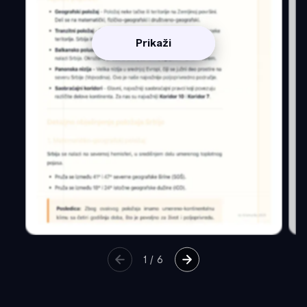
Prikaži
1
/
6