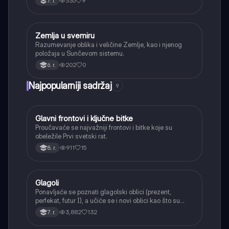
335
9
7. r.
Zemlja u svemiru
Geografija
Razumevanje oblika i veličine Zemlje, kao i njenog
položaja u Sunčevom sistemu.
202
0
6. r.
Najpopularniji sadržaj
9
Glavni frontovi i ključne bitke
Istorija
Proučavaće se najvažniji frontovi i bitke koje su
obeležile Prvi svetski rat.
911
15
8. r.
Glagoli
Srpski jezik
Ponavljaće se poznati glagolski oblici (prezent,
perfekat, futur I), a učiće se i novi oblici kao što su
aorist, imperfekat, pluskvamperfekat, futur II, kao i
3,882
132
7. r.
glagolski prilozi i pridevi.