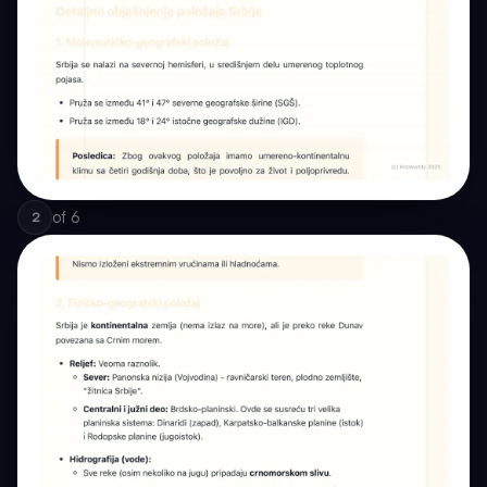
of
6
2