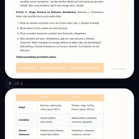
of
6
5