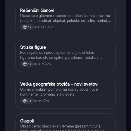
Rečenični članovi
Srpski jezik
Učiće se o glavnim i sporednim rečeničnim članovima
(subjekat, predikat, objekat, priloške odredbe, atribut,
apozicija) i njihovoj funkciji.
1,885
67
7. r.
Stilske figure
Srpski jezik
Ponavljaće se i produbljivati znanje o stilskim
figurama kao što su epitet, poređenje, metafora,
personifikacija, hiperbola, onomatopeja, aliteracija i
787
23
7. r.
asonanca, razumevajući njihovu ulogu u tekstu.
Velika geografska otkrića – novi svetovi
Istorija
Učimo o hrabrim pomorcima koji su otkrili nove
kontinente i promenili sliku sveta.
352
8
7. r.
Glagoli
Srpski jezik
Obradićemo glagolska vremena (prezent, futur I,