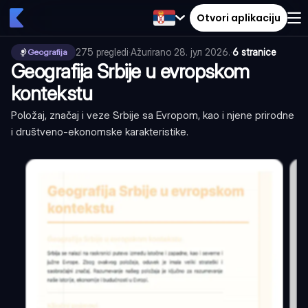
Otvori aplikaciju
275
pregledi
·
Ažurirano
28. јул 2026.
·
6 stranice
Geografija
Geografija Srbije u evropskom
kontekstu
Položaj, značaj i veze Srbije sa Evropom, kao i njene prirodne
i društveno-ekonomske karakteristike.