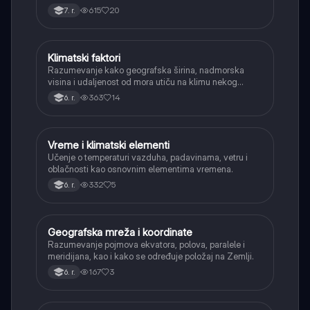
određuju.
615
20
7. r.
Klimatski faktori
Geografija
Razumevanje kako geografska širina, nadmorska
visina i udaljenost od mora utiču na klimu nekog
područja.
363
14
6. r.
Vreme i klimatski elementi
Geografija
Učenje o temperaturi vazduha, padavinama, vetru i
oblačnosti kao osnovnim elementima vremena.
332
5
6. r.
Geografska mreža i koordinate
Geografija
Razumevanje pojmova ekvatora, polova, paralele i
meridijana, kao i kako se određuje položaj na Zemlji.
167
3
6. r.