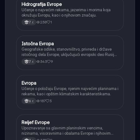
Hidrografija Evrope
Geografija
Učenje o najvećim rekama, jezerima i morima koja
okružuju Evropu, kao i o njihovom značaju.
238
1
7. r.
Istočna Evropa
Geografija
Geografske odlike, stanovništvo, privreda i države
istočnog dela Evrope, uključujući evropski deo Rusije,
Ukrajinu i Belorusiju.
343
9
7. r.
Evropa
Geografija
Učenje o položaju Evrope, njenim najvećim planinama i
rekama, kao i opštim klimatskim karakteristikama.
187
3
6. r.
Reljef Evrope
Geografija
Upoznavanje sa glavnim planinskim vencima,
nizinama, visoravnima i obalama Evrope i njihovim
nastankom.