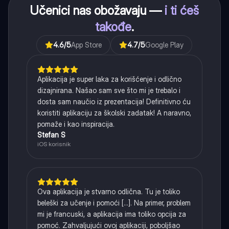
Učenici nas obožavaju —
i ti ćeš
takođe
.
4.6
/5
App Store
4.7
/5
Google Play
Aplikacija je super laka za korišćenje i odlično
dizajnirana. Našao sam sve što mi je trebalo i
dosta sam naučio iz prezentacija! Definitivno ću
koristiti aplikaciju za školski zadatak! A naravno,
pomaže i kao inspiracija.
Stefan S
iOS korisnik
Ova aplikacija je stvarno odlična. Tu je toliko
beleški za učenje i pomoći [...]. Na primer, problem
mi je francuski, a aplikacija ima toliko opcija za
pomoć. Zahvaljujući ovoj aplikaciji, poboljšao