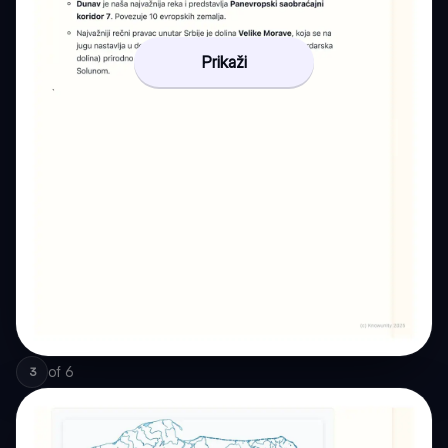
Prikaži
of
6
3