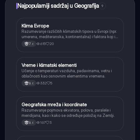
Najpopularniji sadržaj u Geografija
9
Klima Evrope
Geografija
Razumevanje različitih klimatskih tipova u Evropi (npr.
umerena, mediteranska, kontinentalna) i faktora koji ih
određuju.
615
20
7. r.
Vreme i klimatski elementi
Geografija
Učenje o temperaturi vazduha, padavinama, vetru i
oblačnosti kao osnovnim elementima vremena.
332
5
6. r.
Geografska mreža i koordinate
Geografija
Razumevanje pojmova ekvatora, polova, paralele i
meridijana, kao i kako se određuje položaj na Zemlji.
167
3
6. r.