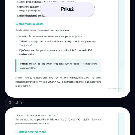
Prikaži
of
4
3