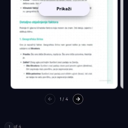
Prikaži
1
/
4
of
4
1