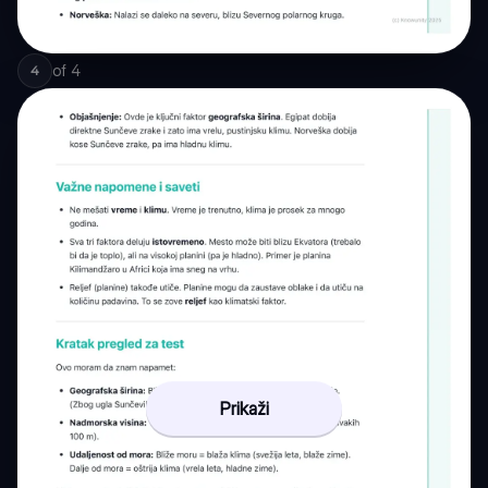
of
4
4
Prikaži