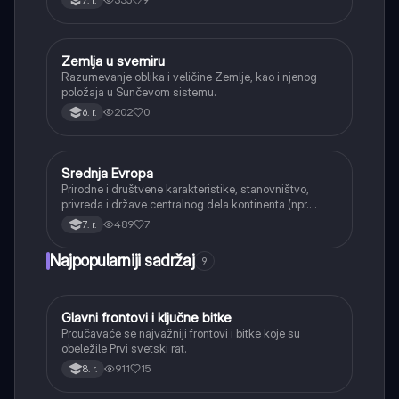
7. r.
Zemlja u svemiru
Geografija
Razumevanje oblika i veličine Zemlje, kao i njenog
položaja u Sunčevom sistemu.
202
0
6. r.
Srednja Evropa
Geografija
Prirodne i društvene karakteristike, stanovništvo,
privreda i države centralnog dela kontinenta (npr.
Poljska, Češka, Austrija).
489
7
7. r.
Najpopularniji sadržaj
9
Glavni frontovi i ključne bitke
Istorija
Proučavaće se najvažniji frontovi i bitke koje su
obeležile Prvi svetski rat.
911
15
8. r.