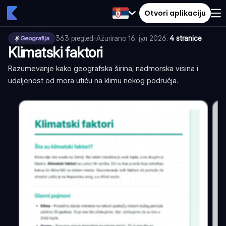
Otvori aplikaciju
363
pregledi
·
Ažurirano
16. јул 2026.
·
4 stranice
Geografija
Klimatski faktori
Razumevanje kako geografska širina, nadmorska visina i
udaljenost od mora utiču na klimu nekog područja.