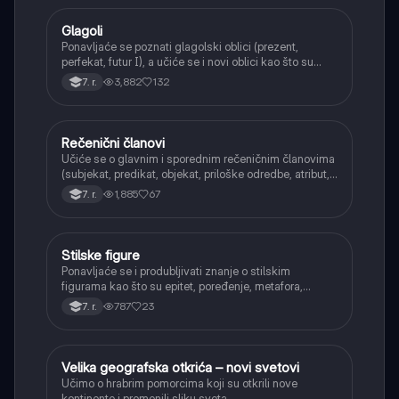
Glagoli
Srpski jezik
Ponavljaće se poznati glagolski oblici (prezent,
perfekat, futur I), a učiće se i novi oblici kao što su
aorist, imperfekat, pluskvamperfekat, futur II, kao i
3,882
132
7. r.
glagolski prilozi i pridevi.
Rečenični članovi
Srpski jezik
Učiće se o glavnim i sporednim rečeničnim članovima
(subjekat, predikat, objekat, priloške odredbe, atribut,
apozicija) i njihovoj funkciji.
1,885
67
7. r.
Stilske figure
Srpski jezik
Ponavljaće se i produbljivati znanje o stilskim
figurama kao što su epitet, poređenje, metafora,
personifikacija, hiperbola, onomatopeja, aliteracija i
787
23
7. r.
asonanca, razumevajući njihovu ulogu u tekstu.
Velika geografska otkrića – novi svetovi
Istorija
Učimo o hrabrim pomorcima koji su otkrili nove
kontinente i promenili sliku sveta.