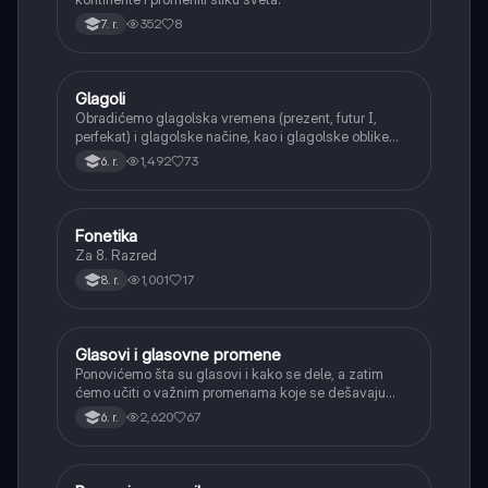
352
8
7. r.
Glagoli
Srpski jezik
Obradićemo glagolska vremena (prezent, futur I,
perfekat) i glagolske načine, kao i glagolske oblike
(infinitiv, glagolski pridevi i prilozi) i glagolski vid
1,492
73
6. r.
(svršeni i nesvršeni).
Fonetika
Srpski jezik
Za 8. Razred
1,001
17
8. r.
Glasovi i glasovne promene
Srpski jezik
Ponovićemo šta su glasovi i kako se dele, a zatim
ćemo učiti o važnim promenama koje se dešavaju
kada se glasovi nađu jedan pored drugog u rečima
2,620
67
6. r.
(npr. jednačenje suglasnika po zvučnosti i mestu
tvorbe).