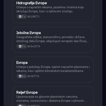
Hidrografija Evrope
Geografija
Učenje o najvećim rekama, jezerima i morima koja
okružuju Evropu, kao i o njihovom značaju.
238
1
7. r.
Istočna Evropa
Geografija
Geografske odlike, stanovništvo, privreda i države
istočnog dela Evrope, uključujući evropski deo Rusije,
Ukrajinu i Belorusiju.
343
9
7. r.
Evropa
Geografija
Učenje o položaju Evrope, njenim najvećim planinama i
rekama, kao i opštim klimatskim karakteristikama.
187
3
6. r.
Reljef Evrope
Geografija
Upoznavanje sa glavnim planinskim vencima,
nizinama, visoravnima i obalama Evrope i njihovim
nastankom.
335
9