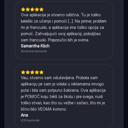
Ova aplikacija je stvarno odlična. Tu je toliko
beleški za učenje i pomoći [...]. Na primer, problem
mi je francuski, a aplikacija ima toliko opcija za
pomoć. Zahvaljujući ovoj aplikaciji, poboljšao
sam francuski. Preporučio bih je svima.
Samantha Klich
Android korisnik
Vau, stvarno sam oduševljena. Probala sam
aplikaciju jer sam je videla u reklamama mnogo
puta i bila sam potpuno šokirana. Ova aplikacija
je POMOĆ koju želiš za školu i pre svega, nudi
toliko stvari, kao što su vežbe i sažeci, što mi je
lično bilo VEOMA korisno.
Ana
iOS korisnik