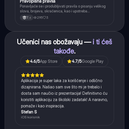
Pravopisna pravila
Srpski jezik
Ponavljaće se i produbljivati pravila o pisanju velikog
slova, brojeva, skraćenica, kao i upotreba
interpunkcije, sa posebnim fokusom na zarez u
295
3
7. r.
složenoj rečenici.
Učenici nas obožavaju —
i ti ćeš
takođe
.
4.6
/5
App Store
4.7
/5
Google Play
Aplikacija je super laka za korišćenje i odlično
dizajnirana. Našao sam sve što mi je trebalo i
dosta sam naučio iz prezentacija! Definitivno ću
koristiti aplikaciju za školski zadatak! A naravno,
pomaže i kao inspiracija.
Stefan S
iOS korisnik