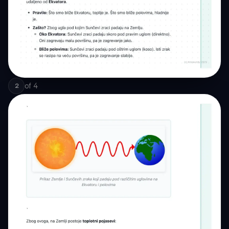
of
4
2