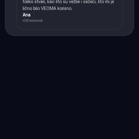
toliko stvari, kao što su vežbe i sažeci, što mi je
lično bilo VEOMA korisno.
Ana
iOS korisnik