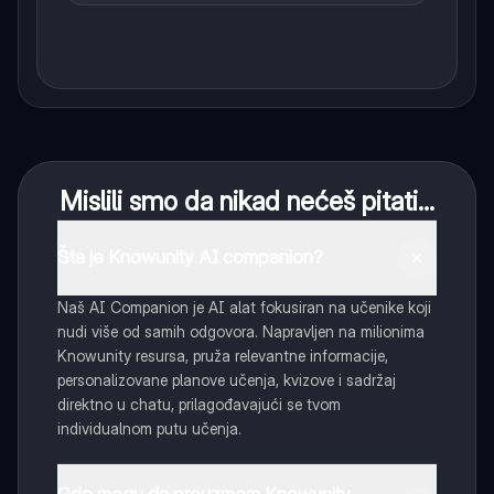
Mislili smo da nikad nećeš pitati...
Šta je Knowunity AI companion?
Naš AI Companion je AI alat fokusiran na učenike koji
nudi više od samih odgovora. Napravljen na milionima
Knowunity resursa, pruža relevantne informacije,
personalizovane planove učenja, kvizove i sadržaj
direktno u chatu, prilagođavajući se tvom
individualnom putu učenja.
Gde mogu da preuzmem Knowunity