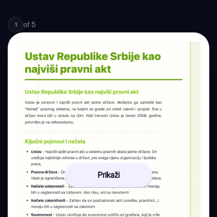
of
5
1
Prikaži