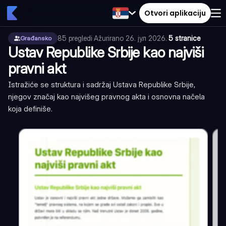
Otvori aplikaciju
85
pregledi
·
Ažurirano
26. јул 2026.
·
5 stranice
Građansko
Ustav Republike Srbije kao najviši
pravni akt
Istražiće se struktura i sadržaj Ustava Republike Srbije,
njegov značaj kao najvišeg pravnog akta i osnovna načela
koja definiše.