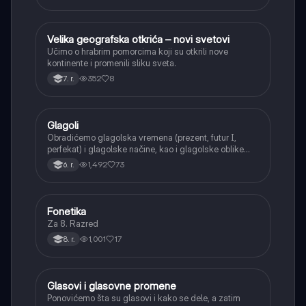
Velika geografska otkrića – novi svetovi
Istorija
Učimo o hrabrim pomorcima koji su otkrili nove
kontinente i promenili sliku sveta.
352
8
7. r.
Glagoli
Srpski jezik
Obradićemo glagolska vremena (prezent, futur I,
perfekat) i glagolske načine, kao i glagolske oblike
(infinitiv, glagolski pridevi i prilozi) i glagolski vid
1,492
73
6. r.
(svršeni i nesvršeni).
Fonetika
Srpski jezik
Za 8. Razred
1,001
17
8. r.
Glasovi i glasovne promene
Srpski jezik
Ponovićemo šta su glasovi i kako se dele, a zatim