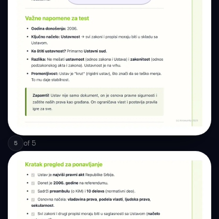
of
5
5