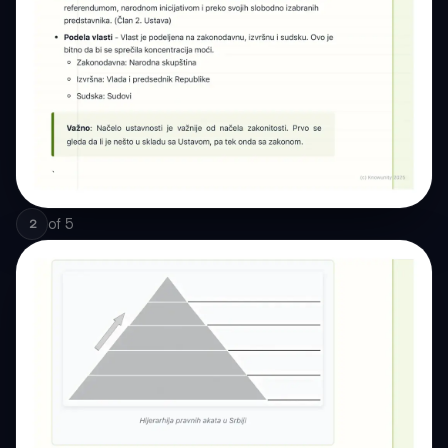
of
5
2