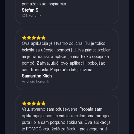
pomaže i kao inspiracija.
Stefan S
iOS korisnik
Ova aplikacija je stvarno odlična. Tu je toliko
beleški za učenje i pomoći [...]. Na primer, problem
mi je francuski, a aplikacija ima toliko opcija za
pomoć. Zahvaljujući ovoj aplikaciji, poboljšao
sam francuski. Preporučio bih je svima.
Samantha Klich
Android korisnik
Vau, stvarno sam oduševljena. Probala sam
aplikaciju jer sam je videla u reklamama mnogo
puta i bila sam potpuno šokirana. Ova aplikacija
je POMOĆ koju želiš za školu i pre svega, nudi