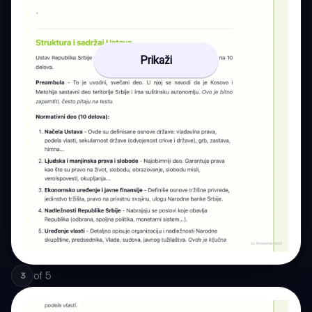
Prikaži
of
5
3