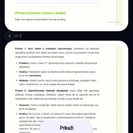
of
5
4
Prikaži