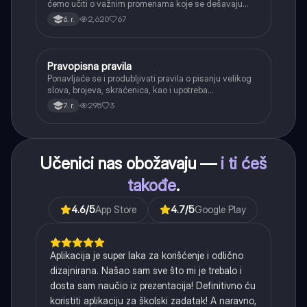
ćemo učiti o važnim promenama koje se dešavaju
kada se glasovi nađu jedan pored drugog u rečima
2,620
67
6. r.
(npr. jednačenje suglasnika po zvučnosti i mestu
tvorbe).
Pravopisna pravila
Srpski jezik
Ponavljaće se i produbljivati pravila o pisanju velikog
slova, brojeva, skraćenica, kao i upotreba
interpunkcije, sa posebnim fokusom na zarez u
295
3
7. r.
složenoj rečenici.
Učenici nas obožavaju —
i ti ćeš
takođe
.
4.6
/5
App Store
4.7
/5
Google Play
Aplikacija je super laka za korišćenje i odlično
dizajnirana. Našao sam sve što mi je trebalo i
dosta sam naučio iz prezentacija! Definitivno ću
koristiti aplikaciju za školski zadatak! A naravno,