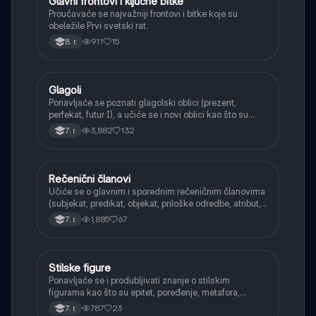
Glavni frontovi i ključne bitke
Istorija
Proučavaće se najvažniji frontovi i bitke koje su
obeležile Prvi svetski rat.
911
15
8. r.
Glagoli
Srpski jezik
Ponavljaće se poznati glagolski oblici (prezent,
perfekat, futur I), a učiće se i novi oblici kao što su
aorist, imperfekat, pluskvamperfekat, futur II, kao i
3,882
132
7. r.
glagolski prilozi i pridevi.
Rečenični članovi
Srpski jezik
Učiće se o glavnim i sporednim rečeničnim članovima
(subjekat, predikat, objekat, priloške odredbe, atribut,
apozicija) i njihovoj funkciji.
1,885
67
7. r.
Stilske figure
Srpski jezik
Ponavljaće se i produbljivati znanje o stilskim
figurama kao što su epitet, poređenje, metafora,
personifikacija, hiperbola, onomatopeja, aliteracija i
787
23
7. r.
asonanca, razumevajući njihovu ulogu u tekstu.