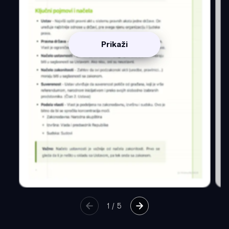
Prikaži
1
/
5