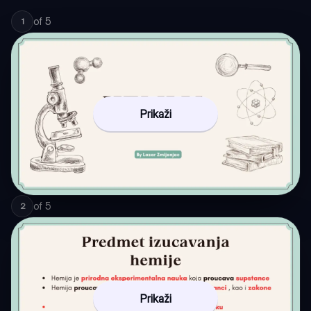
of
5
1
Prikaži
of
5
2
Prikaži