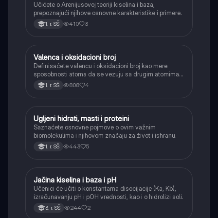
Učićete o Arenijusovoj teoriji kiselina i baza,
prepoznajući njihove osnovne karakteristike i primere.
410
3
1. r. SŠ
Valenca i oksidacioni broj
Hemija
Definisaćete valencu i oksidacioni broj kao mere
sposobnosti atoma da se vezuju sa drugim atomima u
hemijskim jedinjenjima.
808
4
1. r. SŠ
Ugljeni hidrati, masti i proteini
Hemija
Saznaćete osnovne pojmove o ovim važnim
biomolekulima i njihovom značaju za život i ishranu.
443
5
1. r. SŠ
Jačina kiselina i baza i pH
Hemija
Učenici će učiti o konstantama disocijacije (Ka, Kb),
izračunavanju pH i pOH vrednosti, kao i o hidrolizi soli.
244
2
3. r. SŠ