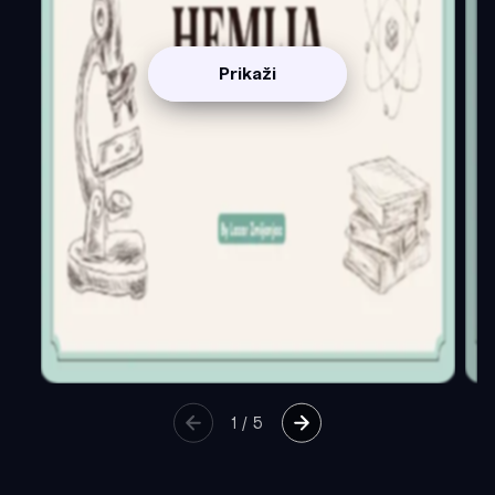
Prikaži
1
/
5