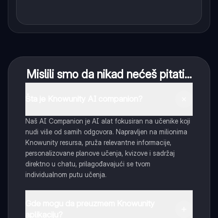
Mislili smo da nikad nećeš pitati...
Šta je Knowunity AI companion?
Naš AI Companion je AI alat fokusiran na učenike koji
nudi više od samih odgovora. Napravljen na milionima
Knowunity resursa, pruža relevantne informacije,
personalizovane planove učenja, kvizove i sadržaj
direktno u chatu, prilagođavajući se tvom
individualnom putu učenja.
Gde mogu da preuzmem Knowunity
aplikaciju?