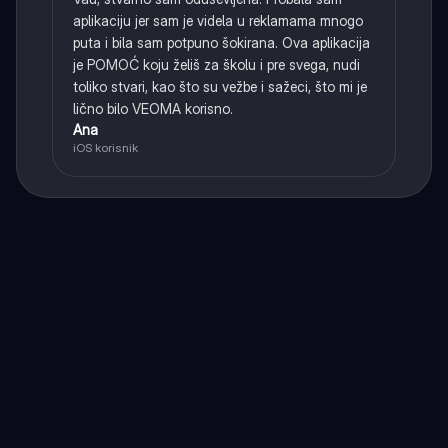
aplikaciju jer sam je videla u reklamama mnogo
puta i bila sam potpuno šokirana. Ova aplikacija
je POMOĆ koju želiš za školu i pre svega, nudi
toliko stvari, kao što su vežbe i sažeci, što mi je
lično bilo VEOMA korisno.
Ana
iOS korisnik