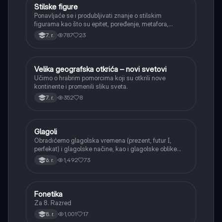
Stilske figure
Srpski jezik
Ponavljaće se i produbljivati znanje o stilskim
figurama kao što su epitet, poređenje, metafora,
personifikacija, hiperbola, onomatopeja, aliteracija i
787
23
7. r.
asonanca, razumevajući njihovu ulogu u tekstu.
Velika geografska otkrića – novi svetovi
Istorija
Učimo o hrabrim pomorcima koji su otkrili nove
kontinente i promenili sliku sveta.
352
8
7. r.
Glagoli
Srpski jezik
Obradićemo glagolska vremena (prezent, futur I,
perfekat) i glagolske načine, kao i glagolske oblike
(infinitiv, glagolski pridevi i prilozi) i glagolski vid
1,492
73
6. r.
(svršeni i nesvršeni).
Fonetika
Srpski jezik
Za 8. Razred
1,001
17
8. r.