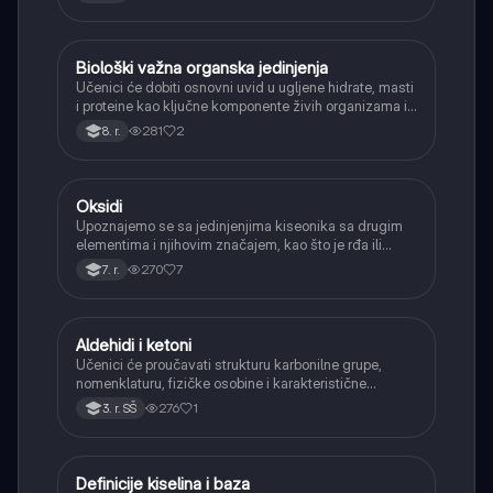
Biološki važna organska jedinjenja
Hemija
Učenici će dobiti osnovni uvid u ugljene hidrate, masti
i proteine kao ključne komponente živih organizama i
njihovu ulogu.
281
2
8. r.
Oksidi
Hemija
Upoznajemo se sa jedinjenjima kiseonika sa drugim
elementima i njihovim značajem, kao što je rđa ili
ugljen-dioksid.
270
7
7. r.
Aldehidi i ketoni
Hemija
Učenici će proučavati strukturu karbonilne grupe,
nomenklaturu, fizičke osobine i karakteristične
reakcije aldehida i ketona (adicija, oksidacija
276
1
3. r. SŠ
aldehida, redukcija).
Definicije kiselina i baza
Hemija