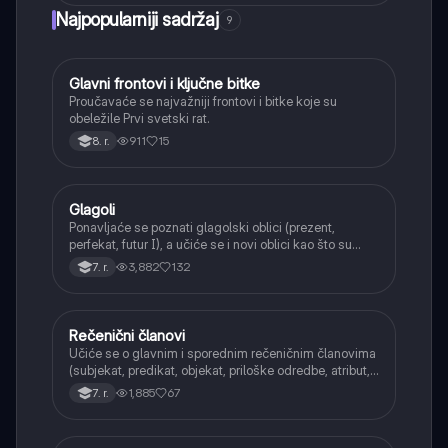
Najpopularniji sadržaj
9
Glavni frontovi i ključne bitke
Istorija
Proučavaće se najvažniji frontovi i bitke koje su
obeležile Prvi svetski rat.
911
15
8. r.
Glagoli
Srpski jezik
Ponavljaće se poznati glagolski oblici (prezent,
perfekat, futur I), a učiće se i novi oblici kao što su
aorist, imperfekat, pluskvamperfekat, futur II, kao i
3,882
132
7. r.
glagolski prilozi i pridevi.
Rečenični članovi
Srpski jezik
Učiće se o glavnim i sporednim rečeničnim članovima
(subjekat, predikat, objekat, priloške odredbe, atribut,
apozicija) i njihovoj funkciji.
1,885
67
7. r.