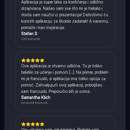
Aplikacija je super laka za korišćenje i odlično
dizajnirana. Našao sam sve što mi je trebalo i
dosta sam naučio iz prezentacija! Definitivno ću
koristiti aplikaciju za školski zadatak! A naravno,
pomaže i kao inspiracija.
Stefan S
iOS korisnik
Ova aplikacija je stvarno odlična. Tu je toliko
beleški za učenje i pomoći [...]. Na primer, problem
mi je francuski, a aplikacija ima toliko opcija za
pomoć. Zahvaljujući ovoj aplikaciji, poboljšao
sam francuski. Preporučio bih je svima.
Samantha Klich
Android korisnik
Vau, stvarno sam oduševljena. Probala sam