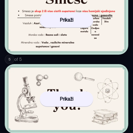
Prikaži
of
5
5
Prikaži