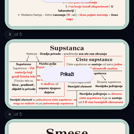
of
5
3
Prikaži
of
5
4