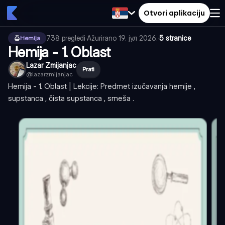
Otvori aplikaciju
738
pregledi
·
Ažurirano
19. јул 2026.
·
5 stranice
Hemija
Hemija - 1. Oblast
Lazar Zmijanjac
Prati
@
lazarzmijanjac
Hemija - 1. Oblast | Lekcije: Predmet izučavanja hemije ,
supstanca , čista supstanca , smeša .