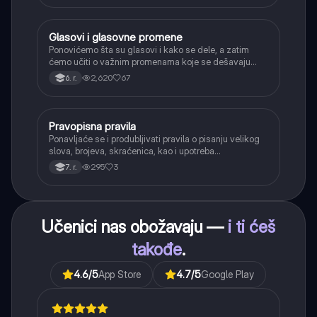
Glasovi i glasovne promene
Srpski jezik
Ponovićemo šta su glasovi i kako se dele, a zatim
ćemo učiti o važnim promenama koje se dešavaju
kada se glasovi nađu jedan pored drugog u rečima
2,620
67
6. r.
(npr. jednačenje suglasnika po zvučnosti i mestu
tvorbe).
Pravopisna pravila
Srpski jezik
Ponavljaće se i produbljivati pravila o pisanju velikog
slova, brojeva, skraćenica, kao i upotreba
interpunkcije, sa posebnim fokusom na zarez u
295
3
7. r.
složenoj rečenici.
Učenici nas obožavaju —
i ti ćeš
takođe
.
4.6
/5
App Store
4.7
/5
Google Play