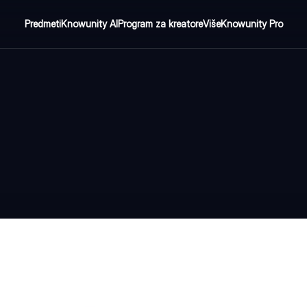
Predmeti
Knowunity AI
Program za kreatore
Više
Knowunity Pro