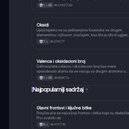
njihove opšte formule i osnovnu nomenklaturu.
1,190
30
1. r. SŠ
Oksidi
Hemija
Upoznajemo se sa jedinjenjima kiseonika sa drugim
elementima i njihovim značajem, kao što je rđa ili ugljen
dioksid.
270
7
7. r.
Valenca i oksidacioni broj
Hemija
Definisaćete valencu i oksidacioni broj kao mere
sposobnosti atoma da se vezuju sa drugim atomima u
hemijskim jedinjenjima.
808
4
1. r. SŠ
Najpopularniji sadržaj
9
Glavni frontovi i ključne bitke
Istorija
Proučavaće se najvažniji frontovi i bitke koje su obeležil
Prvi svetski rat.
911
15
8. r.