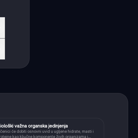
iološki važna organska jedinjenja
Hemija
čenici će dobiti osnovni uvid u ugljene hidrate, masti i
roteine kao ključne komponente živih organizama i