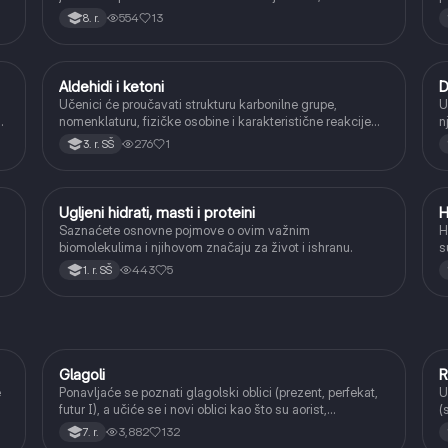
osiguravajući isti broj atoma sa obe strane.
n
554
13
8. r.
Aldehidi i ketoni
D
Hemija
Učenici će proučavati strukturu karbonilne grupe,
U
-
nomenklaturu, fizičke osobine i karakteristične reakcije
n
aldehida i ketona (adicija, oksidacija aldehida, redukcija).
276
1
3. r. SŠ
Ugljeni hidrati, masti i proteini
H
Hemija
Saznaćete osnovne pojmove o ovim važnim
H
biomolekulima i njihovom značaju za život i ishranu.
s
443
5
1. r. SŠ
Glagoli
R
Srpski jezik
e
Ponavljaće se poznati glagolski oblici (prezent, perfekat,
U
futur I), a učiće se i novi oblici kao što su aorist,
(
imperfekat, pluskvamperfekat, futur II, kao i glagolski
a
3,882
132
7. r.
prilozi i pridevi.