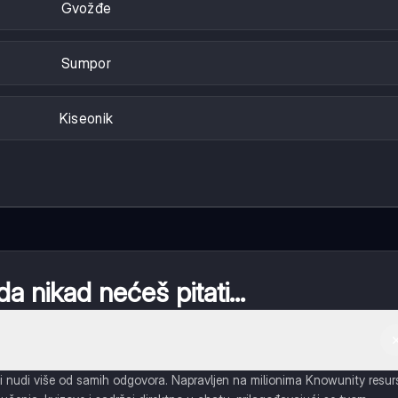
Gvožđe
Sumpor
Kiseonik
da nikad nećeš pitati...
i nudi više od samih odgovora. Napravljen na milionima Knowunity resur