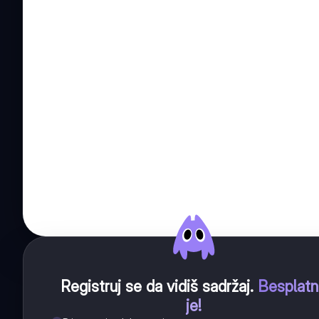
Registruj se da vidiš sadržaj
.
Besplat
je!