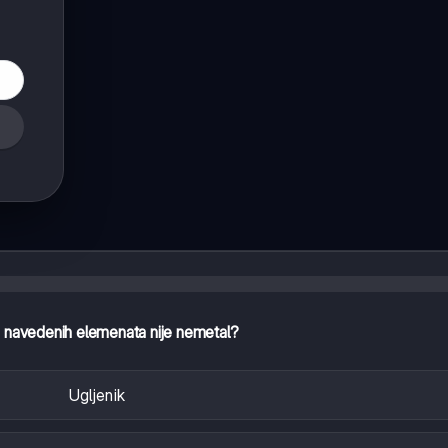
d navedenih elemenata nije nemetal?
Ugljenik