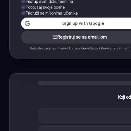
Pristup svim dokumentima
Poboljšaj svoje ocene
Pridruži se milionima učenika
Registruj se sa email-om
Registracijom prihvataš
Uslove korišćenja
i
Pravila privatnosti
Koji o