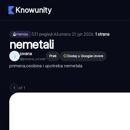
Knowunity
331
pregledi
·
Ažurirano
21. јул 2026.
·
1 strana
Hemija
nemetali
jovana
J
Prati
Dodaj u Google izvore
@
jovana_ucoqh
primena,osobina i upotreba nemetala
of
1
1