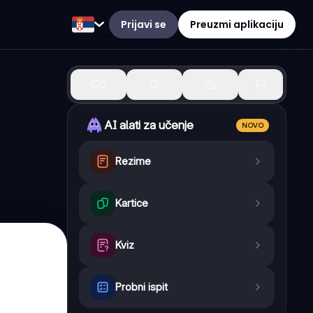
Prijavi se
Preuzmi aplikaciju
2
AI alati za učenje
NOVO
Rezime
Kartice
Kviz
Probni ispit