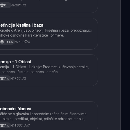
jihovu ulogu.
281
2
8. r.
efinicije kiselina i baza
Hemija
čićete o Arenijusovoj teoriji kiselina i baza, prepoznajući
jihove osnovne karakteristike i primere.
410
3
1. r. SŠ
emija - 1. Oblast
Hemija
emija - 1. Oblast | Lekcije: Predmet izučavanja hemije ,
upstanca , čista supstanca , smeša .
738
2
7. r.
ečenični članovi
Srpski jezik
čiće se o glavnim i sporednim rečeničnim članovima
subjekat, predikat, objekat, priloške odredbe, atribut,
pozicija) i njihovoj funkciji.
1,885
67
7. r.