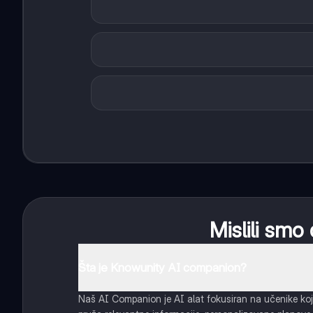
Mislili smo 
Šta je Knowunity AI companion?
Naš AI Companion je AI alat fokusiran na učenike koj