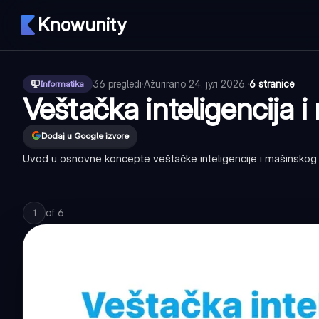
Knowunity
36
pregledi
·
Ažurirano
24. јул 2026.
·
6 stranice
Informatika
Veštačka inteligencija 
Dodaj u Google izvore
Uvod u osnovne koncepte veštačke inteligencije i mašinskog uč
of
6
1