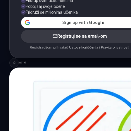
Pristup svim dokumentima
Poboljšaj svoje ocene
Pridruži se milionima učenika
Registruj se sa email-om
Registracijom prihvataš
Uslove korišćenja
i
Pravila privatnosti
of
6
2