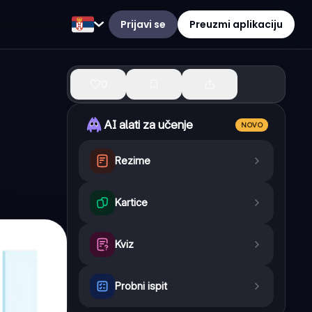
Prijavi se
Preuzmi aplikaciju
0
AI alati za učenje
NOVO
Rezime
Kartice
Kviz
Probni ispit