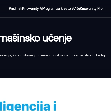
Predmeti
Knowunity AI
Program za kreatore
Više
Knowunity Pro
i mašinsko učenje
enja, kao i njihove primene u svakodnevnom životu i industriji.