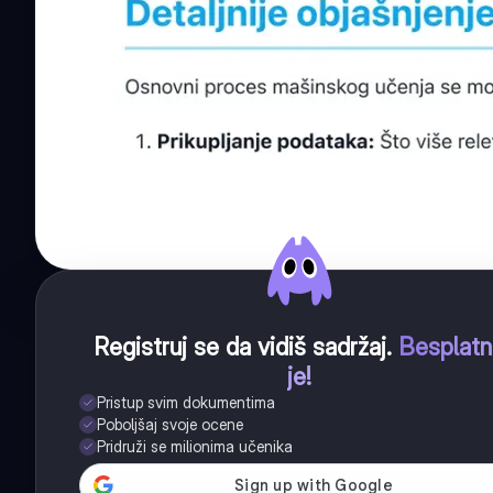
Registruj se da vidiš sadržaj
.
Besplat
je!
Pristup svim dokumentima
Poboljšaj svoje ocene
Pridruži se milionima učenika