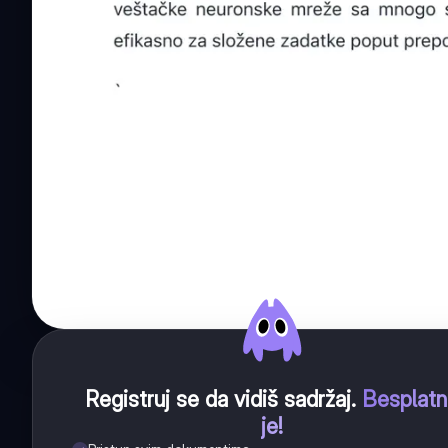
Registruj se da vidiš sadržaj
.
Besplat
je!