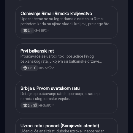
Osnivanje Rima i Rimsko kraljevstvo
Istorija
Upoznaćemo se sa legendama o nastanku Rima i
periodom kada su njime vladali kraljevi, pre nego što
je postao republika.
418
4
6. r.
Prvi balkanski rat
Istorija
Proučavaće se uzroci, tok i posledice Prvog
balkanskog rata, u kojem su balkanske države
oslobodile veći deo teritorija od Osmanskog carstva.
273
2
1. r. SŠ
Srbija u Prvom svetskom ratu
Istorija
Detaljno proučavanje ratnih operacija, stradanja
naroda i uloge srpske vojske.
368
4
3. r. SŠ
Uzroci rata i povodi (Sarajevski atentat)
Istorija
Učenici će analizirati duboke uzroke i neposredan