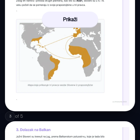
Prikaži
of
5
3