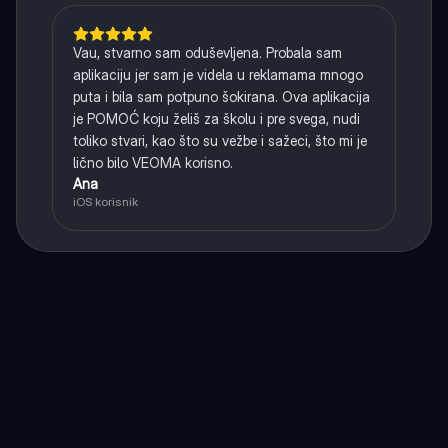
Vau, stvarno sam oduševljena. Probala sam
aplikaciju jer sam je videla u reklamama mnogo
puta i bila sam potpuno šokirana. Ova aplikacija
je POMOĆ koju želiš za školu i pre svega, nudi
toliko stvari, kao što su vežbe i sažeci, što mi je
lično bilo VEOMA korisno.
Ana
iOS korisnik