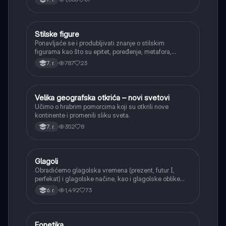
Stilske figure
Srpski jezik
Ponavljaće se i produbljivati znanje o stilskim
figurama kao što su epitet, poređenje, metafora,
personifikacija, hiperbola, onomatopeja, aliteracija i
787
23
7. r.
asonanca, razumevajući njihovu ulogu u tekstu.
Velika geografska otkrića – novi svetovi
Istorija
Učimo o hrabrim pomorcima koji su otkrili nove
kontinente i promenili sliku sveta.
352
8
7. r.
Glagoli
Srpski jezik
Obradićemo glagolska vremena (prezent, futur I,
perfekat) i glagolske načine, kao i glagolske oblike
(infinitiv, glagolski pridevi i prilozi) i glagolski vid
1,492
73
6. r.
(svršeni i nesvršeni).
Fonetika
Srpski jezik