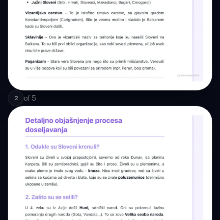
of
5
2