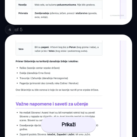
of
5
4
Prikaži