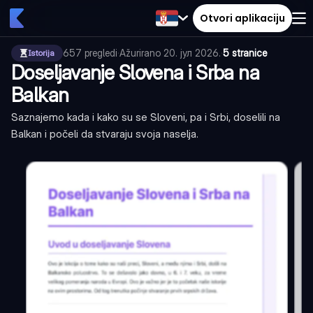
Otvori aplikaciju
657
pregledi
·
Ažurirano
20. јул 2026.
·
5 stranice
Istorija
Doseljavanje Slovena i Srba na
Balkan
Saznajemo kada i kako su se Sloveni, pa i Srbi, doselili na
Balkan i počeli da stvaraju svoja naselja.