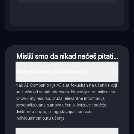
Mislili smo da nikad nećeš pitati...
Šta je Knowunity AI companion?
Naš AI Companion je AI alat fokusiran na učenike koji
nudi više od samih odgovora. Napravljen na milionima
Knowunity resursa, pruža relevantne informacije,
personalizovane planove učenja, kvizove i sadržaj
direktno u chatu, prilagođavajući se tvom
individualnom putu učenja.