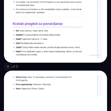
of
5
5