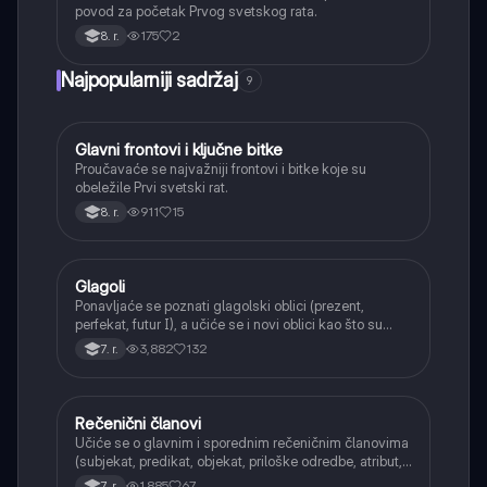
povod za početak Prvog svetskog rata.
175
2
8. r.
Najpopularniji sadržaj
9
Glavni frontovi i ključne bitke
Istorija
Proučavaće se najvažniji frontovi i bitke koje su
obeležile Prvi svetski rat.
911
15
8. r.
Glagoli
Srpski jezik
Ponavljaće se poznati glagolski oblici (prezent,
perfekat, futur I), a učiće se i novi oblici kao što su
aorist, imperfekat, pluskvamperfekat, futur II, kao i
3,882
132
7. r.
glagolski prilozi i pridevi.
Rečenični članovi
Srpski jezik
Učiće se o glavnim i sporednim rečeničnim članovima
(subjekat, predikat, objekat, priloške odredbe, atribut,
apozicija) i njihovoj funkciji.
1,885
67
7. r.