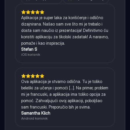
Aplikacija je super laka za korišćenje i odlično
dizajnirana. Našao sam sve što mi je trebalo i
dosta sam naučio iz prezentacija! Definitivno ću
koristiti aplikaciju za školski zadatak! A naravno,
pomaže i kao inspiracija.
Stefan S
iOS korisnik
Ova aplikacija je stvarno odlična. Tu je toliko
beleški za učenje i pomoći [...]. Na primer, problem
mi je francuski, a aplikacija ima toliko opcija za
pomoć. Zahvaljujući ovoj aplikaciji, poboljšao
sam francuski. Preporučio bih je svima.
Samantha Klich
Android korisnik