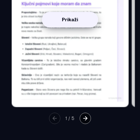
Prikaži
1
/
5