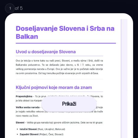
of
5
1
Prikaži