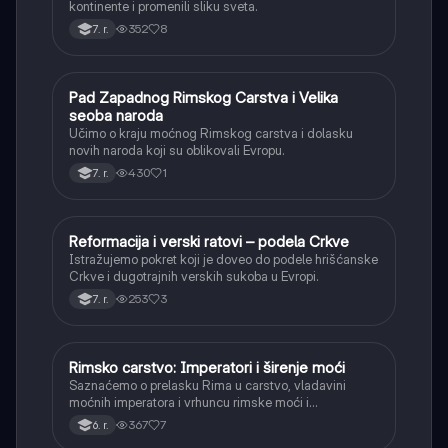
kontinente i promenili sliku sveta.
352
8
7. r.
Pad Zapadnog Rimskog Carstva i Velika
Istorija
seoba naroda
Učimo o kraju moćnog Rimskog carstva i dolasku
novih naroda koji su oblikovali Evropu.
430
1
7. r.
Reformacija i verski ratovi – podela Crkve
Istorija
Istražujemo pokret koji je doveo do podele hrišćanske
Crkve i dugotrajnih verskih sukoba u Evropi.
253
3
7. r.
Rimsko carstvo: Imperatori i širenje moći
Istorija
Saznaćemo o prelasku Rima u carstvo, vladavini
moćnih imperatora i vrhuncu rimske moći i
teritorijalnog širenja.
367
7
6. r.