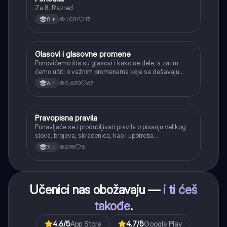
Za 8. Razred
1,001
17
8. r.
Glasovi i glasovne promene
Srpski jezik
Ponovićemo šta su glasovi i kako se dele, a zatim
ćemo učiti o važnim promenama koje se dešavaju
kada se glasovi nađu jedan pored drugog u rečima
2,620
67
6. r.
(npr. jednačenje suglasnika po zvučnosti i mestu
tvorbe).
Pravopisna pravila
Srpski jezik
Ponavljaće se i produbljivati pravila o pisanju velikog
slova, brojeva, skraćenica, kao i upotreba
interpunkcije, sa posebnim fokusom na zarez u
295
3
7. r.
složenoj rečenici.
Učenici nas obožavaju —
i ti ćeš
takođe
.
4.6
/5
App Store
4.7
/5
Google Play