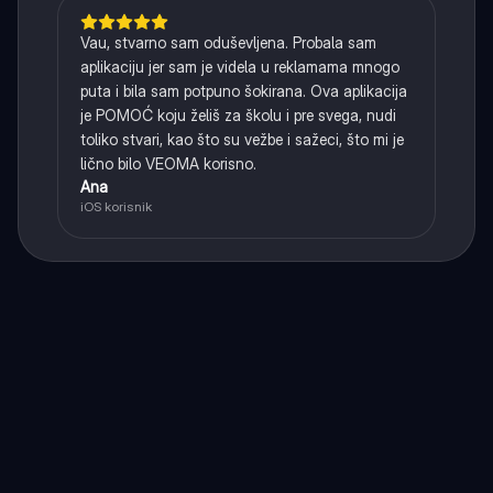
Vau, stvarno sam oduševljena. Probala sam
aplikaciju jer sam je videla u reklamama mnogo
puta i bila sam potpuno šokirana. Ova aplikacija
je POMOĆ koju želiš za školu i pre svega, nudi
toliko stvari, kao što su vežbe i sažeci, što mi je
lično bilo VEOMA korisno.
Ana
iOS korisnik