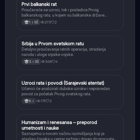
Prvi balkanski rat
Istorija
Proučavaće se uzroci, tok i posledice Prvog
balkanskog rata, u kojem su balkanske države
oslobodile veći deo teritorija od Osmanskog carstva.
273
2
1. r. SŠ
Srbija u Prvom svetskom ratu
Istorija
Detaljno proučavanje ratnih operacija, stradanja
naroda i uloge srpske vojske.
368
4
3. r. SŠ
Uzroci rata i povodi (Sarajevski atentat)
Istorija
Učenici će analizirati duboke uzroke i neposredan
povod za početak Prvog svetskog rata.
175
2
8. r.
Humanizam i renesansa – preporod
Istorija
umetnosti i nauke
Saznajemo o novom načinu razmišljanja koji je
stavljao čoveka u centar pažnje i doveo do procvata