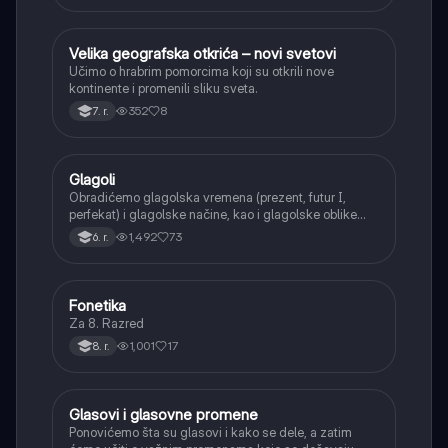
Velika geografska otkrića – novi svetovi
Istorija
Učimo o hrabrim pomorcima koji su otkrili nove
kontinente i promenili sliku sveta.
352
8
7. r.
Glagoli
Srpski jezik
Obradićemo glagolska vremena (prezent, futur I,
perfekat) i glagolske načine, kao i glagolske oblike
(infinitiv, glagolski pridevi i prilozi) i glagolski vid
1,492
73
6. r.
(svršeni i nesvršeni).
Fonetika
Srpski jezik
Za 8. Razred
1,001
17
8. r.
Glasovi i glasovne promene
Srpski jezik
Ponovićemo šta su glasovi i kako se dele, a zatim