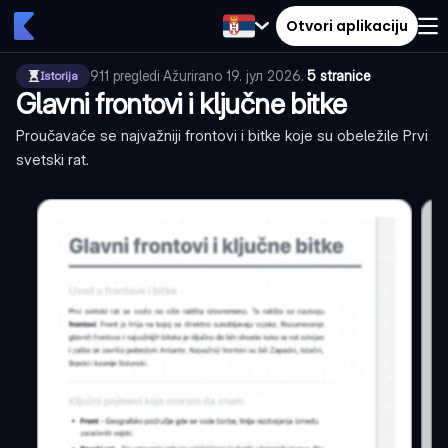
Otvori aplikaciju
911
pregledi
·
Ažurirano
19. јул 2026.
·
5 stranice
Istorija
Glavni frontovi i ključne bitke
Proučavaće se najvažniji frontovi i bitke koje su obeležile Prvi
svetski rat.