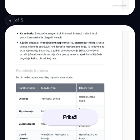
of
5
4
Prikaži