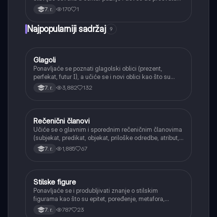
umetnosti i nauke.
170
1
7. r.
Najpopularniji sadržaj
9
Glagoli
Srpski jezik
Ponavljaće se poznati glagolski oblici (prezent,
perfekat, futur I), a učiće se i novi oblici kao što su
aorist, imperfekat, pluskvamperfekat, futur II, kao i
3,882
132
7. r.
glagolski prilozi i pridevi.
Rečenični članovi
Srpski jezik
Učiće se o glavnim i sporednim rečeničnim članovima
(subjekat, predikat, objekat, priloške odredbe, atribut,
apozicija) i njihovoj funkciji.
1,885
67
7. r.
Stilske figure
Srpski jezik
Ponavljaće se i produbljivati znanje o stilskim
figurama kao što su epitet, poređenje, metafora,
personifikacija, hiperbola, onomatopeja, aliteracija i
787
23
7. r.
asonanca, razumevajući njihovu ulogu u tekstu.