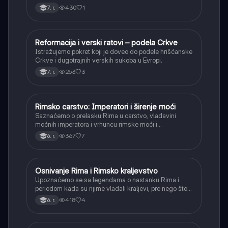
430
1
7. r.
Reformacija i verski ratovi – podela Crkve
Istorija
Istražujemo pokret koji je doveo do podele hrišćanske
Crkve i dugotrajnih verskih sukoba u Evropi.
253
3
7. r.
Rimsko carstvo: Imperatori i širenje moći
Istorija
Saznaćemo o prelasku Rima u carstvo, vladavini
moćnih imperatora i vrhuncu rimske moći i
teritorijalnog širenja.
367
7
6. r.
Osnivanje Rima i Rimsko kraljevstvo
Istorija
Upoznaćemo se sa legendama o nastanku Rima i
periodom kada su njime vladali kraljevi, pre nego što
je postao republika.
418
4
6. r.