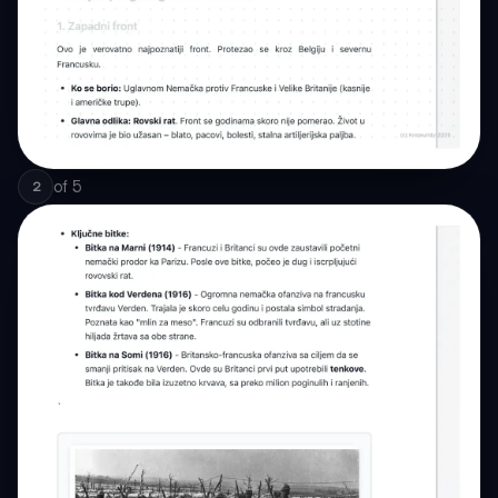
of
5
2