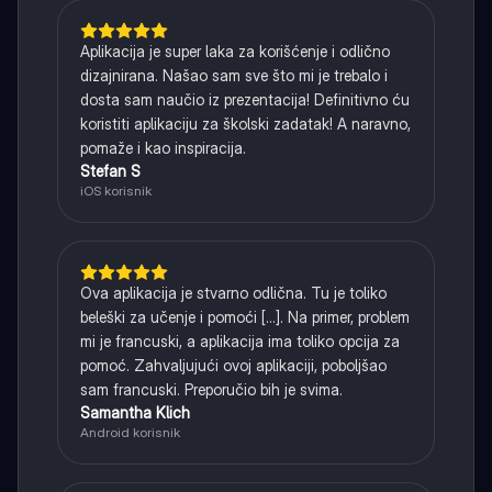
Aplikacija je super laka za korišćenje i odlično
dizajnirana. Našao sam sve što mi je trebalo i
dosta sam naučio iz prezentacija! Definitivno ću
koristiti aplikaciju za školski zadatak! A naravno,
pomaže i kao inspiracija.
Stefan S
iOS korisnik
Ova aplikacija je stvarno odlična. Tu je toliko
beleški za učenje i pomoći [...]. Na primer, problem
mi je francuski, a aplikacija ima toliko opcija za
pomoć. Zahvaljujući ovoj aplikaciji, poboljšao
sam francuski. Preporučio bih je svima.
Samantha Klich
Android korisnik