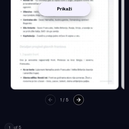
Prikaži
1
/
5
of
5
1