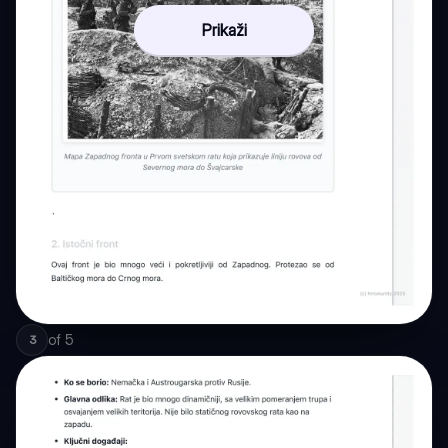
Prikaži
of
5
3