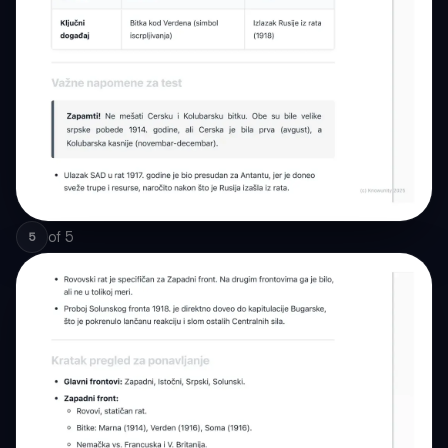
of
5
5