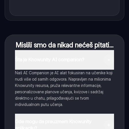
Mislili smo da nikad nećeš pitati...
Šta je Knowunity AI companion?
Naš AI Companion je AI alat fokusiran na učenike koji
nudi više od samih odgovora. Napravljen na milionima
Knowunity resursa, pruža relevantne informacije,
personalizovane planove učenja, kvizove i sadržaj
direktno u chatu, prilagođavajući se tvom
individualnom putu učenja.
Gde mogu da preuzmem Knowunity
aplikaciju?