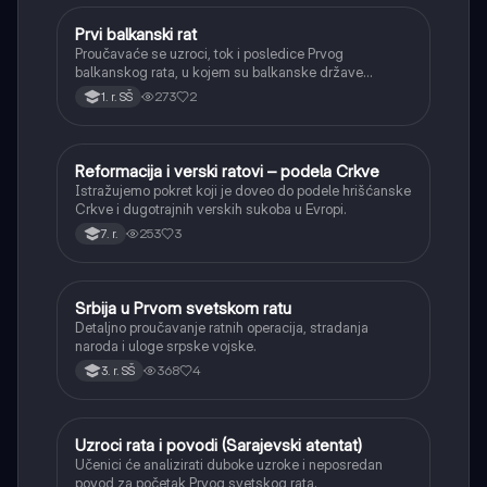
Prvi balkanski rat
Istorija
Proučavaće se uzroci, tok i posledice Prvog
balkanskog rata, u kojem su balkanske države
oslobodile veći deo teritorija od Osmanskog carstva.
273
2
1. r. SŠ
Reformacija i verski ratovi – podela Crkve
Istorija
Istražujemo pokret koji je doveo do podele hrišćanske
Crkve i dugotrajnih verskih sukoba u Evropi.
253
3
7. r.
Srbija u Prvom svetskom ratu
Istorija
Detaljno proučavanje ratnih operacija, stradanja
naroda i uloge srpske vojske.
368
4
3. r. SŠ
Uzroci rata i povodi (Sarajevski atentat)
Istorija
Učenici će analizirati duboke uzroke i neposredan
povod za početak Prvog svetskog rata.