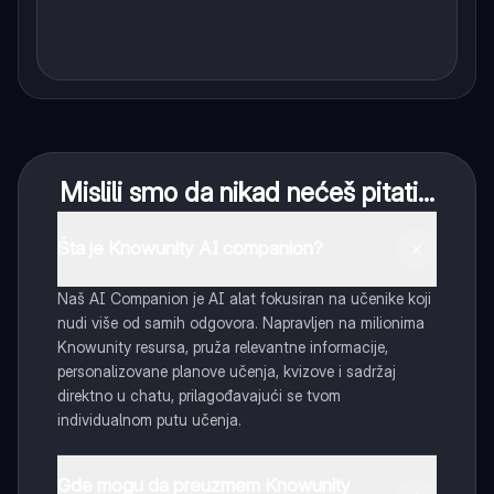
Mislili smo da nikad nećeš pitati...
Šta je Knowunity AI companion?
Naš AI Companion je AI alat fokusiran na učenike koji
nudi više od samih odgovora. Napravljen na milionima
Knowunity resursa, pruža relevantne informacije,
personalizovane planove učenja, kvizove i sadržaj
direktno u chatu, prilagođavajući se tvom
individualnom putu učenja.
Gde mogu da preuzmem Knowunity