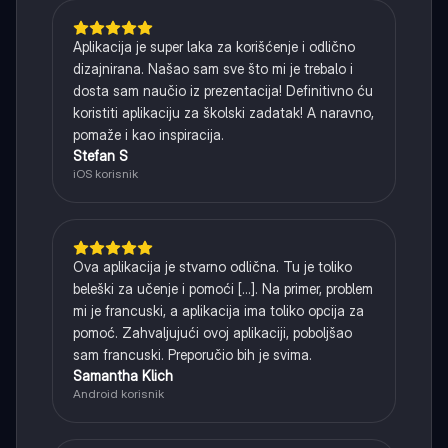
Aplikacija je super laka za korišćenje i odlično
dizajnirana. Našao sam sve što mi je trebalo i
dosta sam naučio iz prezentacija! Definitivno ću
koristiti aplikaciju za školski zadatak! A naravno,
pomaže i kao inspiracija.
Stefan S
iOS korisnik
Ova aplikacija je stvarno odlična. Tu je toliko
beleški za učenje i pomoći [...]. Na primer, problem
mi je francuski, a aplikacija ima toliko opcija za
pomoć. Zahvaljujući ovoj aplikaciji, poboljšao
sam francuski. Preporučio bih je svima.
Samantha Klich
Android korisnik