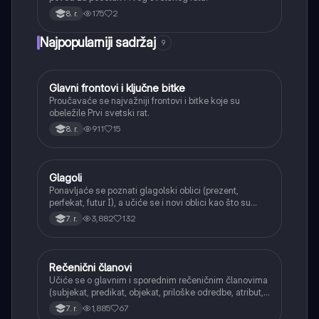
175
2
8. r.
Najpopularniji sadržaj
9
Glavni frontovi i ključne bitke
Istorija
Proučavaće se najvažniji frontovi i bitke koje su
obeležile Prvi svetski rat.
911
15
8. r.
Glagoli
Srpski jezik
Ponavljaće se poznati glagolski oblici (prezent,
perfekat, futur I), a učiće se i novi oblici kao što su
aorist, imperfekat, pluskvamperfekat, futur II, kao i
3,882
132
7. r.
glagolski prilozi i pridevi.
Rečenični članovi
Srpski jezik
Učiće se o glavnim i sporednim rečeničnim članovima
(subjekat, predikat, objekat, priloške odredbe, atribut,
apozicija) i njihovoj funkciji.
1,885
67
7. r.