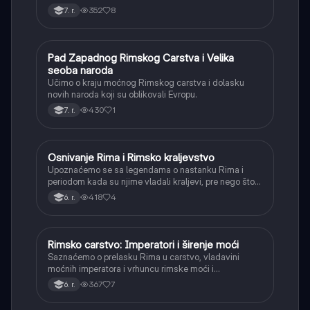
352
8
7. r.
Pad Zapadnog Rimskog Carstva i Velika
Istorija
seoba naroda
Učimo o kraju moćnog Rimskog carstva i dolasku
novih naroda koji su oblikovali Evropu.
430
1
7. r.
Osnivanje Rima i Rimsko kraljevstvo
Istorija
Upoznaćemo se sa legendama o nastanku Rima i
periodom kada su njime vladali kraljevi, pre nego što
je postao republika.
418
4
6. r.
Rimsko carstvo: Imperatori i širenje moći
Istorija
Saznaćemo o prelasku Rima u carstvo, vladavini
moćnih imperatora i vrhuncu rimske moći i
teritorijalnog širenja.
367
7
6. r.