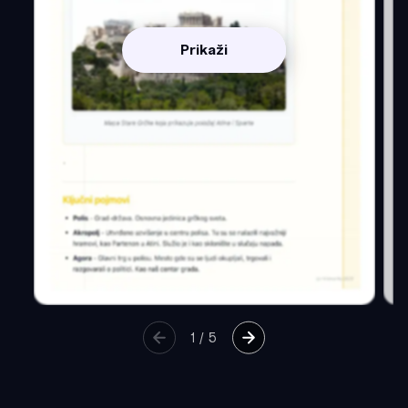
Prikaži
1
/
5