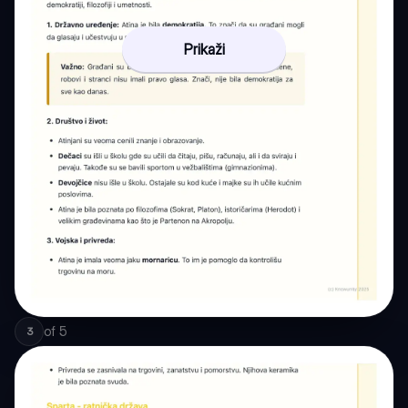
Prikaži
of
5
3