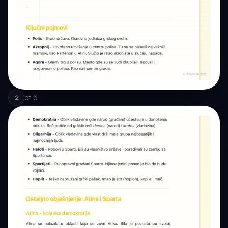
of
5
2