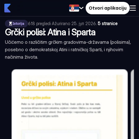
Otvori aplikaciju
618
pregledi
·
Ažurirano
25. јул 2026.
·
5 stranice
Istorija
Grčki polisi: Atina i Sparta
Učićemo o različitim grčkim gradovima-državama (polisima),
posebno o demokratskoj Atini i ratničkoj Sparti, i njihovim
načinima života.