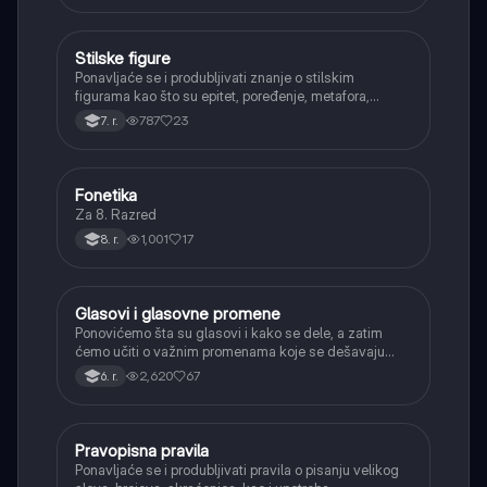
Stilske figure
Srpski jezik
Ponavljaće se i produbljivati znanje o stilskim
figurama kao što su epitet, poređenje, metafora,
personifikacija, hiperbola, onomatopeja, aliteracija i
787
23
7. r.
asonanca, razumevajući njihovu ulogu u tekstu.
Fonetika
Srpski jezik
Za 8. Razred
1,001
17
8. r.
Glasovi i glasovne promene
Srpski jezik
Ponovićemo šta su glasovi i kako se dele, a zatim
ćemo učiti o važnim promenama koje se dešavaju
kada se glasovi nađu jedan pored drugog u rečima
2,620
67
6. r.
(npr. jednačenje suglasnika po zvučnosti i mestu
tvorbe).
Pravopisna pravila
Srpski jezik
Ponavljaće se i produbljivati pravila o pisanju velikog