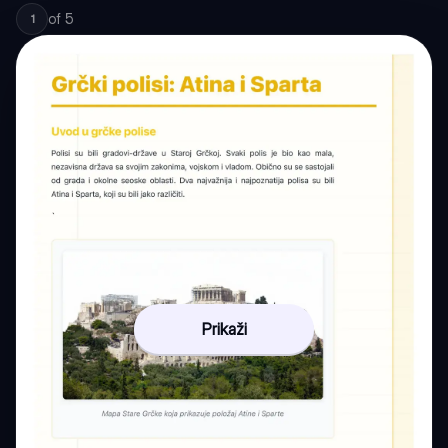
of
5
1
Prikaži