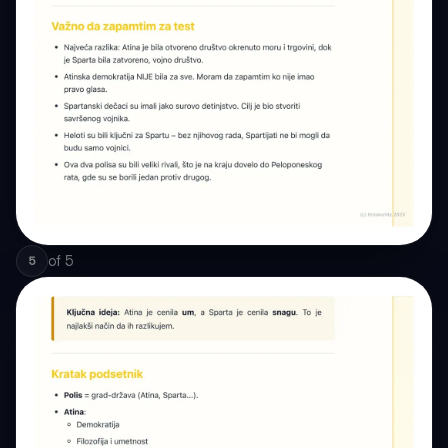
of
5
5