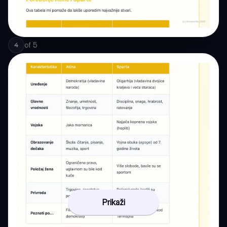
of
5
4
Prikaži