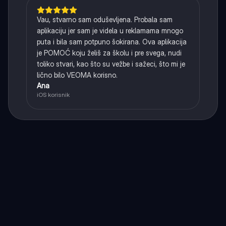
Vau, stvarno sam oduševljena. Probala sam
aplikaciju jer sam je videla u reklamama mnogo
puta i bila sam potpuno šokirana. Ova aplikacija
je POMOĆ koju želiš za školu i pre svega, nudi
toliko stvari, kao što su vežbe i sažeci, što mi je
lično bilo VEOMA korisno.
Ana
iOS korisnik