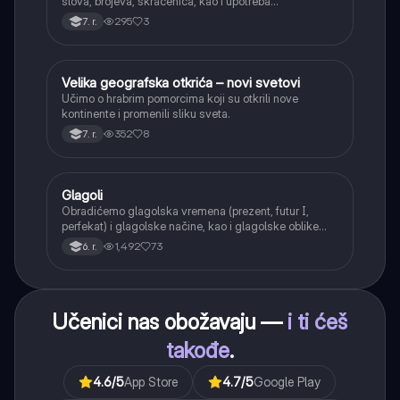
slova, brojeva, skraćenica, kao i upotreba
interpunkcije, sa posebnim fokusom na zarez u
295
3
7. r.
složenoj rečenici.
Velika geografska otkrića – novi svetovi
Istorija
Učimo o hrabrim pomorcima koji su otkrili nove
kontinente i promenili sliku sveta.
352
8
7. r.
Glagoli
Srpski jezik
Obradićemo glagolska vremena (prezent, futur I,
perfekat) i glagolske načine, kao i glagolske oblike
(infinitiv, glagolski pridevi i prilozi) i glagolski vid
1,492
73
6. r.
(svršeni i nesvršeni).
Učenici nas obožavaju —
i ti ćeš
takođe
.
4.6
/5
App Store
4.7
/5
Google Play