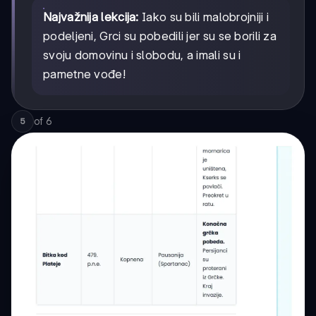
Najvažnija lekcija:
Iako su bili malobrojniji i
podeljeni, Grci su pobedili jer su se borili za
svoju domovinu i slobodu, a imali su i
pametne vođe!
of
6
5