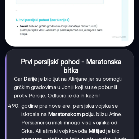
Prvi persijski pohod - Maratonska
bitka
Car
Darije
je bio ljut na Atinjane jer su pomogli
grčkim gradovima u Joniji koji su se pobunili
protiv Persije. Odlučio je da ih kazni!
godine pre nove ere, persijska vojska se
iskrcala na
Maratonskom polju
, blizu Atine.
Persijanci su imali mnogo više vojnika od
Grka. Ali atinski vojskovođa
Miltijad
je bio