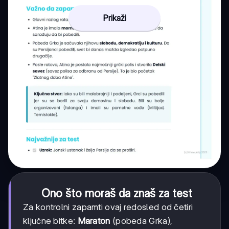
Prikaži
Ono što moraš da znaš za test
Za kontrolni zapamti ovaj redosled od četiri
ključne bitke:
Maraton
(pobeda Grka),