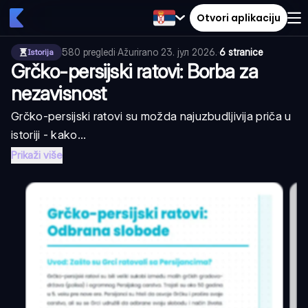
Otvori aplikaciju
580
pregledi
·
Ažurirano
23. јул 2026.
·
6 stranice
Istorija
Grčko-persijski ratovi: Borba za
nezavisnost
Grčko-persijski ratovi su možda najuzbudljivija priča u
istoriji - kako...
Prikaži više