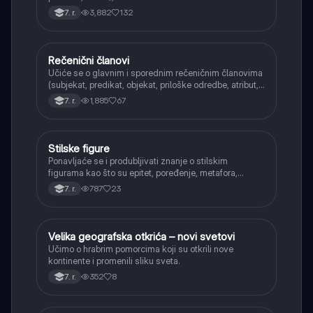
aorist, imperfekat, pluskvamperfekat, futur II, kao i
3,882
132
7. r.
glagolski prilozi i pridevi.
Rečenični članovi
Srpski jezik
Učiće se o glavnim i sporednim rečeničnim članovima
(subjekat, predikat, objekat, priloške odredbe, atribut,
apozicija) i njihovoj funkciji.
1,885
67
7. r.
Stilske figure
Srpski jezik
Ponavljaće se i produbljivati znanje o stilskim
figurama kao što su epitet, poređenje, metafora,
personifikacija, hiperbola, onomatopeja, aliteracija i
787
23
7. r.
asonanca, razumevajući njihovu ulogu u tekstu.
Velika geografska otkrića – novi svetovi
Istorija
Učimo o hrabrim pomorcima koji su otkrili nove
kontinente i promenili sliku sveta.
352
8
7. r.