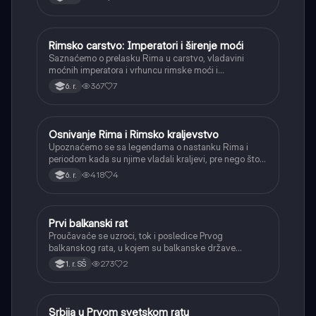
Rimsko carstvo: Imperatori i širenje moći
Istorija
Saznaćemo o prelasku Rima u carstvo, vladavini
moćnih imperatora i vrhuncu rimske moći i
teritorijalnog širenja.
367
7
6. r.
Osnivanje Rima i Rimsko kraljevstvo
Istorija
Upoznaćemo se sa legendama o nastanku Rima i
periodom kada su njime vladali kraljevi, pre nego što
je postao republika.
418
4
6. r.
Prvi balkanski rat
Istorija
Proučavaće se uzroci, tok i posledice Prvog
balkanskog rata, u kojem su balkanske države
oslobodile veći deo teritorija od Osmanskog carstva.
273
2
1. r. SŠ
Srbija u Prvom svetskom ratu
Istorija