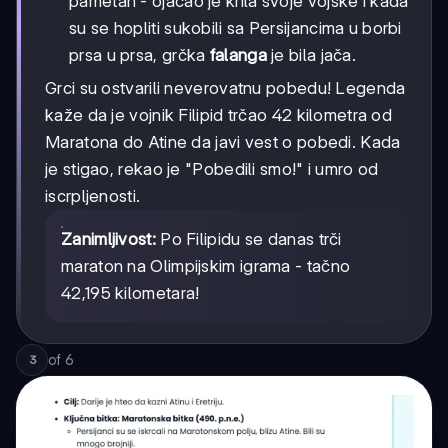
pametan - ojačao je krila svoje vojske i kada
su se hopliti sukobili sa Persijancima u borbi
prsa u prsa, grčka
falanga
je bila jača.
Grci su ostvarili neverovatnu pobedu! Legenda
kaže da je vojnik Filipid trčao 42 kilometra od
Maratona do Atine da javi vest o pobedi. Kada
je stigao, rekao je "Pobedili smo!" i umro od
iscrpljenosti.
Zanimljivost:
Po Filipidu se danas trči
maraton na Olimpijskim igrama - tačno
42,195 kilometara!
of
6
3