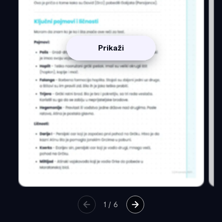
Prikaži
1
/
6