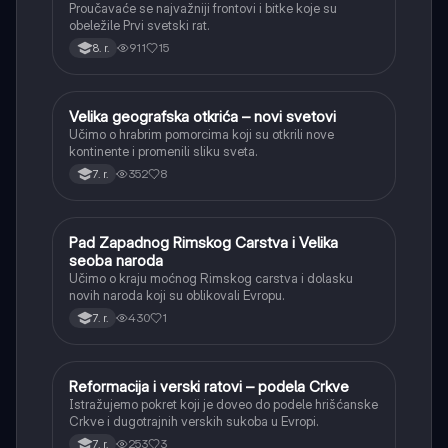
Proučavaće se najvažniji frontovi i bitke koje su
obeležile Prvi svetski rat.
911
15
8. r.
Velika geografska otkrića – novi svetovi
Istorija
Učimo o hrabrim pomorcima koji su otkrili nove
kontinente i promenili sliku sveta.
352
8
7. r.
Pad Zapadnog Rimskog Carstva i Velika
Istorija
seoba naroda
Učimo o kraju moćnog Rimskog carstva i dolasku
novih naroda koji su oblikovali Evropu.
430
1
7. r.
Reformacija i verski ratovi – podela Crkve
Istorija
Istražujemo pokret koji je doveo do podele hrišćanske
Crkve i dugotrajnih verskih sukoba u Evropi.
253
3
7. r.