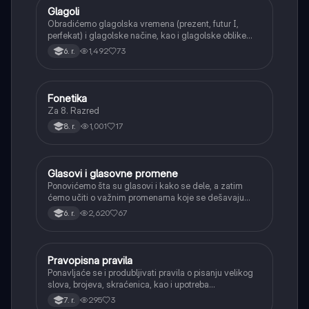
Glagoli
Srpski jezik
Obradićemo glagolska vremena (prezent, futur I,
perfekat) i glagolske načine, kao i glagolske oblike
(infinitiv, glagolski pridevi i prilozi) i glagolski vid
1,492
73
6. r.
(svršeni i nesvršeni).
Fonetika
Srpski jezik
Za 8. Razred
1,001
17
8. r.
Glasovi i glasovne promene
Srpski jezik
Ponovićemo šta su glasovi i kako se dele, a zatim
ćemo učiti o važnim promenama koje se dešavaju
kada se glasovi nađu jedan pored drugog u rečima
2,620
67
6. r.
(npr. jednačenje suglasnika po zvučnosti i mestu
tvorbe).
Pravopisna pravila
Srpski jezik
Ponavljaće se i produbljivati pravila o pisanju velikog
slova, brojeva, skraćenica, kao i upotreba
interpunkcije, sa posebnim fokusom na zarez u
295
3
7. r.
složenoj rečenici.