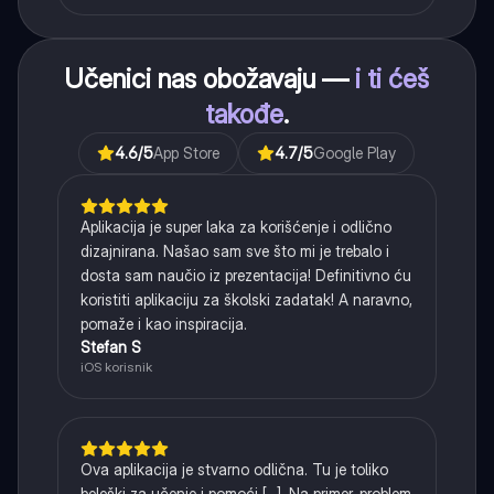
Učenici nas obožavaju —
i ti ćeš
takođe
.
4.6
/5
App Store
4.7
/5
Google Play
Aplikacija je super laka za korišćenje i odlično
dizajnirana. Našao sam sve što mi je trebalo i
dosta sam naučio iz prezentacija! Definitivno ću
koristiti aplikaciju za školski zadatak! A naravno,
pomaže i kao inspiracija.
Stefan S
iOS korisnik
Ova aplikacija je stvarno odlična. Tu je toliko
beleški za učenje i pomoći [...]. Na primer, problem