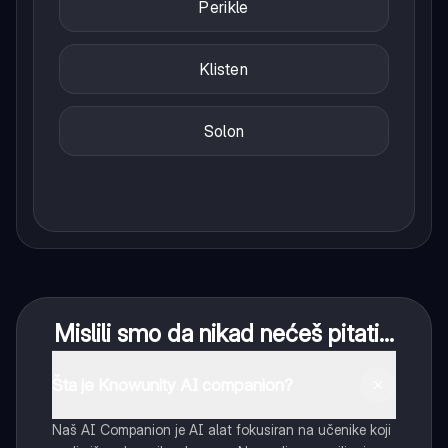
Perikle
Klisten
Solon
Mislili smo da nikad nećeš pitati...
Šta je Knowunity AI companion?
Naš AI Companion je AI alat fokusiran na učenike koji