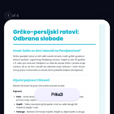
of
6
1
Prikaži