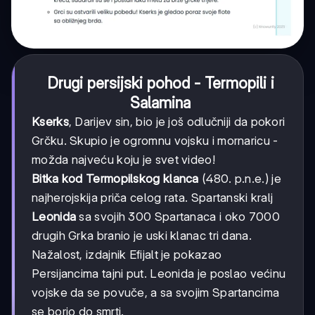
Drugi persijski pohod - Termopili i
Salamina
Kserks
, Darijev sin, bio je još odlučniji da pokori
Grčku. Skupio je ogromnu vojsku i mornaricu -
možda najveću koju je svet video!
Bitka kod Termopilskog klanca
(480. p.n.e.) je
najherojskija priča celog rata. Spartanski kralj
Leonida
sa svojih 300 Spartanaca i oko 7000
drugih Grka branio je uski klanac tri dana.
Nažalost, izdajnik Efijalt je pokazao
Persijancima tajni put. Leonida je poslao većinu
vojske da se povuče, a sa svojim Spartancima
se borio do smrti.