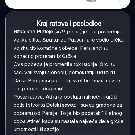
Kraj ratova i posledice
Bitka kod Plateje
(479. p.n.e.) je bila poslednja
velika bitka. Spartanac Pausanija je vodio grčku
vojsku do konačne pobede. Persijanci su
konačno proterani iz Grčke!
Ova pobeda je promenila tok istorije. Grci su
sačuvali svoju slobodu, demokratiju i kulturu.
Da su Persijanci pobedili, svet bi danas možda
bio potpuno drugačiji!
Posle ratova,
Atina
je postala najmoćniji grčki
polis i stvorila
Delski savez
- savez gradova za
odbranu od Persije. To je bio početak "Zlatnog
doba Atine" kada su nastala najveća dela grčke
umetnosti i filozofije.