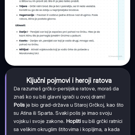
Ključni pojmovi i heroji ratova
Da razumeš grčko-persijske ratove, moraš da
znaš ko su bili glavni igrači u ovoj drami!
Polis
je bio grad-država u Staroj Grčkoj, kao što
su Atina ili Sparta. Svaki polis je imao svoju
vojsku i svoje zakone.
Hopliti
su bili grčki ratnici
sa velikim okruglim štitovima i kopljima, a kada