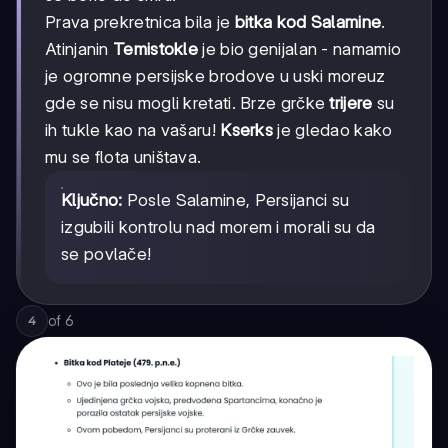
Prava prekretnica bila je
bitka kod Salamine
.
Atinjanin
Temistokle
je bio genijalan - namamio
je ogromne persijske brodove u uski moreuz
gde se nisu mogli kretati. Brze grčke
trijere
su
ih tukle kao na vašaru!
Kserks
je gledao kako
mu se flota uništava.
Ključno:
Posle Salamine, Persijanci su
izgubili kontrolu nad morem i morali su da
se povlače!
of
6
4