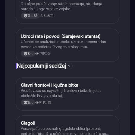
Detaljno proučavanje ratnih operacija, stradanja
naroda i uloge srpske vojske.
368
4
3. r. SŠ
Uzroci rata i povodi (Sarajevski atentat)
Istorija
Učenici će analizirati duboke uzroke i neposredan
povod za početak Prvog svetskog rata.
175
2
8. r.
Najpopularniji sadržaj
9
Glavni frontovi i ključne bitke
Istorija
Proučavaće se najvažniji frontovi i bitke koje su
obeležile Prvi svetski rat.
911
15
8. r.
Glagoli
Srpski jezik
Ponavljaće se poznati glagolski oblici (prezent,
perfekat, futur I), a učiće se i novi oblici kao što su