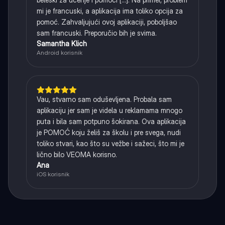
mi je francuski, a aplikacija ima toliko opcija za
pomoć. Zahvaljujući ovoj aplikaciji, poboljšao
sam francuski. Preporučio bih je svima.
Samantha Klich
Android korisnik
Vau, stvarno sam oduševljena. Probala sam
aplikaciju jer sam je videla u reklamama mnogo
puta i bila sam potpuno šokirana. Ova aplikacija
je POMOĆ koju želiš za školu i pre svega, nudi
toliko stvari, kao što su vežbe i sažeci, što mi je
lično bilo VEOMA korisno.
Ana
iOS korisnik