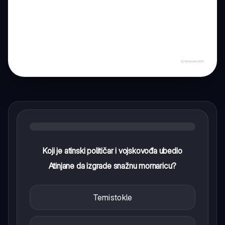
Koji je atinski političar i vojskovođa ubedio
Atinjane da izgrade snažnu mornaricu?
Temistokle