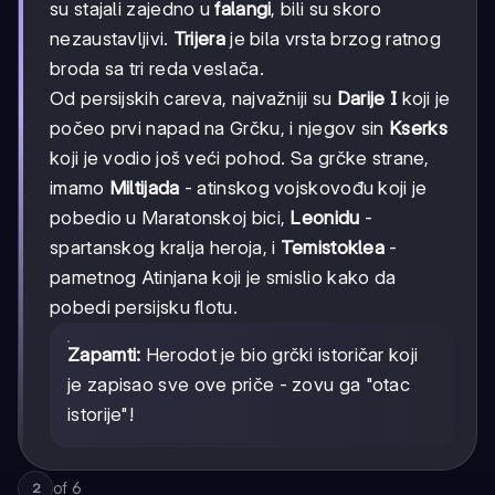
su stajali zajedno u
falangi
, bili su skoro
nezaustavljivi.
Trijera
je bila vrsta brzog ratnog
broda sa tri reda veslača.
Od persijskih careva, najvažniji su
Darije I
koji je
počeo prvi napad na Grčku, i njegov sin
Kserks
koji je vodio još veći pohod. Sa grčke strane,
imamo
Miltijada
- atinskog vojskovođu koji je
pobedio u Maratonskoj bici,
Leonidu
-
spartanskog kralja heroja, i
Temistoklea
-
pametnog Atinjana koji je smislio kako da
pobedi persijsku flotu.
Zapamti:
Herodot je bio grčki istoričar koji
je zapisao sve ove priče - zovu ga "otac
istorije"!
of
6
2