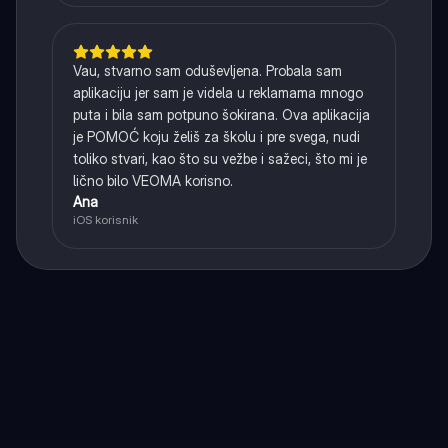
Vau, stvarno sam oduševljena. Probala sam
aplikaciju jer sam je videla u reklamama mnogo
puta i bila sam potpuno šokirana. Ova aplikacija
je POMOĆ koju želiš za školu i pre svega, nudi
toliko stvari, kao što su vežbe i sažeci, što mi je
lično bilo VEOMA korisno.
Ana
iOS korisnik