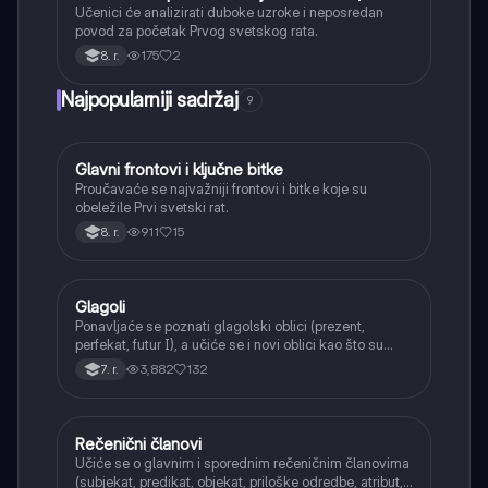
Učenici će analizirati duboke uzroke i neposredan
povod za početak Prvog svetskog rata.
175
2
8. r.
Najpopularniji sadržaj
9
Glavni frontovi i ključne bitke
Istorija
Proučavaće se najvažniji frontovi i bitke koje su
obeležile Prvi svetski rat.
911
15
8. r.
Glagoli
Srpski jezik
Ponavljaće se poznati glagolski oblici (prezent,
perfekat, futur I), a učiće se i novi oblici kao što su
aorist, imperfekat, pluskvamperfekat, futur II, kao i
3,882
132
7. r.
glagolski prilozi i pridevi.
Rečenični članovi
Srpski jezik
Učiće se o glavnim i sporednim rečeničnim članovima
(subjekat, predikat, objekat, priloške odredbe, atribut,