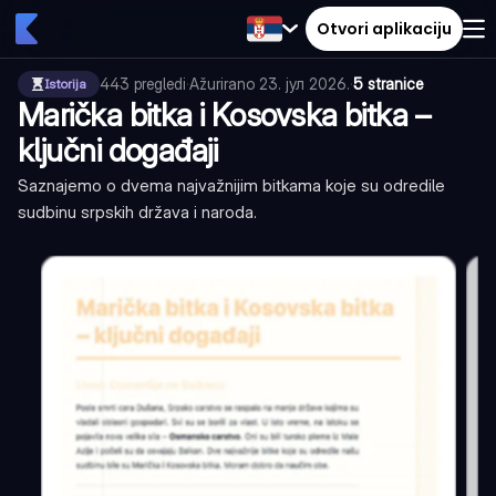
Otvori aplikaciju
443
pregledi
·
Ažurirano
23. јул 2026.
·
5 stranice
Istorija
Marička bitka i Kosovska bitka –
ključni događaji
Saznajemo o dvema najvažnijim bitkama koje su odredile
sudbinu srpskih država i naroda.