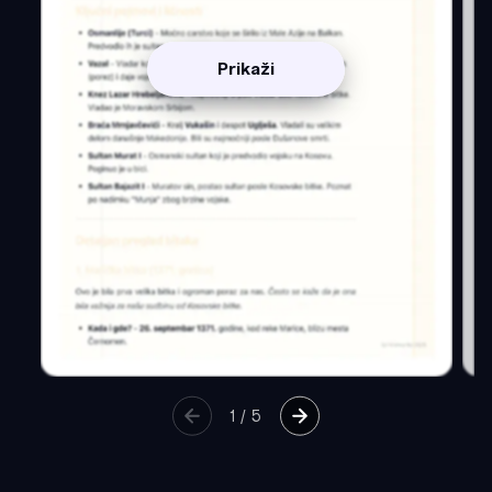
Prikaži
1
/
5