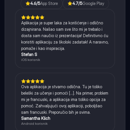
4.6
/5
App Store
4.7
/5
Google Play
Aplikacija je super laka za korišćenje i odlično
dizajnirana. Našao sam sve što mi je trebalo i
dosta sam naučio iz prezentacija! Definitivno ću
koristiti aplikaciju za školski zadatak! A naravno,
pomaže i kao inspiracija.
Stefan S
iOS korisnik
Ova aplikacija je stvarno odlična. Tu je toliko
beleški za učenje i pomoći [...]. Na primer, problem
mi je francuski, a aplikacija ima toliko opcija za
pomoć. Zahvaljujući ovoj aplikaciji, poboljšao
sam francuski. Preporučio bih je svima.
Samantha Klich
Android korisnik