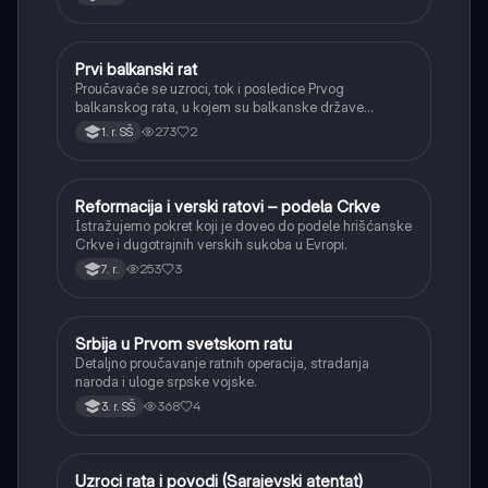
Prvi balkanski rat
Istorija
Proučavaće se uzroci, tok i posledice Prvog
balkanskog rata, u kojem su balkanske države
oslobodile veći deo teritorija od Osmanskog carstva.
273
2
1. r. SŠ
Reformacija i verski ratovi – podela Crkve
Istorija
Istražujemo pokret koji je doveo do podele hrišćanske
Crkve i dugotrajnih verskih sukoba u Evropi.
253
3
7. r.
Srbija u Prvom svetskom ratu
Istorija
Detaljno proučavanje ratnih operacija, stradanja
naroda i uloge srpske vojske.
368
4
3. r. SŠ
Uzroci rata i povodi (Sarajevski atentat)
Istorija