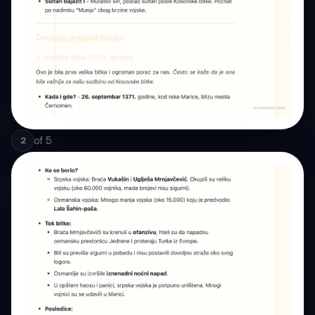
of
5
2