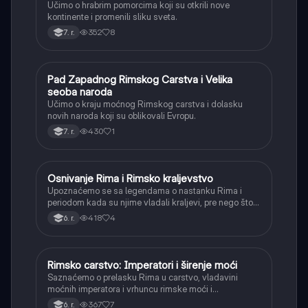
Učimo o hrabrim pomorcima koji su otkrili nove
kontinente i promenili sliku sveta.
352
8
7. r.
Pad Zapadnog Rimskog Carstva i Velika
Istorija
seoba naroda
Učimo o kraju moćnog Rimskog carstva i dolasku
novih naroda koji su oblikovali Evropu.
430
1
7. r.
Osnivanje Rima i Rimsko kraljevstvo
Istorija
Upoznaćemo se sa legendama o nastanku Rima i
periodom kada su njime vladali kraljevi, pre nego što
je postao republika.
418
4
6. r.
Rimsko carstvo: Imperatori i širenje moći
Istorija
Saznaćemo o prelasku Rima u carstvo, vladavini
moćnih imperatora i vrhuncu rimske moći i
teritorijalnog širenja.
367
7
6. r.