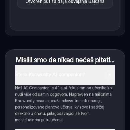
Otvoren put za dalja osvajanja Balkana
Mislili smo da nikad nećeš pitati...
Šta je Knowunity AI companion?
Naš AI Companion je AI alat fokusiran na učenike koji
nudi više od samih odgovora. Napravljen na milionima
Knowunity resursa, pruža relevantne informacije,
personalizovane planove učenja, kvizove i sadržaj
direktno u chatu, prilagođavajući se tvom
individualnom putu učenja.