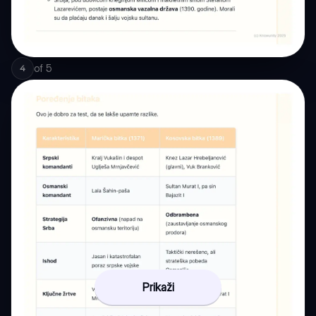
of
5
4
Prikaži