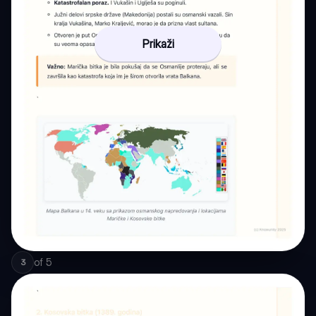
Prikaži
of
5
3