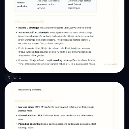
of
5
5