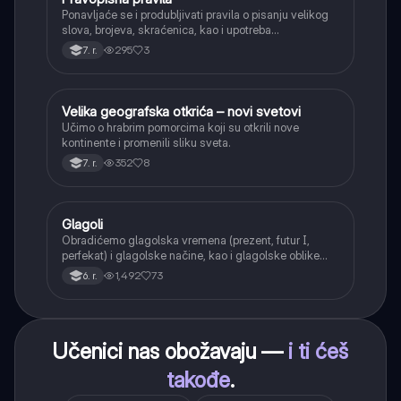
Ponavljaće se i produbljivati pravila o pisanju velikog
slova, brojeva, skraćenica, kao i upotreba
interpunkcije, sa posebnim fokusom na zarez u
295
3
7. r.
složenoj rečenici.
Velika geografska otkrića – novi svetovi
Istorija
Učimo o hrabrim pomorcima koji su otkrili nove
kontinente i promenili sliku sveta.
352
8
7. r.
Glagoli
Srpski jezik
Obradićemo glagolska vremena (prezent, futur I,
perfekat) i glagolske načine, kao i glagolske oblike
(infinitiv, glagolski pridevi i prilozi) i glagolski vid
1,492
73
6. r.
(svršeni i nesvršeni).
Učenici nas obožavaju —
i ti ćeš
takođe
.