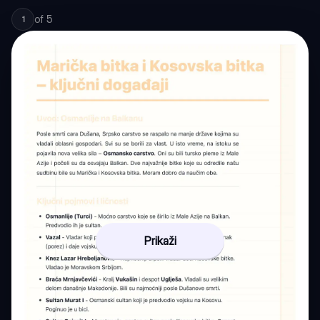
of
5
1
Prikaži