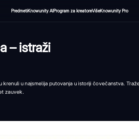
Predmeti
Knowunity AI
Program za kreatore
Više
Knowunity Pro
 – istraži
krenuli u najsmelija putovanja u istoriji čovečanstva. Traže
vet zauvek.