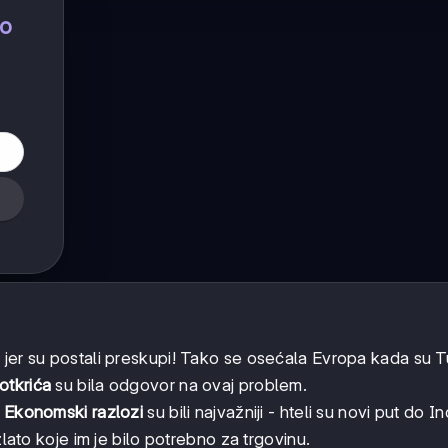
no
 jer su postali preskupi! Tako se osećala Evropa kada su T
otkrića
su bila odgovor na ovaj problem.
.
Ekonomski razlozi
su bili najvažniji - hteli su novi put do In
zlato koje im je bilo potrebno za trgovinu.