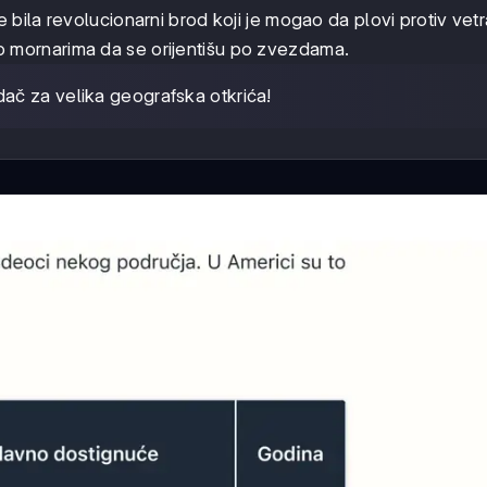
e bila revolucionarni brod koji je mogao da plovi protiv vetr
 mornarima da se orijentišu po zvezdama.
ač za velika geografska otkrića!