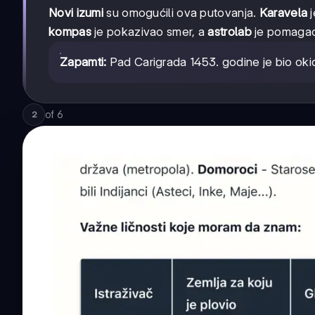
Novi izumi
su omogućili ova putovanja.
Karavela
j
kompas
je pokazivao smer, a
astrolab
je pomagao
Zapamti:
Pad Carigrada 1453. godine je bio okid
of
6
2