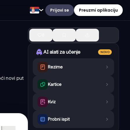
Prijavi se
Preuzmi aplikaciju
8
AI alati za učenje
NOVO
Rezime
ći novi put
Kartice
Kviz
Probni ispit