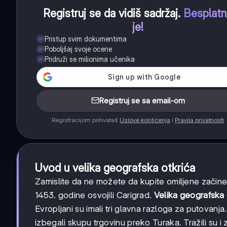
Registruj se da vidiš sadržaj
.
Besplat
je!
Pristup svim dokumentima
Poboljšaj svoje ocene
Pridruži se milionima učenika
Registruj se sa email-om
Registracijom prihvataš
Uslove korišćenja
i
Pravila privatnosti
Uvod u velika geografska otkrića
Zamislite da ne možete da kupite omiljene začine
1453. godine osvojili Carigrad.
Velika geografska 
Evropljani su imali tri glavna razloga za putovanja
izbegali skupu trgovinu preko Turaka. Tražili su i 