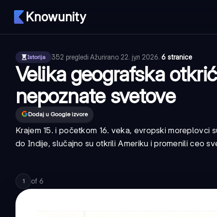
Knowunity
352
pregledi
·
Ažurirano
22. јул 2026.
·
6 stranice
Istorija
Velika geografska otkrića
nepoznate svetove
Dodaj u Google izvore
Krajem 15. i početkom 16. veka, evropski moreplovci su 
do Indije, slučajno su otkrili Ameriku i promenili ceo s
of
6
1