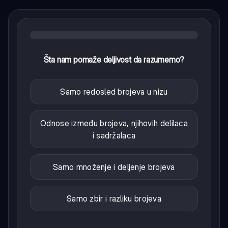
Šta nam pomaže deljivost da razumemo?
Samo redosled brojeva u nizu
Odnose između brojeva, njihovih delilaca
i sadržalaca
Samo množenje i deljenje brojeva
Samo zbir i razliku brojeva