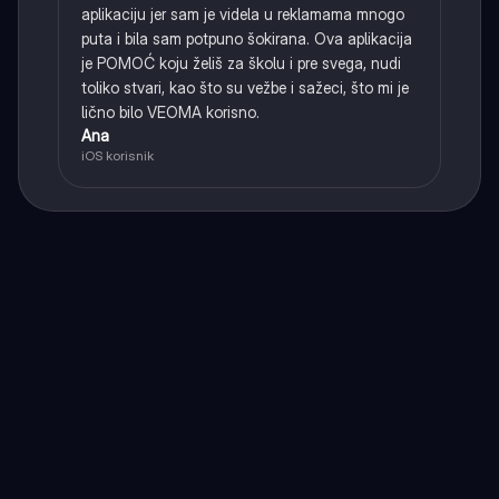
aplikaciju jer sam je videla u reklamama mnogo
puta i bila sam potpuno šokirana. Ova aplikacija
je POMOĆ koju želiš za školu i pre svega, nudi
toliko stvari, kao što su vežbe i sažeci, što mi je
lično bilo VEOMA korisno.
Ana
iOS korisnik