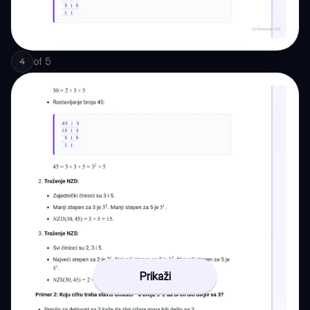
of
5
4
Prikaži