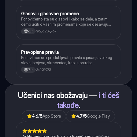
Glasovi i glasovne promene
Srpski jezik
Ponovićemo šta su glasovi i kako se dele, a zatim
ćemo učiti o važnim promenama koje se dešavaju
kada se glasovi nađu jedan pored drugog u rečima
2,620
67
6. r.
(npr. jednačenje suglasnika po zvučnosti i mestu
tvorbe).
Pravopisna pravila
Srpski jezik
Ponavljaće se i produbljivati pravila o pisanju velikog
slova, brojeva, skraćenica, kao i upotreba
interpunkcije, sa posebnim fokusom na zarez u
295
3
7. r.
složenoj rečenici.
Učenici nas obožavaju —
i ti ćeš
takođe
.
4.6
/5
App Store
4.7
/5
Google Play
Aplikacija je super laka za korišćenje i odlično