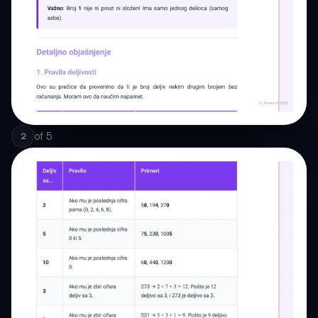
of
5
2