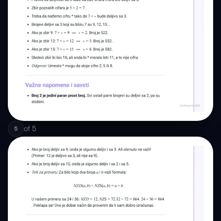
of
5
5