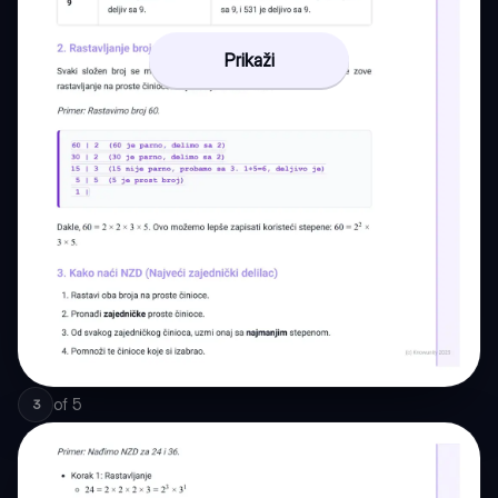
Prikaži
of
5
3