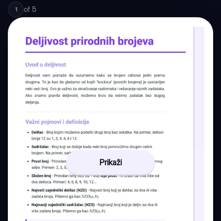
of
5
1
Prikaži