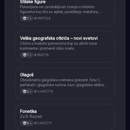
Stilske figure
Srpski jezik
Ponavljaće se i produbljivati znanje o stilskim
figurama kao što su epitet, poređenje, metafora,
personifikacija, hiperbola, onomatopeja, aliteracija i
787
23
7. r.
asonanca, razumevajući njihovu ulogu u tekstu.
Velika geografska otkrića – novi svetovi
Istorija
Učimo o hrabrim pomorcima koji su otkrili nove
kontinente i promenili sliku sveta.
352
8
7. r.
Glagoli
Srpski jezik
Obradićemo glagolska vremena (prezent, futur I,
perfekat) i glagolske načine, kao i glagolske oblike
(infinitiv, glagolski pridevi i prilozi) i glagolski vid
1,492
73
6. r.
(svršeni i nesvršeni).
Fonetika
Srpski jezik
Za 8. Razred
1,001
17
8. r.