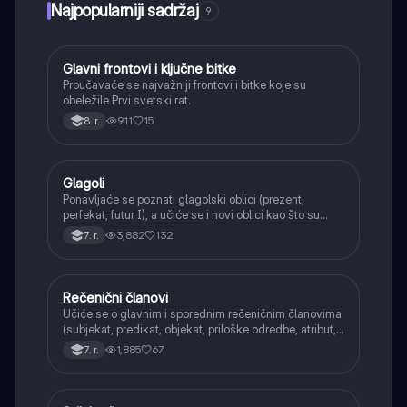
Najpopularniji sadržaj
9
Glavni frontovi i ključne bitke
Istorija
Proučavaće se najvažniji frontovi i bitke koje su
obeležile Prvi svetski rat.
911
15
8. r.
Glagoli
Srpski jezik
Ponavljaće se poznati glagolski oblici (prezent,
perfekat, futur I), a učiće se i novi oblici kao što su
aorist, imperfekat, pluskvamperfekat, futur II, kao i
3,882
132
7. r.
glagolski prilozi i pridevi.
Rečenični članovi
Srpski jezik
Učiće se o glavnim i sporednim rečeničnim članovima
(subjekat, predikat, objekat, priloške odredbe, atribut,
apozicija) i njihovoj funkciji.
1,885
67
7. r.