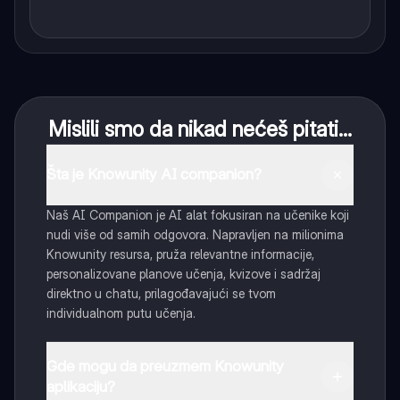
Mislili smo da nikad nećeš pitati...
Šta je Knowunity AI companion?
Naš AI Companion je AI alat fokusiran na učenike koji
nudi više od samih odgovora. Napravljen na milionima
Knowunity resursa, pruža relevantne informacije,
personalizovane planove učenja, kvizove i sadržaj
direktno u chatu, prilagođavajući se tvom
individualnom putu učenja.
Gde mogu da preuzmem Knowunity
aplikaciju?