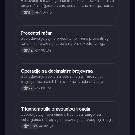
Rešavanje linearnih jednačina različitih oblika i analiza
broja rešenja (jedinstveno, beskonačno mnogo, nema
rešenja).
770
15
8. r.
Procentni račun
Matematika
Savladavanje pojma procenta i primena procentnog
računa za rešavanje problema iz svakodnevnog
života, kao što su popusti, kamate i povećanja.
498
4
7. r.
Operacije sa decimalnim brojevima
Matematika
Savladavanje sabiranja, oduzimanja, množenja i
deljenja decimalnih brojeva, kao i zaokruživanje
decimalnih brojeva.
712
14
6. r.
Trigonometrija pravouglog trougla
Matematika
Uvođenje pojmova sinusa, kosinusa, tangensa i
kotangensa oštrog ugla, rešavanje pravouglog trougla
i primena osnovnih trigonometrijskih identiteta.
381
0
1. r. SŠ