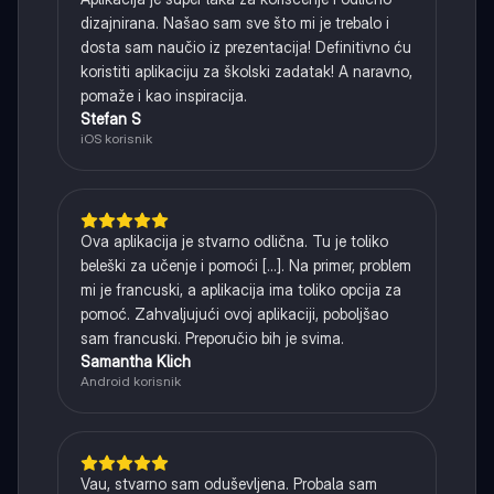
dizajnirana. Našao sam sve što mi je trebalo i
dosta sam naučio iz prezentacija! Definitivno ću
koristiti aplikaciju za školski zadatak! A naravno,
pomaže i kao inspiracija.
Stefan S
iOS korisnik
Ova aplikacija je stvarno odlična. Tu je toliko
beleški za učenje i pomoći [...]. Na primer, problem
mi je francuski, a aplikacija ima toliko opcija za
pomoć. Zahvaljujući ovoj aplikaciji, poboljšao
sam francuski. Preporučio bih je svima.
Samantha Klich
Android korisnik
Vau, stvarno sam oduševljena. Probala sam