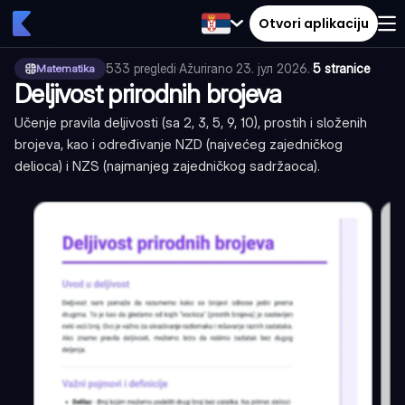
Otvori aplikaciju
533
pregledi
·
Ažurirano
23. јул 2026.
·
5 stranice
Matematika
Deljivost prirodnih brojeva
Učenje pravila deljivosti (sa 2, 3, 5, 9, 10), prostih i složenih
brojeva, kao i određivanje NZD (najvećeg zajedničkog
delioca) i NZS (najmanjeg zajedničkog sadržaoca).