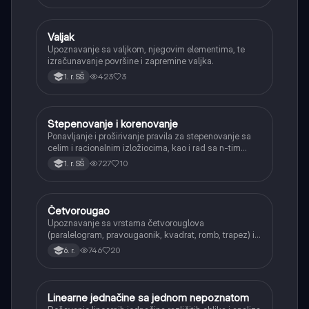
Valjak
Matematika
Upoznavanje sa valjkom, njegovim elementima, te
izračunavanje površine i zapremine valjka.
423
3
1. r. SŠ
Stepenovanje i korenovanje
Matematika
Ponavljanje i proširivanje pravila za stepenovanje sa
celim i racionalnim izložiocima, kao i rad sa n-tim
korenima i racionalizacijom imenioca.
727
10
1. r. SŠ
Četvorougao
Matematika
Upoznavanje sa vrstama četvorouglova
(paralelogram, pravougaonik, kvadrat, romb, trapez) i
njihovim osnovnim svojstvima.
746
20
6. r.
Linearne jednačine sa jednom nepoznatom
Matematika