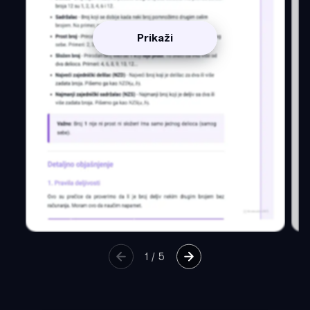
Prikaži
1
/
5