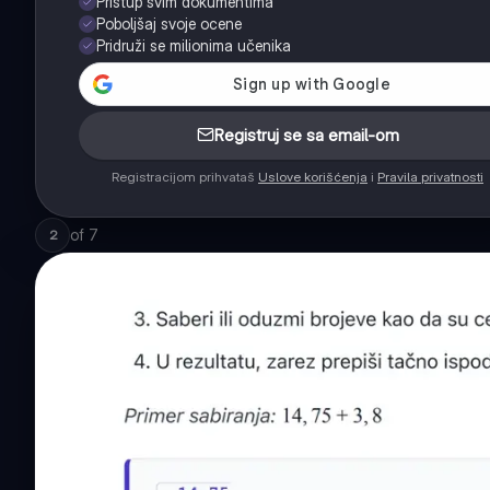
Pristup svim dokumentima
Poboljšaj svoje ocene
Pridruži se milionima učenika
Registruj se sa email-om
Registracijom prihvataš
Uslove korišćenja
i
Pravila privatnosti
of
7
2