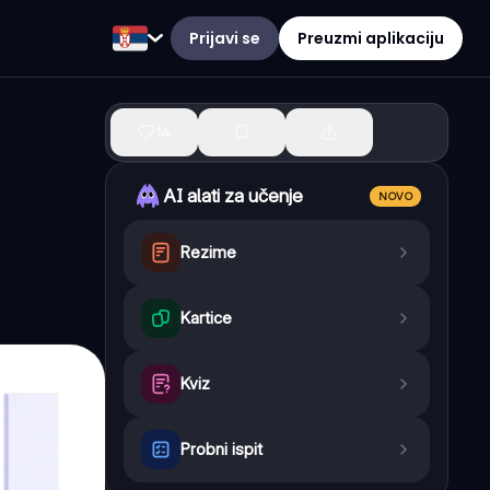
Prijavi se
Preuzmi aplikaciju
14
AI alati za učenje
NOVO
Rezime
Kartice
Kviz
Probni ispit