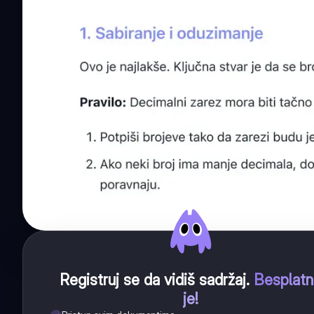
Registruj se da vidiš sadržaj
.
Besplat
je!