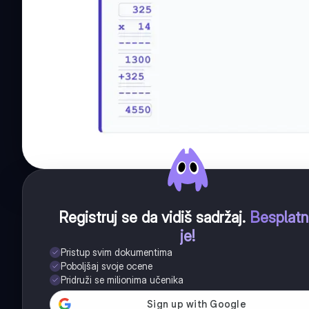
Registruj se da vidiš sadržaj
.
Besplat
je!
Pristup svim dokumentima
Poboljšaj svoje ocene
Pridruži se milionima učenika