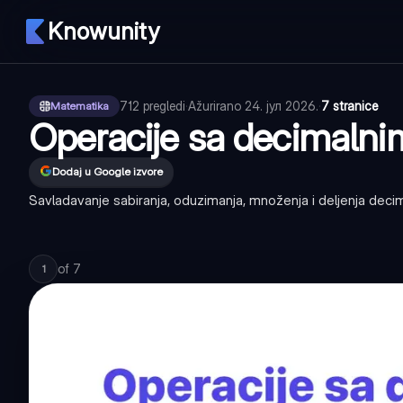
Knowunity
712
pregledi
·
Ažurirano
24. јул 2026.
·
7 stranice
Matematika
Operacije sa decimalni
Dodaj u Google izvore
Savladavanje sabiranja, oduzimanja, množenja i deljenja decim
of
7
1