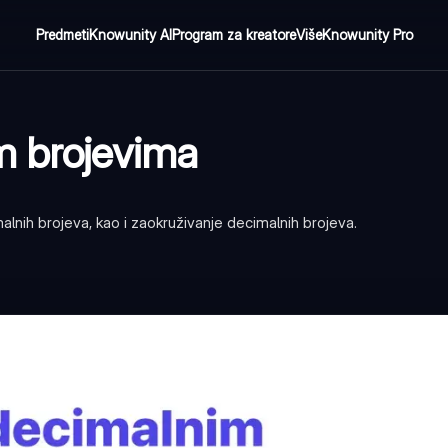
Predmeti
Knowunity AI
Program za kreatore
Više
Knowunity Pro
m brojevima
alnih brojeva, kao i zaokruživanje decimalnih brojeva.