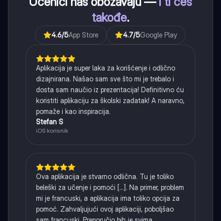
Učenici nas obožavaju —
i ti ćeš
takođe
.
4.6
/5
App Store
4.7
/5
Google Play
Aplikacija je super laka za korišćenje i odlično
dizajnirana. Našao sam sve što mi je trebalo i
dosta sam naučio iz prezentacija! Definitivno ću
koristiti aplikaciju za školski zadatak! A naravno,
pomaže i kao inspiracija.
Stefan S
iOS korisnik
Ova aplikacija je stvarno odlična. Tu je toliko
beleški za učenje i pomoći [...]. Na primer, problem
mi je francuski, a aplikacija ima toliko opcija za
pomoć. Zahvaljujući ovoj aplikaciji, poboljšao
sam francuski. Preporučio bih je svima.