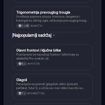
Trigonometrija pravouglog trougla
Matematika
Uvođenje pojmova sinusa, kosinusa, tangensa i
kotangensa oštrog ugla, rešavanje pravouglog trougla
i primena osnovnih trigonometrijskih identiteta.
381
0
1. r. SŠ
Najpopularniji sadržaj
9
Glavni frontovi i ključne bitke
Istorija
Proučavaće se najvažniji frontovi i bitke koje su
obeležile Prvi svetski rat.
911
15
8. r.
Glagoli
Srpski jezik
Ponavljaće se poznati glagolski oblici (prezent,
perfekat, futur I), a učiće se i novi oblici kao što su
aorist, imperfekat, pluskvamperfekat, futur II, kao i
3,882
132
7. r.
glagolski prilozi i pridevi.