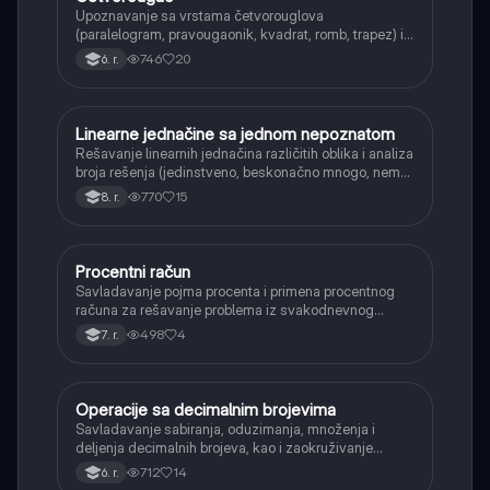
Upoznavanje sa vrstama četvorouglova
(paralelogram, pravougaonik, kvadrat, romb, trapez) i
njihovim osnovnim svojstvima.
746
20
6. r.
Linearne jednačine sa jednom nepoznatom
Matematika
Rešavanje linearnih jednačina različitih oblika i analiza
broja rešenja (jedinstveno, beskonačno mnogo, nema
rešenja).
770
15
8. r.
Procentni račun
Matematika
Savladavanje pojma procenta i primena procentnog
računa za rešavanje problema iz svakodnevnog
života, kao što su popusti, kamate i povećanja.
498
4
7. r.
Operacije sa decimalnim brojevima
Matematika
Savladavanje sabiranja, oduzimanja, množenja i
deljenja decimalnih brojeva, kao i zaokruživanje
decimalnih brojeva.
712
14
6. r.