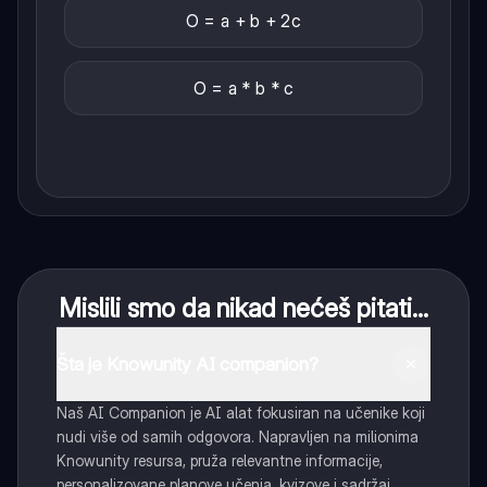
O = a + b + 2c
O = a * b * c
Mislili smo da nikad nećeš pitati...
Šta je Knowunity AI companion?
Naš AI Companion je AI alat fokusiran na učenike koji
nudi više od samih odgovora. Napravljen na milionima
Knowunity resursa, pruža relevantne informacije,
personalizovane planove učenja, kvizove i sadržaj