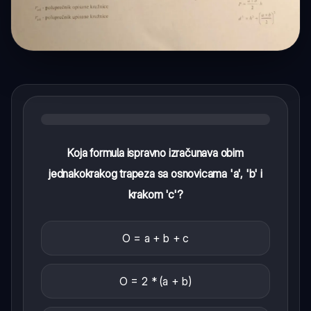
Koja formula ispravno izračunava obim
jednakokrakog trapeza sa osnovicama 'a', 'b' i
krakom 'c'?
O = a + b + c
O = 2 * (a + b)