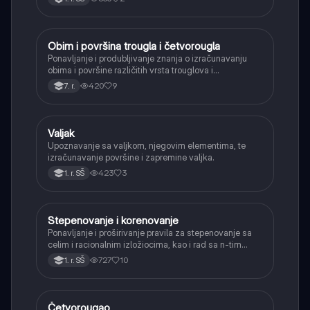
Obim i površina trougla i četvorougla
Matematika
Ponavljanje i produbljivanje znanja o izračunavanju
obima i površine različitih vrsta trouglova i
četvorouglova (paralelogram, romb, trapez).
420
9
7. r.
Valjak
Matematika
Upoznavanje sa valjkom, njegovim elementima, te
izračunavanje površine i zapremine valjka.
423
3
1. r. SŠ
Stepenovanje i korenovanje
Matematika
Ponavljanje i proširivanje pravila za stepenovanje sa
celim i racionalnim izložiocima, kao i rad sa n-tim
korenima i racionalizacijom imenioca.
727
10
1. r. SŠ
Četvorougao
Matematika