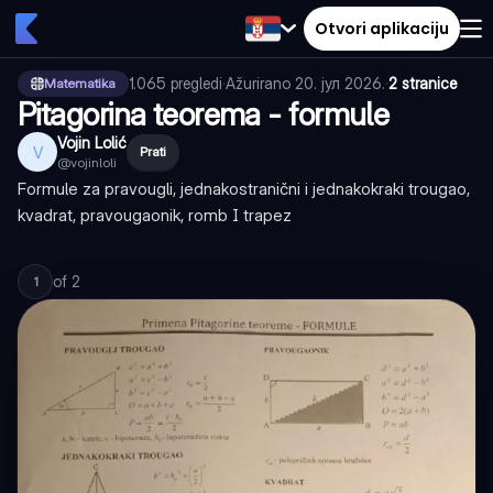
Otvori aplikaciju
1.065
pregledi
·
Ažurirano
20. јул 2026.
·
2 stranice
Matematika
Pitagorina teorema - formule
Vojin Lolić
V
Prati
@
vojinloli
Formule za pravougli, jednakostranični i jednakokraki trougao,
kvadrat, pravougaonik, romb I trapez
of
2
1