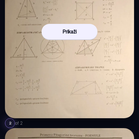
Prikaži
of
2
2