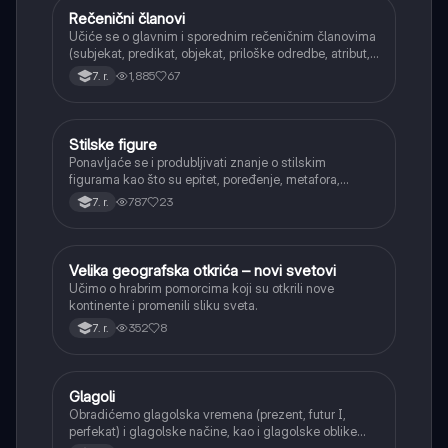
Rečenični članovi
Srpski jezik
Učiće se o glavnim i sporednim rečeničnim članovima
(subjekat, predikat, objekat, priloške odredbe, atribut,
apozicija) i njihovoj funkciji.
1,885
67
7. r.
Stilske figure
Srpski jezik
Ponavljaće se i produbljivati znanje o stilskim
figurama kao što su epitet, poređenje, metafora,
personifikacija, hiperbola, onomatopeja, aliteracija i
787
23
7. r.
asonanca, razumevajući njihovu ulogu u tekstu.
Velika geografska otkrića – novi svetovi
Istorija
Učimo o hrabrim pomorcima koji su otkrili nove
kontinente i promenili sliku sveta.
352
8
7. r.
Glagoli
Srpski jezik
Obradićemo glagolska vremena (prezent, futur I,
perfekat) i glagolske načine, kao i glagolske oblike