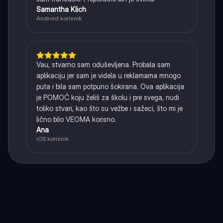
Samantha Klich
Android korisnik
Vau, stvarno sam oduševljena. Probala sam
aplikaciju jer sam je videla u reklamama mnogo
puta i bila sam potpuno šokirana. Ova aplikacija
je POMOĆ koju želiš za školu i pre svega, nudi
toliko stvari, kao što su vežbe i sažeci, što mi je
lično bilo VEOMA korisno.
Ana
iOS korisnik