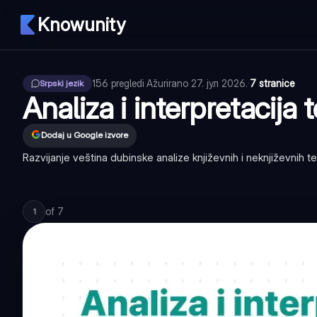
Knowunity
156
pregledi
·
Ažurirano
27. јул 2026.
·
7 stranice
Srpski jezik
Analiza i interpretacija 
Dodaj u Google izvore
Razvijanje veština dubinske analize književnih i neknjiževnih tek
of
7
1