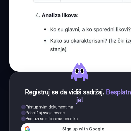
Registruj se da vidiš sadržaj
.
Besplat
je!
Pristup svim dokumentima
Poboljšaj svoje ocene
Pridruži se milionima učenika