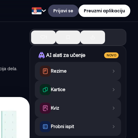
Prijavi se
Preuzmi aplikaciju
1
AI alati za učenje
NOVO
ija dela.
Rezime
Kartice
Kviz
Probni ispit