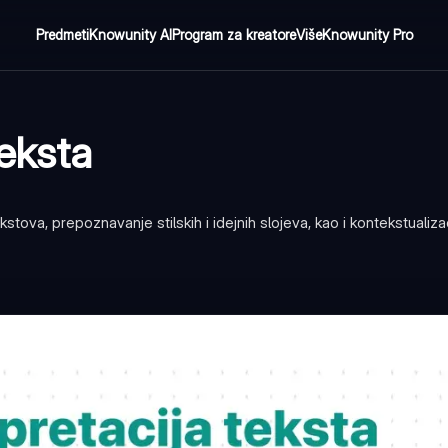
Predmeti
Knowunity AI
Program za kreatore
Više
Knowunity Pro
teksta
stova, prepoznavanje stilskih i idejnih slojeva, kao i kontekstualizac