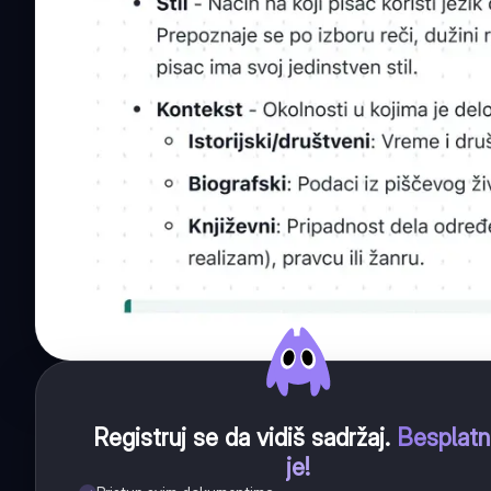
Registruj se da vidiš sadržaj
.
Besplat
je!