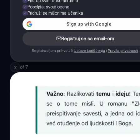
Pristup svim dokumentima
Poboljšaj svoje ocene
Pridruži se milionima učenika
Registruj se sa email-om
Registracijom prihvataš
Uslove korišćenja
i
Pravila privatnosti
of
7
2