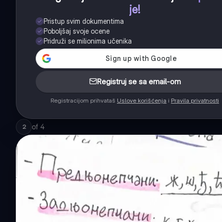
je!
Pristup svim dokumentima
Poboljšaj svoje ocene
Pridruži se milionima učenika
Registruj se sa email-om
Registracijom prihvataš
Uslove korišćenja
i
Pravila privatnosti
of
4
2