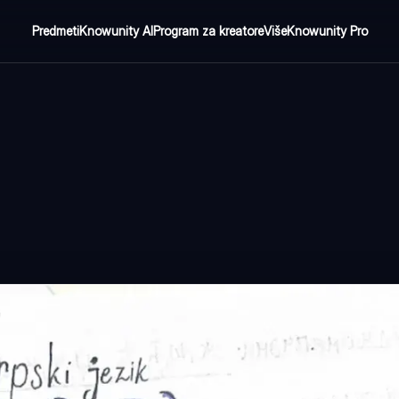
Predmeti
Knowunity AI
Program za kreatore
Više
Knowunity Pro