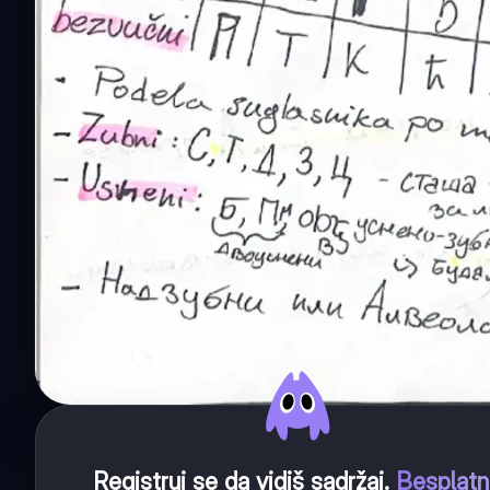
Registruj se da vidiš sadržaj
.
Besplat