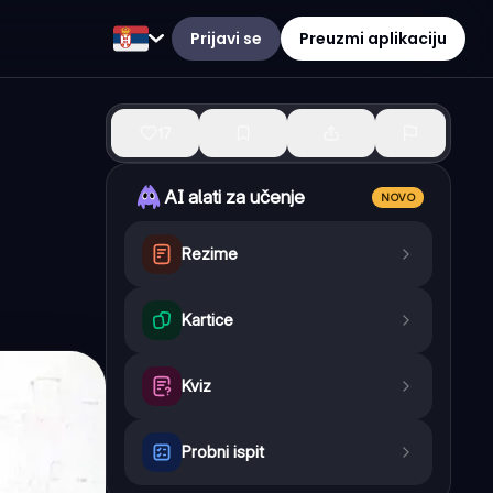
Prijavi se
Preuzmi aplikaciju
17
AI alati za učenje
NOVO
Rezime
Kartice
Kviz
Probni ispit