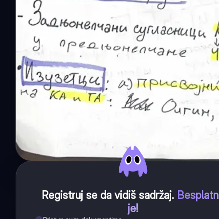
Registruj se da vidiš sadržaj
.
Besplat
je!