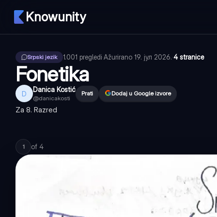
Knowunity
1.001
pregledi
·
Ažurirano
19. јул 2026.
·
4 stranice
Srpski jezik
Fonetika
Danica Kostić
D
Prati
Dodaj u Google izvore
@
danicakosti
Za 8. Razred
of
4
1