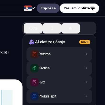
Prijavi se
Preuzmi aplikaciju
73
AI alati za učenje
NOVO
ozi) i
Rezime
Kartice
Kviz
Probni ispit