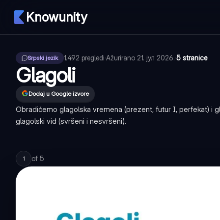
Knowunity
1.492
pregledi
·
Ažurirano
21. јул 2026.
·
5 stranice
Srpski jezik
Glagoli
Dodaj u Google izvore
Obradićemo glagolska vremena (prezent, futur I, perfekat) i glagol
glagolski vid (svršeni i nesvršeni).
of
5
1