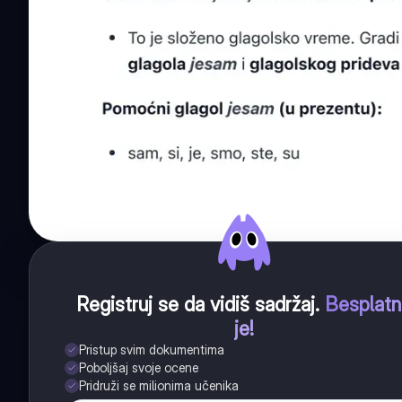
Registruj se da vidiš sadržaj
.
Besplat
je!
Pristup svim dokumentima
Poboljšaj svoje ocene
Pridruži se milionima učenika