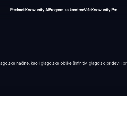
Predmeti
Knowunity AI
Program za kreatore
Više
Knowunity Pro
ske načine, kao i glagolske oblike (infinitiv, glagolski pridevi i pril