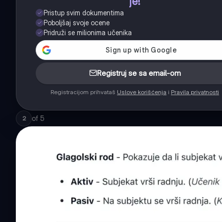
je!
Pristup svim dokumentima
Poboljšaj svoje ocene
Pridruži se milionima učenika
Registruj se sa email-om
Registracijom prihvataš
Uslove korišćenja
i
Pravila privatnosti
of
5
2