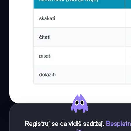
Registruj se da vidiš sadržaj
.
Besplat