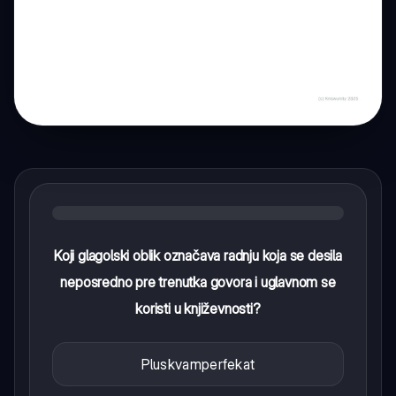
Koji glagolski oblik označava radnju koja se desila
neposredno pre trenutka govora i uglavnom se
koristi u književnosti?
Pluskvamperfekat