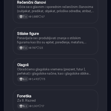
Rečenični članovi
Srpski jezik
Učiće se o glavnim i sporednim rečeničnim članovima
(subjekat, predikat, objekat, priloške odredbe, atribut,
apozicija) i njihovoj funkciji.
1,885
67
7. r.
Stilske figure
Srpski jezik
Ponavljaće se i produbljivati znanje o stilskim
figurama kao što su epitet, poređenje, metafora,
personifikacija, hiperbola, onomatopeja, aliteracija i
787
23
7. r.
asonanca, razumevajući njihovu ulogu u tekstu.
Glagoli
Srpski jezik
Obradićemo glagolska vremena (prezent, futur I,
perfekat) i glagolske načine, kao i glagolske oblike
(infinitiv, glagolski pridevi i prilozi) i glagolski vid
1,492
73
6. r.
(svršeni i nesvršeni).
Fonetika
Srpski jezik
Za 8. Razred
1,001
17
8. r.