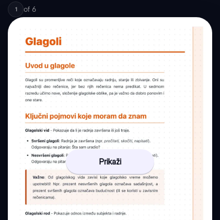
of
6
1
Prikaži