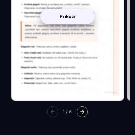
Prikaži
1
/
6