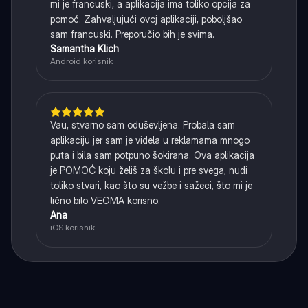
mi je francuski, a aplikacija ima toliko opcija za
pomoć. Zahvaljujući ovoj aplikaciji, poboljšao
sam francuski. Preporučio bih je svima.
Samantha Klich
Android korisnik
Vau, stvarno sam oduševljena. Probala sam
aplikaciju jer sam je videla u reklamama mnogo
puta i bila sam potpuno šokirana. Ova aplikacija
je POMOĆ koju želiš za školu i pre svega, nudi
toliko stvari, kao što su vežbe i sažeci, što mi je
lično bilo VEOMA korisno.
Ana
iOS korisnik