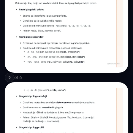
of
6
5