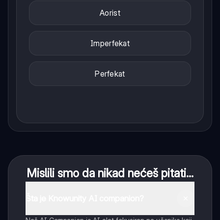
Aorist
Imperfekat
Perfekat
Mislili smo da nikad nećeš pitati...
Šta je Knowunity AI companion?