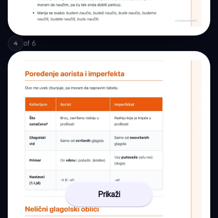
of
6
4
Prikaži