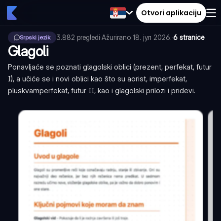
Otvori aplikaciju
3.882
pregledi
·
Ažurirano
18. јул 2026.
·
6 stranice
Srpski jezik
Glagoli
Ponavljaće se poznati glagolski oblici (prezent, perfekat, futur
I), a učiće se i novi oblici kao što su aorist, imperfekat,
pluskvamperfekat, futur II, kao i glagolski prilozi i pridevi.