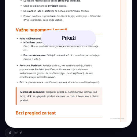
Prikaži
of
6
6