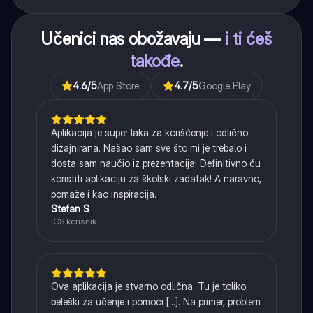
Učenici nas obožavaju —
i ti ćeš
takođe
.
4.6
/5
App Store
4.7
/5
Google Play
Aplikacija je super laka za korišćenje i odlično
dizajnirana. Našao sam sve što mi je trebalo i
dosta sam naučio iz prezentacija! Definitivno ću
koristiti aplikaciju za školski zadatak! A naravno,
pomaže i kao inspiracija.
Stefan S
iOS korisnik
Ova aplikacija je stvarno odlična. Tu je toliko
beleški za učenje i pomoći [...]. Na primer, problem