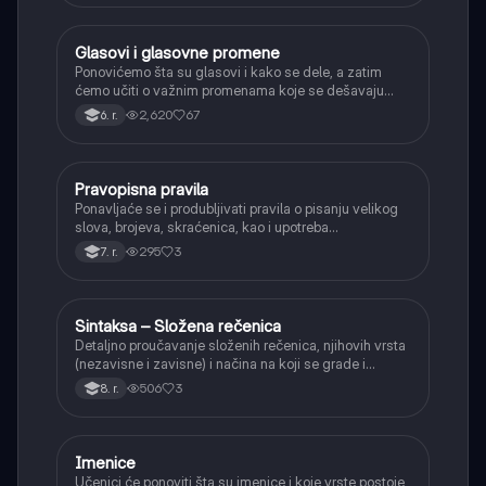
Glasovi i glasovne promene
Srpski jezik
Ponovićemo šta su glasovi i kako se dele, a zatim
ćemo učiti o važnim promenama koje se dešavaju
kada se glasovi nađu jedan pored drugog u rečima
2,620
67
6. r.
(npr. jednačenje suglasnika po zvučnosti i mestu
tvorbe).
Pravopisna pravila
Srpski jezik
Ponavljaće se i produbljivati pravila o pisanju velikog
slova, brojeva, skraćenica, kao i upotreba
interpunkcije, sa posebnim fokusom na zarez u
295
3
7. r.
složenoj rečenici.
Sintaksa – Složena rečenica
Srpski jezik
Detaljno proučavanje složenih rečenica, njihovih vrsta
(nezavisne i zavisne) i načina na koji se grade i
povezuju.
506
3
8. r.
Imenice
Srpski jezik
Učenici će ponoviti šta su imenice i koje vrste postoje,