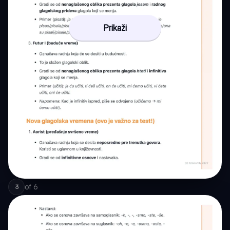
Prikaži
of
6
3