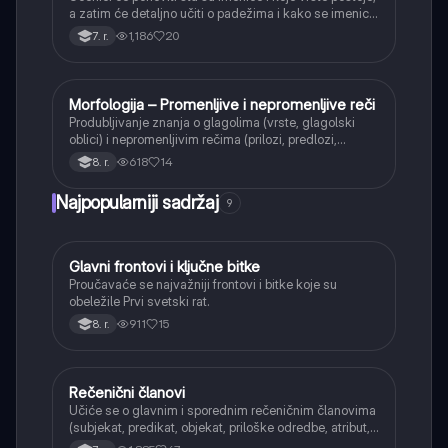
a zatim će detaljno učiti o padežima i kako se imenice
menjaju da bi pokazale svoju ulogu u rečenici.
1,186
20
7. r.
Morfologija – Promenljive i nepromenljive reči
Srpski jezik
Produbljivanje znanja o glagolima (vrste, glagolski
oblici) i nepromenljivim rečima (prilozi, predlozi,
veznici, uzvici, rečce) i njihovoj ulozi u rečenici.
618
14
8. r.
Najpopularniji sadržaj
9
Glavni frontovi i ključne bitke
Istorija
Proučavaće se najvažniji frontovi i bitke koje su
obeležile Prvi svetski rat.
911
15
8. r.
Rečenični članovi
Srpski jezik
Učiće se o glavnim i sporednim rečeničnim članovima
(subjekat, predikat, objekat, priloške odredbe, atribut,
apozicija) i njihovoj funkciji.