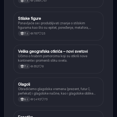
1,885
67
7. r.
Stilske figure
Srpski jezik
Ponavljaće se i produbljivati znanje o stilskim
figurama kao što su epitet, poređenje, metafora,
personifikacija, hiperbola, onomatopeja, aliteracija i
787
23
7. r.
asonanca, razumevajući njihovu ulogu u tekstu.
Velika geografska otkrića – novi svetovi
Istorija
Učimo o hrabrim pomorcima koji su otkrili nove
kontinente i promenili sliku sveta.
352
8
7. r.
Glagoli
Srpski jezik
Obradićemo glagolska vremena (prezent, futur I,
perfekat) i glagolske načine, kao i glagolske oblike
(infinitiv, glagolski pridevi i prilozi) i glagolski vid
1,492
73
6. r.
(svršeni i nesvršeni).