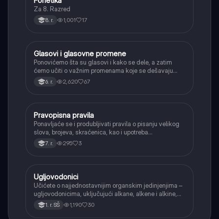
Fonetika
Srpski jezik
Za 8. Razred
1,001
17
8. r.
Glasovi i glasovne promene
Srpski jezik
Ponovićemo šta su glasovi i kako se dele, a zatim
ćemo učiti o važnim promenama koje se dešavaju
kada se glasovi nađu jedan pored drugog u rečima
2,620
67
6. r.
(npr. jednačenje suglasnika po zvučnosti i mestu
tvorbe).
Pravopisna pravila
Srpski jezik
Ponavljaće se i produbljivati pravila o pisanju velikog
slova, brojeva, skraćenica, kao i upotreba
interpunkcije, sa posebnim fokusom na zarez u
295
3
7. r.
složenoj rečenici.
Ugljovodonici
Hemija
Učićete o najjednostavnijim organskim jedinjenjima –
ugljovodonicima, uključujući alkane, alkene i alkine,
njihove opšte formule i osnovnu nomenklaturu.
1,190
30
1. r. SŠ