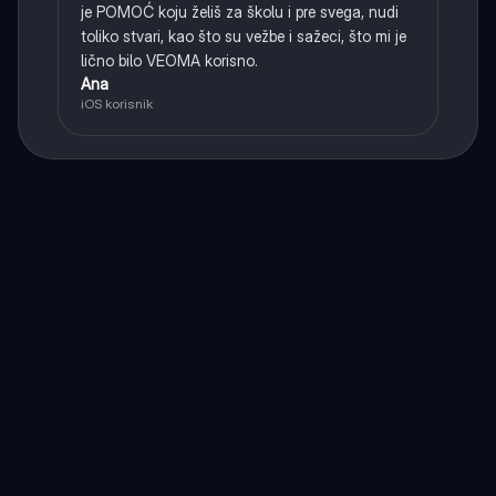
je POMOĆ koju želiš za školu i pre svega, nudi
toliko stvari, kao što su vežbe i sažeci, što mi je
lično bilo VEOMA korisno.
Ana
iOS korisnik