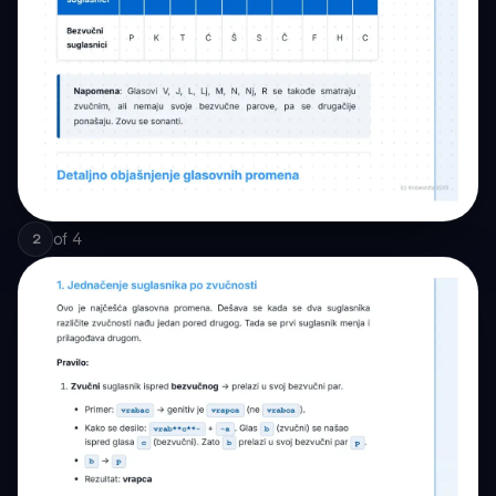
of
4
2