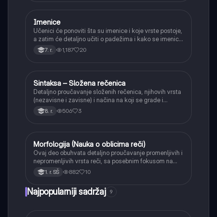
Imenice
Srpski jezik
Učenici će ponoviti šta su imenice i koje vrste postoje,
a zatim će detaljno učiti o padežima i kako se imenice
menjaju da bi pokazale svoju ulogu u rečenici.
1,187
20
7. r.
Sintaksa – Složena rečenica
Srpski jezik
Detaljno proučavanje složenih rečenica, njihovih vrsta
(nezavisne i zavisne) i načina na koji se grade i
povezuju.
506
3
8. r.
Morfologija (Nauka o oblicima reči)
Srpski jezik
Ovaj deo obuhvata detaljno proučavanje promenljivih i
nepromenljivih vrsta reči, sa posebnim fokusom na
glagolske oblike, glagolski vid i rod, kao i tvorbu reči.
882
10
1. r. SŠ
Najpopularniji sadržaj
9