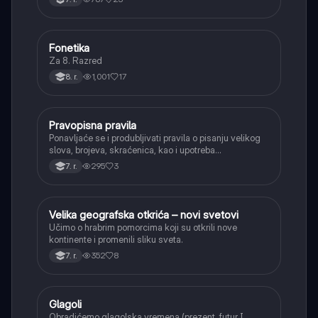
asonanca, razumevajući njihovu ulogu u tekstu.
Fonetika
Srpski jezik
Za 8. Razred
1,001
17
8. r.
Pravopisna pravila
Srpski jezik
Ponavljaće se i produbljivati pravila o pisanju velikog
slova, brojeva, skraćenica, kao i upotreba
interpunkcije, sa posebnim fokusom na zarez u
295
3
7. r.
složenoj rečenici.
Velika geografska otkrića – novi svetovi
Istorija
Učimo o hrabrim pomorcima koji su otkrili nove
kontinente i promenili sliku sveta.
352
8
7. r.
Glagoli
Srpski jezik
Obradićemo glagolska vremena (prezent, futur I,