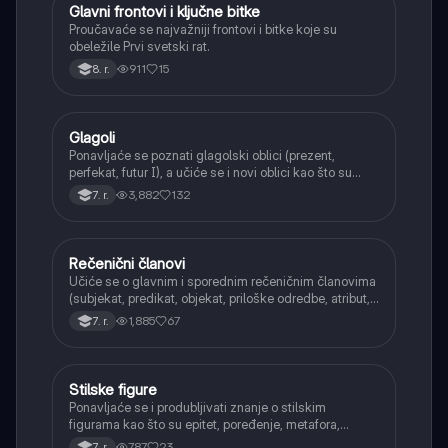
Glavni frontovi i ključne bitke
Istorija
Proučavaće se najvažniji frontovi i bitke koje su
obeležile Prvi svetski rat.
911
15
8. r.
Glagoli
Srpski jezik
Ponavljaće se poznati glagolski oblici (prezent,
perfekat, futur I), a učiće se i novi oblici kao što su
aorist, imperfekat, pluskvamperfekat, futur II, kao i
3,882
132
7. r.
glagolski prilozi i pridevi.
Rečenični članovi
Srpski jezik
Učiće se o glavnim i sporednim rečeničnim članovima
(subjekat, predikat, objekat, priloške odredbe, atribut,
apozicija) i njihovoj funkciji.
1,885
67
7. r.
Stilske figure
Srpski jezik
Ponavljaće se i produbljivati znanje o stilskim
figurama kao što su epitet, poređenje, metafora,
personifikacija, hiperbola, onomatopeja, aliteracija i
787
23
7. r.