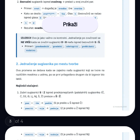
Prikaži
of
4
3