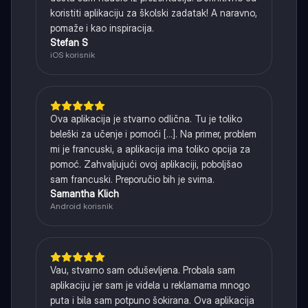
koristiti aplikaciju za školski zadatak! A naravno,
pomaže i kao inspiracija.
Stefan S
iOS korisnik
Ova aplikacija je stvarno odlična. Tu je toliko
beleški za učenje i pomoći [...]. Na primer, problem
mi je francuski, a aplikacija ima toliko opcija za
pomoć. Zahvaljujući ovoj aplikaciji, poboljšao
sam francuski. Preporučio bih je svima.
Samantha Klich
Android korisnik
Vau, stvarno sam oduševljena. Probala sam
aplikaciju jer sam je videla u reklamama mnogo
puta i bila sam potpuno šokirana. Ova aplikacija