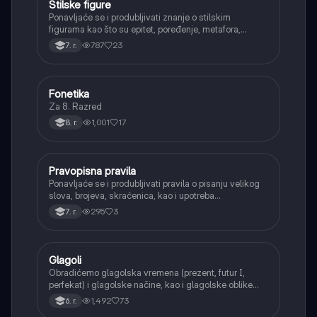
Stilske figure
Srpski jezik
Ponavljaće se i produbljivati znanje o stilskim
figurama kao što su epitet, poređenje, metafora,
personifikacija, hiperbola, onomatopeja, aliteracija i
787
23
7. r.
asonanca, razumevajući njihovu ulogu u tekstu.
Fonetika
Srpski jezik
Za 8. Razred
1,001
17
8. r.
Pravopisna pravila
Srpski jezik
Ponavljaće se i produbljivati pravila o pisanju velikog
slova, brojeva, skraćenica, kao i upotreba
interpunkcije, sa posebnim fokusom na zarez u
295
3
7. r.
složenoj rečenici.
Glagoli
Srpski jezik
Obradićemo glagolska vremena (prezent, futur I,
perfekat) i glagolske načine, kao i glagolske oblike
(infinitiv, glagolski pridevi i prilozi) i glagolski vid
1,492
73
6. r.
(svršeni i nesvršeni).