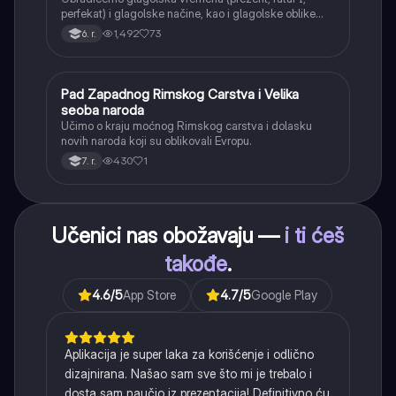
perfekat) i glagolske načine, kao i glagolske oblike
(infinitiv, glagolski pridevi i prilozi) i glagolski vid
1,492
73
6. r.
(svršeni i nesvršeni).
Pad Zapadnog Rimskog Carstva i Velika
Istorija
seoba naroda
Učimo o kraju moćnog Rimskog carstva i dolasku
novih naroda koji su oblikovali Evropu.
430
1
7. r.
Učenici nas obožavaju —
i ti ćeš
takođe
.
4.6
/5
App Store
4.7
/5
Google Play
Aplikacija je super laka za korišćenje i odlično
dizajnirana. Našao sam sve što mi je trebalo i
dosta sam naučio iz prezentacija! Definitivno ću