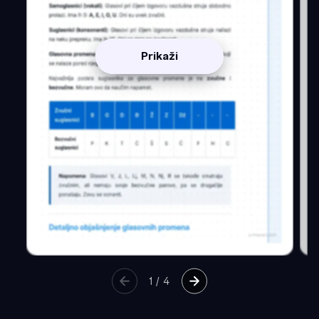
Prikaži
1
/
4