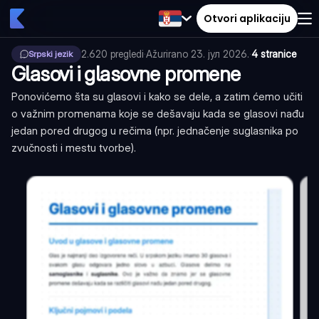
Otvori aplikaciju
2.620
pregledi
·
Ažurirano
23. јул 2026.
·
4 stranice
Srpski jezik
Glasovi i glasovne promene
Ponovićemo šta su glasovi i kako se dele, a zatim ćemo učiti
o važnim promenama koje se dešavaju kada se glasovi nađu
jedan pored drugog u rečima (npr. jednačenje suglasnika po
zvučnosti i mestu tvorbe).