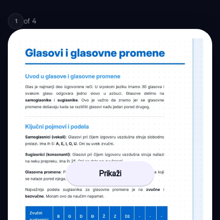
of
4
1
Prikaži