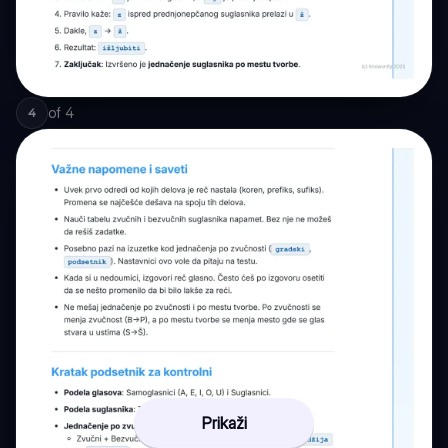
of
4
4
Prikaži