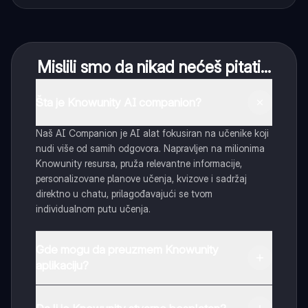
Mislili smo da nikad nećeš pitati...
Šta je Knowunity AI companion?
Naš AI Companion je AI alat fokusiran na učenike koji
nudi više od samih odgovora. Napravljen na milionima
Knowunity resursa, pruža relevantne informacije,
personalizovane planove učenja, kvizove i sadržaj
direktno u chatu, prilagođavajući se tvom
individualnom putu učenja.
Gde mogu da preuzmem Knowunity
aplikaciju?
Možeš preuzeti aplikaciju sa Google Play Store-a i
Apple App Store-a.