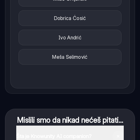
Dobrica Ćosić
Ivo Andrić
Meša Selimović
Mislili smo da nikad nećeš pitati...
Šta je Knowunity AI companion?