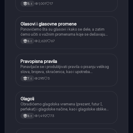
1,001
17
8. r.
Glasovi i glasovne promene
Srpski jezik
Ponovićemo šta su glasovi i kako se dele, a zatim
ćemo učiti o važnim promenama koje se dešavaju
kada se glasovi nađu jedan pored drugog u rečima
2,620
67
6. r.
(npr. jednačenje suglasnika po zvučnosti i mestu
tvorbe).
Pravopisna pravila
Srpski jezik
Ponavljaće se i produbljivati pravila o pisanju velikog
slova, brojeva, skraćenica, kao i upotreba
interpunkcije, sa posebnim fokusom na zarez u
295
3
7. r.
složenoj rečenici.
Glagoli
Srpski jezik
Obradićemo glagolska vremena (prezent, futur I,
perfekat) i glagolske načine, kao i glagolske oblike
(infinitiv, glagolski pridevi i prilozi) i glagolski vid
1,492
73
6. r.
(svršeni i nesvršeni).