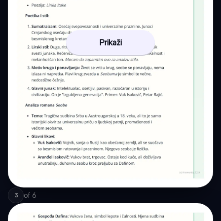
Prikaži
of
6
3