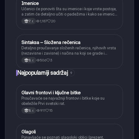
Imenice
Srpski jezik
Učenici će ponoviti šta su imenice i koje vrste postoje,
a zatim će detaljno učiti o padežima i kako se imenice
menjaju da bi pokazale svoju ulogu u rečenici.
1,187
20
7. r.
Sintaksa – Složena rečenica
Srpski jezik
Detaljno proučavanje složenih rečenica, njihovih vrsta
(nezavisne i zavisne) i načina na koji se grade i
povezuju.
506
3
8. r.
Najpopularniji sadržaj
9
Glavni frontovi i ključne bitke
Istorija
Proučavaće se najvažniji frontovi i bitke koje su
obeležile Prvi svetski rat.
911
15
8. r.
Glagoli
Srpski jezik
Ponavljaće se poznati glagolski oblici (prezent,