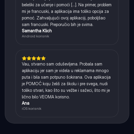
beleški za učenje i pomoći [...]. Na primer, problem
mi je francuski, a aplikacija ima toliko opcija za
pomoć. Zahvaljujući ovoj aplikaciji, poboljšao
sam francuski. Preporučio bih je svima.
Samantha Klich
Android korisnik
Vau, stvarno sam oduševljena. Probala sam
aplikaciju jer sam je videla u reklamama mnogo
puta i bila sam potpuno šokirana. Ova aplikacija
je POMOĆ koju želiš za školu i pre svega, nudi
toliko stvari, kao što su vežbe i sažeci, što mi je
lično bilo VEOMA korisno.
Ana
iOS korisnik