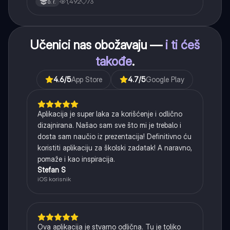
1,492
73
6. r.
(svršeni i nesvršeni).
Učenici nas obožavaju —
i ti ćeš
takođe
.
4.6
/5
App Store
4.7
/5
Google Play
Aplikacija je super laka za korišćenje i odlično
dizajnirana. Našao sam sve što mi je trebalo i
dosta sam naučio iz prezentacija! Definitivno ću
koristiti aplikaciju za školski zadatak! A naravno,
pomaže i kao inspiracija.
Stefan S
iOS korisnik
Ova aplikacija je stvarno odlična. Tu je toliko