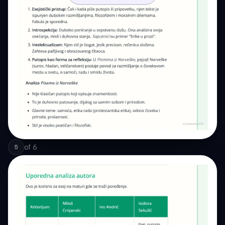
of
6
5