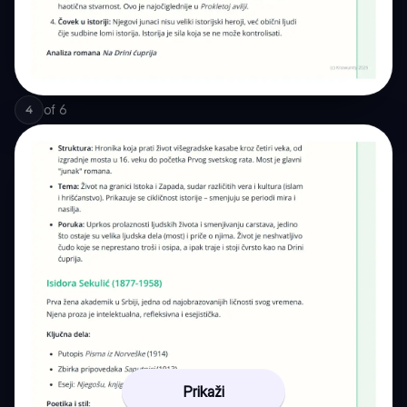
of
6
4
Prikaži