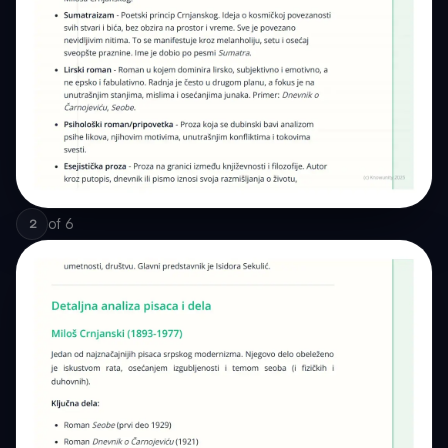
of
6
2