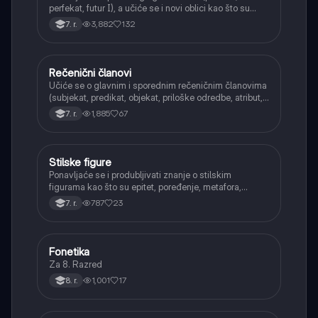
perfekat, futur I), a učiće se i novi oblici kao što su
aorist, imperfekat, pluskvamperfekat, futur II, kao i
3,882
132
7. r.
glagolski prilozi i pridevi.
Rečenični članovi
Srpski jezik
Učiće se o glavnim i sporednim rečeničnim članovima
(subjekat, predikat, objekat, priloške odredbe, atribut,
apozicija) i njihovoj funkciji.
1,885
67
7. r.
Stilske figure
Srpski jezik
Ponavljaće se i produbljivati znanje o stilskim
figurama kao što su epitet, poređenje, metafora,
personifikacija, hiperbola, onomatopeja, aliteracija i
787
23
7. r.
asonanca, razumevajući njihovu ulogu u tekstu.
Fonetika
Srpski jezik
Za 8. Razred
1,001
17
8. r.