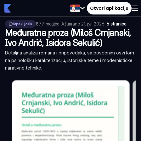
Otvori aplikaciju
877
pregledi
·
Ažurirano
21. јул 2026.
·
6 stranice
Srpski jezik
Međuratna proza (Miloš Crnjanski,
Ivo Andrić, Isidora Sekulić)
Detaljna analiza romana i pripovedaka, sa posebnim osvrtom
na psihološku karakterizaciju, istorijske teme i modernističke
narativne tehnike.