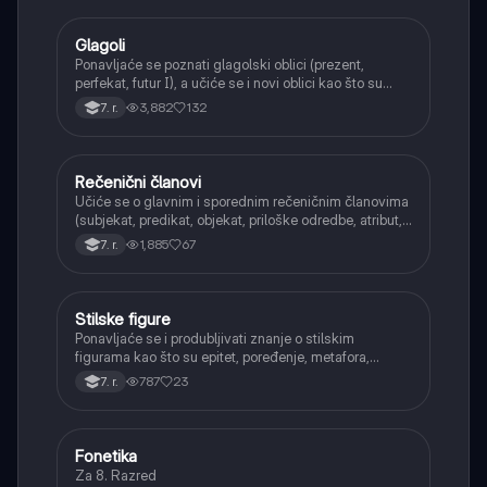
Glagoli
Srpski jezik
Ponavljaće se poznati glagolski oblici (prezent,
perfekat, futur I), a učiće se i novi oblici kao što su
aorist, imperfekat, pluskvamperfekat, futur II, kao i
3,882
132
7. r.
glagolski prilozi i pridevi.
Rečenični članovi
Srpski jezik
Učiće se o glavnim i sporednim rečeničnim članovima
(subjekat, predikat, objekat, priloške odredbe, atribut,
apozicija) i njihovoj funkciji.
1,885
67
7. r.
Stilske figure
Srpski jezik
Ponavljaće se i produbljivati znanje o stilskim
figurama kao što su epitet, poređenje, metafora,
personifikacija, hiperbola, onomatopeja, aliteracija i
787
23
7. r.
asonanca, razumevajući njihovu ulogu u tekstu.
Fonetika
Srpski jezik
Za 8. Razred