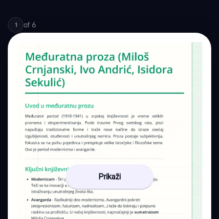
of
6
1
Prikaži