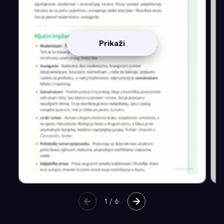
Prikaži
1
/
6