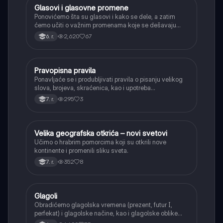
Glasovi i glasovne promene
Srpski jezik
Ponovićemo šta su glasovi i kako se dele, a zatim
ćemo učiti o važnim promenama koje se dešavaju
kada se glasovi nađu jedan pored drugog u rečima
2,620
67
6. r.
(npr. jednačenje suglasnika po zvučnosti i mestu
tvorbe).
Pravopisna pravila
Srpski jezik
Ponavljaće se i produbljivati pravila o pisanju velikog
slova, brojeva, skraćenica, kao i upotreba
interpunkcije, sa posebnim fokusom na zarez u
295
3
7. r.
složenoj rečenici.
Velika geografska otkrića – novi svetovi
Istorija
Učimo o hrabrim pomorcima koji su otkrili nove
kontinente i promenili sliku sveta.
352
8
7. r.
Glagoli
Srpski jezik
Obradićemo glagolska vremena (prezent, futur I,
perfekat) i glagolske načine, kao i glagolske oblike
(infinitiv, glagolski pridevi i prilozi) i glagolski vid