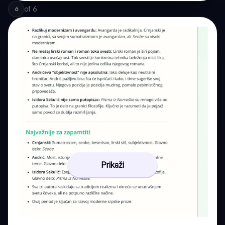
of
6
6
Prikaži