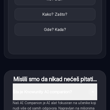
Kako? Zašto?
Gde? Kada?
Mislili smo da nikad nećeš pitati...
Šta je Knowunity AI companion?
Naš AI Companion je AI alat fokusiran na učenike koji
nudi više od samih odgovora. Napravljen na milionima