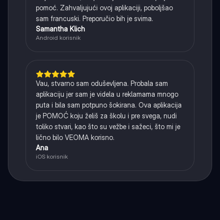
pomoć. Zahvaljujući ovoj aplikaciji, poboljšao
sam francuski. Preporučio bih je svima.
Samantha Klich
Android korisnik
Vau, stvarno sam oduševljena. Probala sam
aplikaciju jer sam je videla u reklamama mnogo
puta i bila sam potpuno šokirana. Ova aplikacija
je POMOĆ koju želiš za školu i pre svega, nudi
toliko stvari, kao što su vežbe i sažeci, što mi je
lično bilo VEOMA korisno.
Ana
iOS korisnik