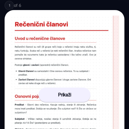
of
6
1
Prikaži