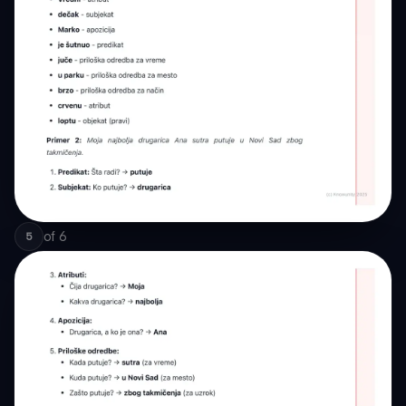
of
6
5