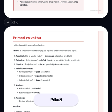
of
6
4
Prikaži