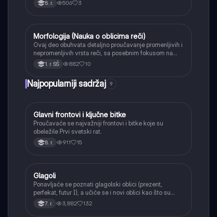
povezuju.
506
3
8. r.
Morfologija (Nauka o oblicima reči)
Srpski jezik
Ovaj deo obuhvata detaljno proučavanje promenljivih i
nepromenljivih vrsta reči, sa posebnim fokusom na
glagolske oblike, glagolski vid i rod, kao i tvorbu reči.
882
10
1. r. SŠ
Najpopularniji sadržaj
9
Glavni frontovi i ključne bitke
Istorija
Proučavaće se najvažniji frontovi i bitke koje su
obeležile Prvi svetski rat.
911
15
8. r.
Glagoli
Srpski jezik
Ponavljaće se poznati glagolski oblici (prezent,
perfekat, futur I), a učiće se i novi oblici kao što su
aorist, imperfekat, pluskvamperfekat, futur II, kao i
3,882
132
7. r.
glagolski prilozi i pridevi.