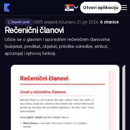
Otvori aplikaciju
1.885
pregledi
·
Ažurirano
21. јул 2026.
·
6 stranice
Srpski jezik
Rečenični članovi
Učiće se o glavnim i sporednim rečeničnim članovima
(subjekat, predikat, objekat, priloške odredbe, atribut,
apozicija) i njihovoj funkciji.