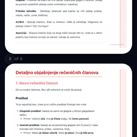
of
6
2