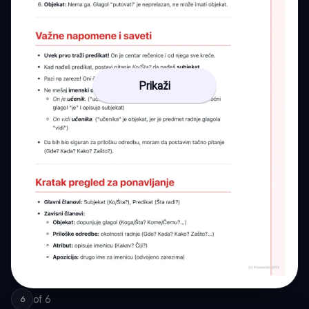
Prikaži
of
6
6