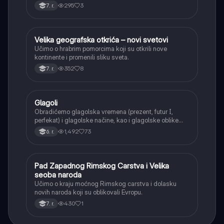
interpunkcije, sa posebnim fokusom na zarez u
295
3
7. r.
složenoj rečenici.
Velika geografska otkrića – novi svetovi
Istorija
Učimo o hrabrim pomorcima koji su otkrili nove
kontinente i promenili sliku sveta.
352
8
7. r.
Glagoli
Srpski jezik
Obradićemo glagolska vremena (prezent, futur I,
perfekat) i glagolske načine, kao i glagolske oblike
(infinitiv, glagolski pridevi i prilozi) i glagolski vid
1,492
73
6. r.
(svršeni i nesvršeni).
Pad Zapadnog Rimskog Carstva i Velika
Istorija
seoba naroda
Učimo o kraju moćnog Rimskog carstva i dolasku
novih naroda koji su oblikovali Evropu.
430
1
7. r.