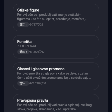
Stilske figure
Srpski jezik
Ponavljaće se i produbljivati znanje o stilskim
figurama kao što su epitet, poređenje, metafora,
personifikacija, hiperbola, onomatopeja, aliteracija i
787
23
7. r.
asonanca, razumevajući njihovu ulogu u tekstu.
Fonetika
Srpski jezik
Za 8. Razred
1,001
17
8. r.
Glasovi i glasovne promene
Srpski jezik
Ponovićemo šta su glasovi i kako se dele, a zatim
ćemo učiti o važnim promenama koje se dešavaju
kada se glasovi nađu jedan pored drugog u rečima
2,620
67
6. r.
(npr. jednačenje suglasnika po zvučnosti i mestu
tvorbe).
Pravopisna pravila
Srpski jezik
Ponavljaće se i produbljivati pravila o pisanju velikog
slova, brojeva, skraćenica, kao i upotreba