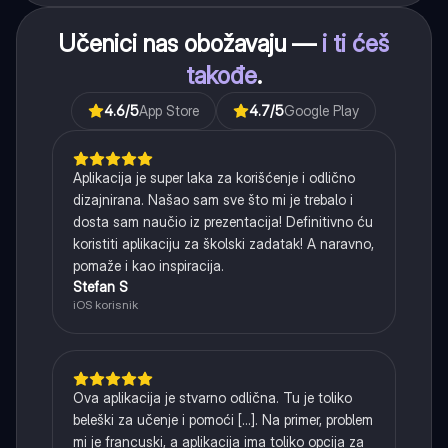
Učenici nas obožavaju —
i ti ćeš
takođe
.
4.6
/5
App Store
4.7
/5
Google Play
Aplikacija je super laka za korišćenje i odlično
dizajnirana. Našao sam sve što mi je trebalo i
dosta sam naučio iz prezentacija! Definitivno ću
koristiti aplikaciju za školski zadatak! A naravno,
pomaže i kao inspiracija.
Stefan S
iOS korisnik
Ova aplikacija je stvarno odlična. Tu je toliko
beleški za učenje i pomoći [...]. Na primer, problem
mi je francuski, a aplikacija ima toliko opcija za