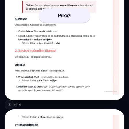
Prikaži
of
6
3