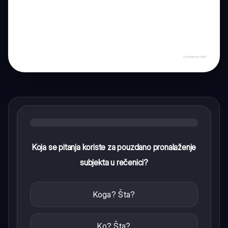
Koja se pitanja koriste za pouzdano pronalaženje
subjekta u rečenici?
Koga? Šta?
Ko? Šta?