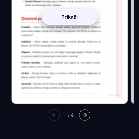
Prikaži
1
/
6