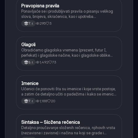
Pravopisna pravila
Srpski jezik
Ponavljaće se i produbljivati pravila o pisanju velikog
slova, brojeva, skraćenica, kao i upotreba
interpunkcije, sa posebnim fokusom na zarez u
295
3
7. r.
složenoj rečenici.
Glagoli
Srpski jezik
Obradićemo glagolska vremena (prezent, futur I,
perfekat) i glagolske načine, kao i glagolske oblike
(infinitiv, glagolski pridevi i prilozi) i glagolski vid
1,492
73
6. r.
(svršeni i nesvršeni).
Imenice
Srpski jezik
Učenici će ponoviti šta su imenice i koje vrste postoje,
a zatim će detaljno učiti o padežima i kako se imenice
menjaju da bi pokazale svoju ulogu u rečenici.
1,188
20
7. r.
Sintaksa – Složena rečenica
Srpski jezik
Detaljno proučavanje složenih rečenica, njihovih vrsta
(nezavisne i zavisne) i načina na koji se grade i