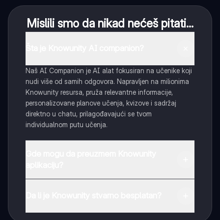
Mislili smo da nikad nećeš pitati...
Šta je Knowunity AI companion?
Naš AI Companion je AI alat fokusiran na učenike koji
nudi više od samih odgovora. Napravljen na milionima
Knowunity resursa, pruža relevantne informacije,
personalizovane planove učenja, kvizove i sadržaj
direktno u chatu, prilagođavajući se tvom
individualnom putu učenja.
Gde mogu da preuzmem Knowunity
aplikaciju?
Možeš preuzeti aplikaciju sa Google Play Store-a i
Apple App Store-a.
Da li je Knowunity stvarno besplatan?
Tako je! Uživaj u besplatnom pristupu sadržaju za