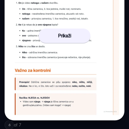
Prikaži
of
7
6