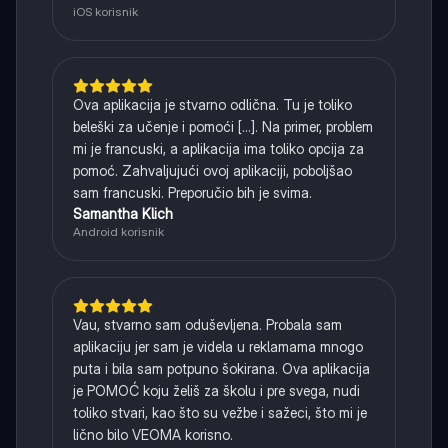
iOS korisnik
Ova aplikacija je stvarno odlična. Tu je toliko
beleški za učenje i pomoći [...]. Na primer, problem
mi je francuski, a aplikacija ima toliko opcija za
pomoć. Zahvaljujući ovoj aplikaciji, poboljšao
sam francuski. Preporučio bih je svima.
Samantha Klich
Android korisnik
Vau, stvarno sam oduševljena. Probala sam
aplikaciju jer sam je videla u reklamama mnogo
puta i bila sam potpuno šokirana. Ova aplikacija
je POMOĆ koju želiš za školu i pre svega, nudi
toliko stvari, kao što su vežbe i sažeci, što mi je
lično bilo VEOMA korisno.