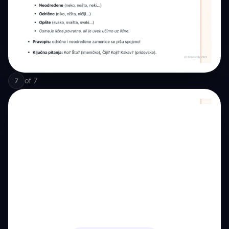
of
7
7