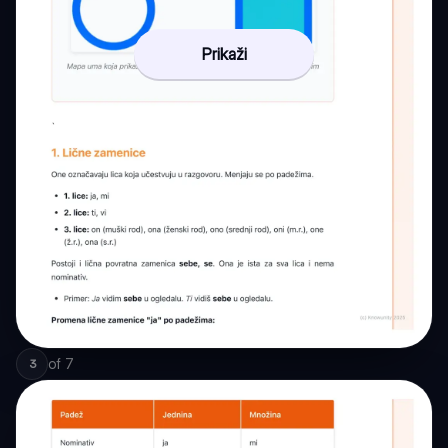
Prikaži
of
7
3