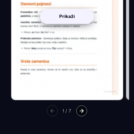
Prikaži
1
/
7