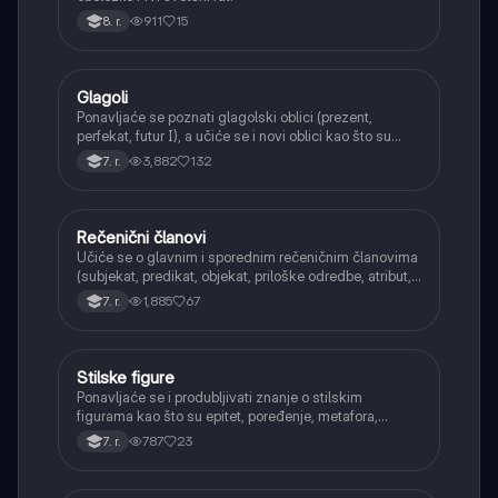
911
15
8. r.
Glagoli
Srpski jezik
Ponavljaće se poznati glagolski oblici (prezent,
perfekat, futur I), a učiće se i novi oblici kao što su
aorist, imperfekat, pluskvamperfekat, futur II, kao i
3,882
132
7. r.
glagolski prilozi i pridevi.
Rečenični članovi
Srpski jezik
Učiće se o glavnim i sporednim rečeničnim članovima
(subjekat, predikat, objekat, priloške odredbe, atribut,
apozicija) i njihovoj funkciji.
1,885
67
7. r.
Stilske figure
Srpski jezik
Ponavljaće se i produbljivati znanje o stilskim
figurama kao što su epitet, poređenje, metafora,
personifikacija, hiperbola, onomatopeja, aliteracija i
787
23
7. r.
asonanca, razumevajući njihovu ulogu u tekstu.