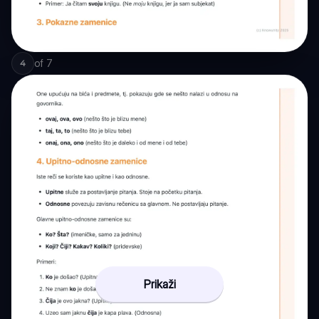
of
7
4
Prikaži