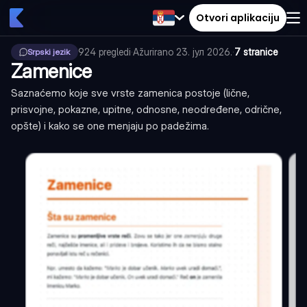
Otvori aplikaciju
924
pregledi
·
Ažurirano
23. јул 2026.
·
7 stranice
Srpski jezik
Zamenice
Saznaćemo koje sve vrste zamenica postoje (lične,
prisvojne, pokazne, upitne, odnosne, neodređene, odrične,
opšte) i kako se one menjaju po padežima.