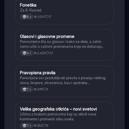
Fonetika
Srpski jezik
Za 8. Razred
1,001
17
8. r.
Glasovi i glasovne promene
Srpski jezik
Ponovićemo šta su glasovi i kako se dele, a zatim
ćemo učiti o važnim promenama koje se dešavaju
kada se glasovi nađu jedan pored drugog u rečima
2,620
67
6. r.
(npr. jednačenje suglasnika po zvučnosti i mestu
tvorbe).
Pravopisna pravila
Srpski jezik
Ponavljaće se i produbljivati pravila o pisanju velikog
slova, brojeva, skraćenica, kao i upotreba
interpunkcije, sa posebnim fokusom na zarez u
295
3
7. r.
složenoj rečenici.
Velika geografska otkrića – novi svetovi
Istorija
Učimo o hrabrim pomorcima koji su otkrili nove
kontinente i promenili sliku sveta.
352
8
7. r.