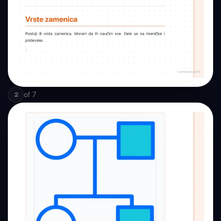
of
7
2