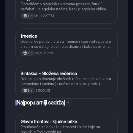
Obradićemo glagolska vremena (prezent, futur I,
perfekat) i glagolske načine, kao i glagolske oblike
(infinitiv, glagolski pridevi i prilozi) i glagolski vid
1,492
73
6. r.
(svršeni i nesvršeni).
Imenice
Srpski jezik
Učenici će ponoviti šta su imenice i koje vrste postoje,
a zatim će detaljno učiti o padežima i kako se imenice
menjaju da bi pokazale svoju ulogu u rečenici.
1,187
20
7. r.
Sintaksa – Složena rečenica
Srpski jezik
Detaljno proučavanje složenih rečenica, njihovih vrsta
(nezavisne i zavisne) i načina na koji se grade i
povezuju.
506
3
8. r.
Najpopularniji sadržaj
9
Glavni frontovi i ključne bitke
Istorija
Proučavaće se najvažniji frontovi i bitke koje su
obeležile Prvi svetski rat.