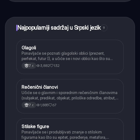
učenje, povezuj se sa drugim učenicima i dobijaj
trenutnu pomoć – sve na dohvat ruke.
Najpopularniji sadržaj u Srpski jezik
9
Glagoli
Srpski jezik
Ponavljaće se poznati glagolski oblici (prezent,
perfekat, futur I), a učiće se i novi oblici kao što su
aorist, imperfekat, pluskvamperfekat, futur II, kao i
3,882
132
7. r.
glagolski prilozi i pridevi.
Rečenični članovi
Srpski jezik
Učiće se o glavnim i sporednim rečeničnim članovima
(subjekat, predikat, objekat, priloške odredbe, atribut,
apozicija) i njihovoj funkciji.
1,885
67
7. r.
Stilske figure
Srpski jezik
Ponavljaće se i produbljivati znanje o stilskim
figurama kao što su epitet, poređenje, metafora,