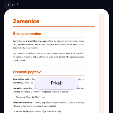
of
7
1
Prikaži