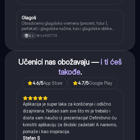
Glagoli
Srpski jezik
Obradićemo glagolska vremena (prezent, futur I,
perfekat) i glagolske načine, kao i glagolske oblike
(infinitiv, glagolski pridevi i prilozi) i glagolski vid
1,492
73
6. r.
(svršeni i nesvršeni).
Učenici nas obožavaju —
i ti ćeš
takođe
.
4.6
/5
App Store
4.7
/5
Google Play
Aplikacija je super laka za korišćenje i odlično
dizajnirana. Našao sam sve što mi je trebalo i
dosta sam naučio iz prezentacija! Definitivno ću
koristiti aplikaciju za školski zadatak! A naravno,
pomaže i kao inspiracija.
Stefan S