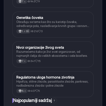
943
9
7. r.
Genetika čoveka
Biologija
Obrađuju se teme kao što su kariotip čoveka,
određivanje pola, nasleđivanje krvnih grupa i osnovni
primeri naslednih bolesti.
216
3
1. r. SŠ
Nivoi organizacije živog sveta
Biologija
Razumećemo kako je živi svet organizovan, od
najmanjih ćelija do velikih ekosistema i cele biosfere.
341
15
7. r.
Regulatorna uloga hormona zivotinja
Biologija
Hipofiza, stitne zlezde, parastitaste zlezde, pankreas,
nadbubrezna zlezda i polne zlezde
407
5
8. r.
Najpopularniji sadržaj
9