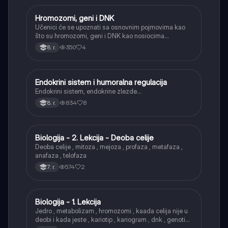
Hromozomi, geni i DNK
Biologija
Učenici će se upoznati sa osnovnim pojmovima kao
što su hromozomi, geni i DNK kao nosiocima
naslednih informacija.
350
4
8. r.
Endokrini sistem i humoralna regulacija
Biologija
Endokrini sistem, endokrine zlezde…
834
8
8. r.
Biologija - 2. Lekcija - Deoba celije
Biologija
Deoba celije , mitoza , mejoza , profaza , metafaza ,
anafaza , telofaza
574
2
7. r.
Biologija - 1. Lekcija
Biologija
Jedro , metabolizam , hromozomi , kaada celija nije u
deobi i kada jeste , kariotip , kariogram , dnk , genotip ,
fenotip