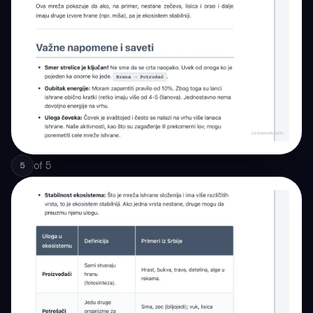
of
5
5