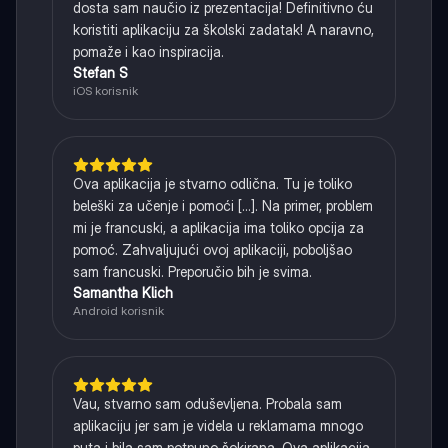
dosta sam naučio iz prezentacija! Definitivno ću
koristiti aplikaciju za školski zadatak! A naravno,
pomaže i kao inspiracija.
Stefan S
iOS korisnik
Ova aplikacija je stvarno odlična. Tu je toliko
beleški za učenje i pomoći [...]. Na primer, problem
mi je francuski, a aplikacija ima toliko opcija za
pomoć. Zahvaljujući ovoj aplikaciji, poboljšao
sam francuski. Preporučio bih je svima.
Samantha Klich
Android korisnik
Vau, stvarno sam oduševljena. Probala sam
aplikaciju jer sam je videla u reklamama mnogo
puta i bila sam potpuno šokirana. Ova aplikacija