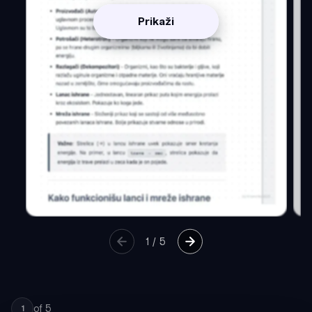
Prikaži
1
/
5
of
5
1