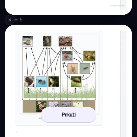
of
5
4
Prikaži