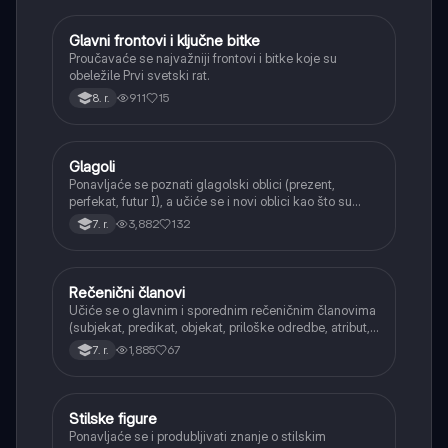
Glavni frontovi i ključne bitke
Istorija
Proučavaće se najvažniji frontovi i bitke koje su
obeležile Prvi svetski rat.
911
15
8. r.
Glagoli
Srpski jezik
Ponavljaće se poznati glagolski oblici (prezent,
perfekat, futur I), a učiće se i novi oblici kao što su
aorist, imperfekat, pluskvamperfekat, futur II, kao i
3,882
132
7. r.
glagolski prilozi i pridevi.
Rečenični članovi
Srpski jezik
Učiće se o glavnim i sporednim rečeničnim članovima
(subjekat, predikat, objekat, priloške odredbe, atribut,
apozicija) i njihovoj funkciji.
1,885
67
7. r.
Stilske figure
Srpski jezik
Ponavljaće se i produbljivati znanje o stilskim