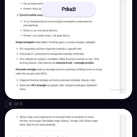
Prikaži
of
5
3