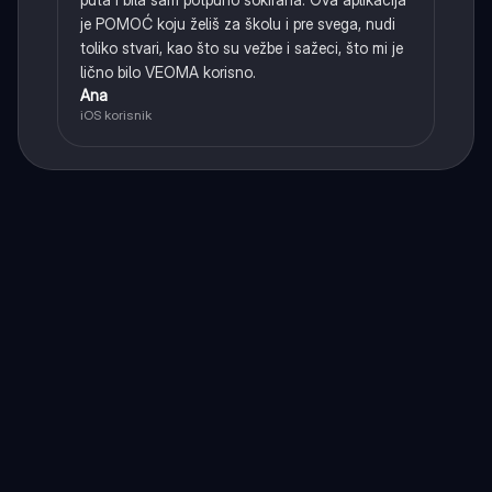
je POMOĆ koju želiš za školu i pre svega, nudi
toliko stvari, kao što su vežbe i sažeci, što mi je
lično bilo VEOMA korisno.
Ana
iOS korisnik