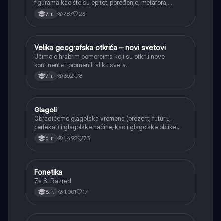
figurama kao što su epitet, poređenje, metafora,
personifikacija, hiperbola, onomatopeja, aliteracija i
787
23
7. r.
asonanca, razumevajući njihovu ulogu u tekstu.
Velika geografska otkrića – novi svetovi
Istorija
Učimo o hrabrim pomorcima koji su otkrili nove
kontinente i promenili sliku sveta.
352
8
7. r.
Glagoli
Srpski jezik
Obradićemo glagolska vremena (prezent, futur I,
perfekat) i glagolske načine, kao i glagolske oblike
(infinitiv, glagolski pridevi i prilozi) i glagolski vid
1,492
73
6. r.
(svršeni i nesvršeni).
Fonetika
Srpski jezik
Za 8. Razred
1,001
17
8. r.