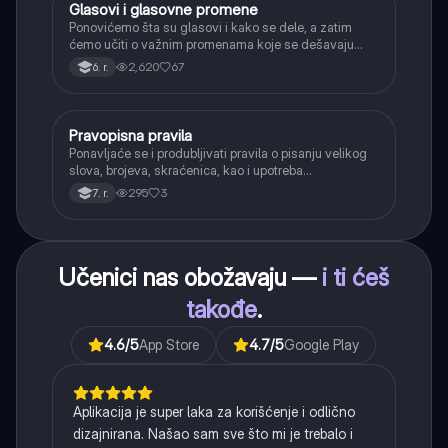
Glasovi i glasovne promene
Srpski jezik
Ponovićemo šta su glasovi i kako se dele, a zatim
ćemo učiti o važnim promenama koje se dešavaju
kada se glasovi nađu jedan pored drugog u rečima
2,620
67
6. r.
(npr. jednačenje suglasnika po zvučnosti i mestu
tvorbe).
Pravopisna pravila
Srpski jezik
Ponavljaće se i produbljivati pravila o pisanju velikog
slova, brojeva, skraćenica, kao i upotreba
interpunkcije, sa posebnim fokusom na zarez u
295
3
7. r.
složenoj rečenici.
Učenici nas obožavaju —
i ti ćeš
takođe
.
4.6
/5
App Store
4.7
/5
Google Play
Aplikacija je super laka za korišćenje i odlično
dizajnirana. Našao sam sve što mi je trebalo i