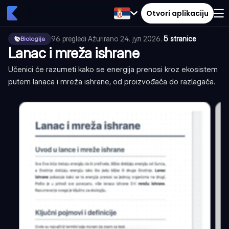
Otvori aplikaciju
96
pregledi
·
Ažurirano
24. јул 2026.
·
5 stranice
Biologija
Lanac i mreža ishrane
Učenici će razumeti kako se energija prenosi kroz ekosistem
putem lanaca i mreža ishrane, od proizvođača do razlagača.