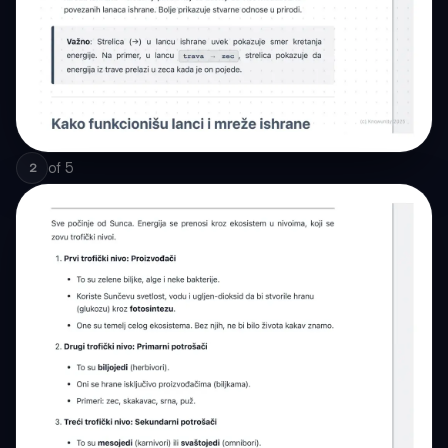
of
5
2