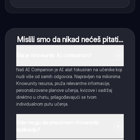
Mislili smo da nikad nećeš pitati...
Šta je Knowunity AI companion?
Naš AI Companion je AI alat fokusiran na učenike koji
nudi više od samih odgovora. Napravljen na milionima
Knowunity resursa, pruža relevantne informacije,
personalizovane planove učenja, kvizove i sadržaj
direktno u chatu, prilagođavajući se tvom
individualnom putu učenja.
Gde mogu da preuzmem Knowunity
aplikaciju?