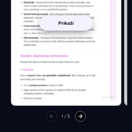
Prikaži
1
/
5