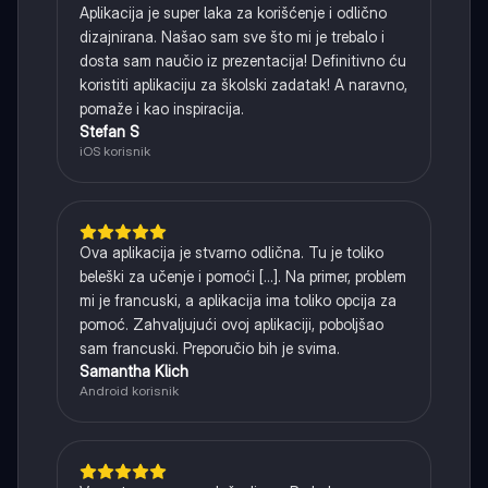
Aplikacija je super laka za korišćenje i odlično
dizajnirana. Našao sam sve što mi je trebalo i
dosta sam naučio iz prezentacija! Definitivno ću
koristiti aplikaciju za školski zadatak! A naravno,
pomaže i kao inspiracija.
Stefan S
iOS korisnik
Ova aplikacija je stvarno odlična. Tu je toliko
beleški za učenje i pomoći [...]. Na primer, problem
mi je francuski, a aplikacija ima toliko opcija za
pomoć. Zahvaljujući ovoj aplikaciji, poboljšao
sam francuski. Preporučio bih je svima.
Samantha Klich
Android korisnik