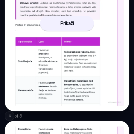
Prikaži
of
5
3