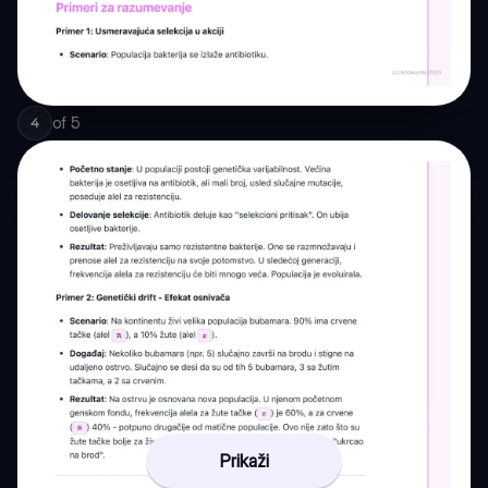
of
5
4
Prikaži