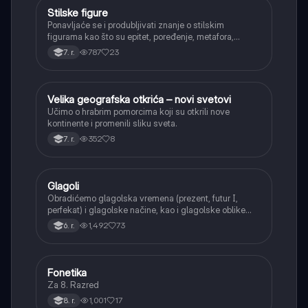
Stilske figure
Srpski jezik
Ponavljaće se i produbljivati znanje o stilskim
figurama kao što su epitet, poređenje, metafora,
personifikacija, hiperbola, onomatopeja, aliteracija i
787
23
7. r.
asonanca, razumevajući njihovu ulogu u tekstu.
Velika geografska otkrića – novi svetovi
Istorija
Učimo o hrabrim pomorcima koji su otkrili nove
kontinente i promenili sliku sveta.
352
8
7. r.
Glagoli
Srpski jezik
Obradićemo glagolska vremena (prezent, futur I,
perfekat) i glagolske načine, kao i glagolske oblike
(infinitiv, glagolski pridevi i prilozi) i glagolski vid
1,492
73
6. r.
(svršeni i nesvršeni).
Fonetika
Srpski jezik
Za 8. Razred
1,001
17
8. r.