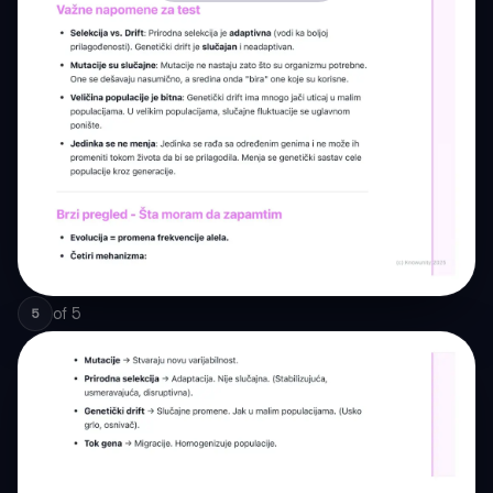
of
5
5