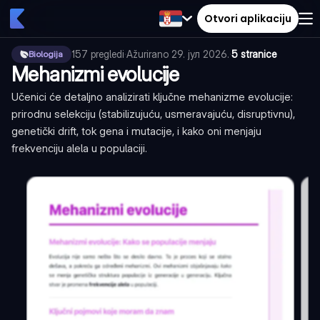
Otvori aplikaciju
157
pregledi
·
Ažurirano
29. јул 2026.
·
5 stranice
Biologija
Mehanizmi evolucije
Učenici će detaljno analizirati ključne mehanizme evolucije:
prirodnu selekciju (stabilizujuću, usmeravajuću, disruptivnu),
genetički drift, tok gena i mutacije, i kako oni menjaju
frekvenciju alela u populaciji.