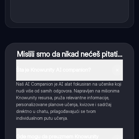
Mislili smo da nikad nećeš pitati...
Šta je Knowunity AI companion?
Naš AI Companion je AI alat fokusiran na učenike koji
nudi više od samih odgovora. Napravljen na milionima
Knowunity resursa, pruža relevantne informacije,
personalizovane planove učenja, kvizove i sadržaj
direktno u chatu, prilagođavajući se tvom
individualnom putu učenja.
Gde mogu da preuzmem Knowunity