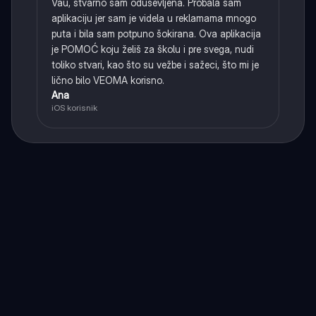
Vau, stvarno sam oduševljena. Probala sam
aplikaciju jer sam je videla u reklamama mnogo
puta i bila sam potpuno šokirana. Ova aplikacija
je POMOĆ koju želiš za školu i pre svega, nudi
toliko stvari, kao što su vežbe i sažeci, što mi je
lično bilo VEOMA korisno.
Ana
iOS korisnik