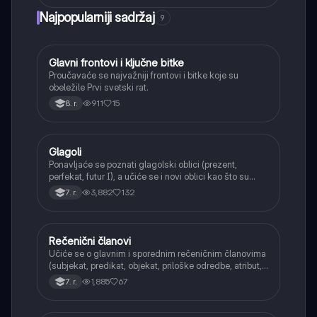
Najpopularniji sadržaj
9
Glavni frontovi i ključne bitke
Istorija
Proučavaće se najvažniji frontovi i bitke koje su
obeležile Prvi svetski rat.
911
15
8. r.
Glagoli
Srpski jezik
Ponavljaće se poznati glagolski oblici (prezent,
perfekat, futur I), a učiće se i novi oblici kao što su
aorist, imperfekat, pluskvamperfekat, futur II, kao i
3,882
132
7. r.
glagolski prilozi i pridevi.
Rečenični članovi
Srpski jezik
Učiće se o glavnim i sporednim rečeničnim članovima
(subjekat, predikat, objekat, priloške odredbe, atribut,
apozicija) i njihovoj funkciji.
1,885
67
7. r.