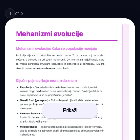
of
5
1
Prikaži