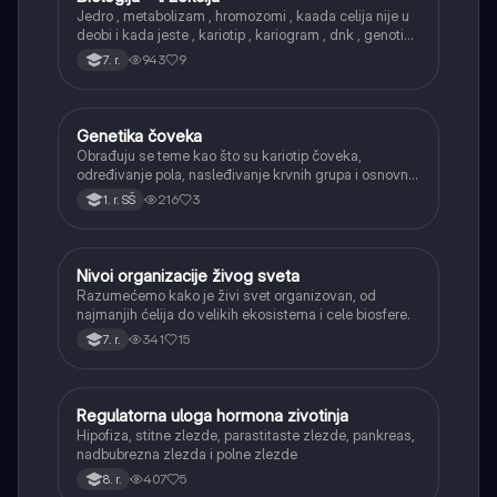
Jedro , metabolizam , hromozomi , kaada celija nije u
deobi i kada jeste , kariotip , kariogram , dnk , genotip ,
fenotip
943
9
7. r.
Genetika čoveka
Biologija
Obrađuju se teme kao što su kariotip čoveka,
određivanje pola, nasleđivanje krvnih grupa i osnovni
primeri naslednih bolesti.
216
3
1. r. SŠ
Nivoi organizacije živog sveta
Biologija
Razumećemo kako je živi svet organizovan, od
najmanjih ćelija do velikih ekosistema i cele biosfere.
341
15
7. r.
Regulatorna uloga hormona zivotinja
Biologija
Hipofiza, stitne zlezde, parastitaste zlezde, pankreas,
nadbubrezna zlezda i polne zlezde
407
5
8. r.