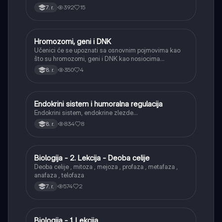
one koje izazivaju bolesti.
392
15
7. r.
Hromozomi, geni i DNK
Biologija
Učenici će se upoznati sa osnovnim pojmovima kao
što su hromozomi, geni i DNK kao nosiocima
naslednih informacija.
350
4
8. r.
Endokrini sistem i humoralna regulacija
Biologija
Endokrini sistem, endokrine zlezde…
834
8
8. r.
Biologija - 2. Lekcija - Deoba celije
Biologija
Deoba celije , mitoza , mejoza , profaza , metafaza ,
anafaza , telofaza
574
2
7. r.
Biologija - 1. Lekcija
Biologija