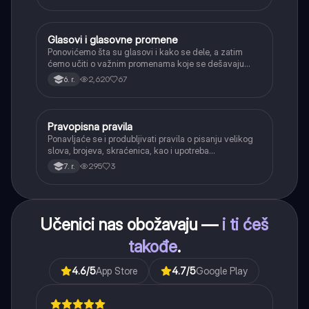
Glasovi i glasovne promene
Srpski jezik
Ponovićemo šta su glasovi i kako se dele, a zatim
ćemo učiti o važnim promenama koje se dešavaju
kada se glasovi nađu jedan pored drugog u rečima
2,620
67
6. r.
(npr. jednačenje suglasnika po zvučnosti i mestu
tvorbe).
Pravopisna pravila
Srpski jezik
Ponavljaće se i produbljivati pravila o pisanju velikog
slova, brojeva, skraćenica, kao i upotreba
interpunkcije, sa posebnim fokusom na zarez u
295
3
7. r.
složenoj rečenici.
Učenici nas obožavaju —
i ti ćeš
takođe
.
4.6
/5
App Store
4.7
/5
Google Play