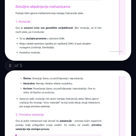
of
5
2